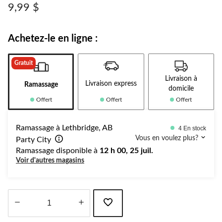
produit.
9,99 $
Lien
vers
la
même
Achetez-le en ligne :
page.
Gratuit
Livraison à
Livraison express
Ramassage
domicile
Offert
Offert
Offert
Ramassage à Lethbridge, AB
4 En stock
Vous en voulez plus?
Party City
Ramassage disponible à
12 h 00, 25 juil.
Voir d'autres magasins
Quantité