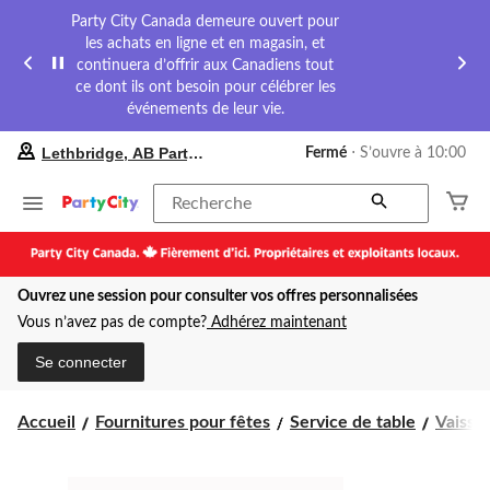
Party City Canada demeure ouvert pour
les achats en ligne et en magasin, et
continuera d’offrir aux Canadiens tout
ce dont ils ont besoin pour célébrer les
événements de leur vie.
votre
Lethbridge, AB Party City
Fermé
⋅ S’ouvre à 10:00
magasin
préféré
est
Recherche
Lethbridge,
AB
Party
City,
Ouvrez une session pour consulter vos offres personnalisées
courament
Fermé,
Vous n’avez pas de compte?
Adhérez maintenant
S’ouvre
à
Se connecter
à
10:00
cliquer
Accueil
Fournitures pour fêtes
Service de table
Vaissel
pour
changer