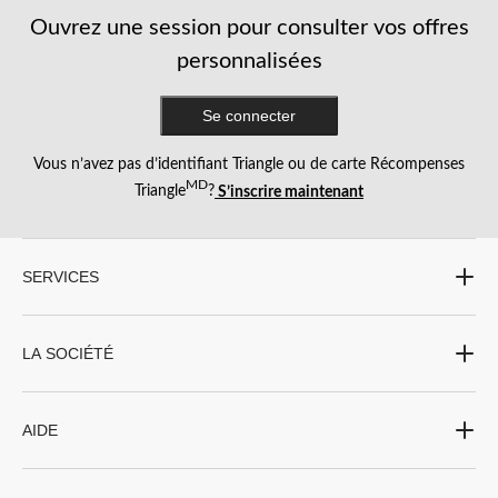
1
2
3
4
5
Ouvrez une session pour consulter vos offres
étoile.
étoiles.
étoiles.
étoiles.
étoiles.
Cette
Cette
Cette
Cette
Cette
personnalisées
action
action
action
action
action
ouvrira
ouvrira
ouvrira
ouvrira
ouvrira
Se connecter
le
le
le
le
le
formulaire
formulaire
formulaire
formulaire
formulaire
de
de
de
de
de
Vous n’avez pas d’identifiant Triangle ou de carte Récompenses
soumission.
soumission.
soumission.
soumission.
soumission.
MD
Triangle
?
S’inscrire maintenant
SERVICES
LA SOCIÉTÉ
AIDE