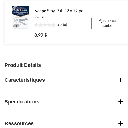
Nappe Stay-Put, 29 x 72 po,
blanc
Ajouter au
0.0
(0)
panier
0.0
étoile(s)
8,99 $
sur
5.
Produit Détails
Caractéristiques
Spécifications
Ressources