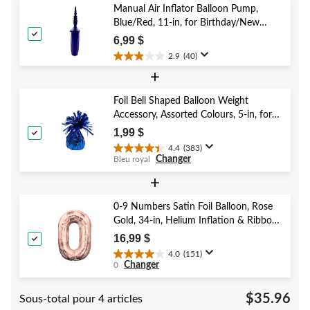
Manual Air Inflator Balloon Pump,
Blue/Red, 11-in, for Birthday/New
Year's Eve/Graduation/Baby
6,99 $
Shower/Wedding/Halloween
2.9
(40)
2.9
+
étoile(s)
sur
5.
Foil Bell Shaped Balloon Weight
40
Accessory, Assorted Colours, 5-in, for
évaluations
Birthday/Anniversary/Graduation/New
1,99 $
Year's Eve
4.4
(383)
4.4
Changer
Bleu royal
étoile(s)
sur
+
5.
383
0-9 Numbers Satin Foil Balloon, Rose
évaluations
Gold, 34-in, Helium Inflation & Ribbon
Included for Birthday/Graduation/New
16,99 $
Year's Eve/Anniversary
4.0
(151)
4.0
Changer
0
étoile(s)
sur
$35.96
Sous-total pour 4 articles
5.