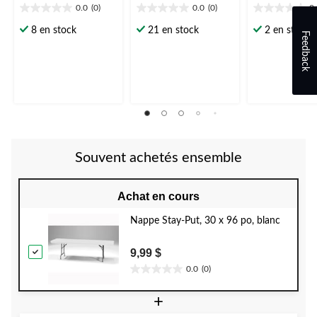
0.0
(0)
0.0
(0)
0
0.0
0.0
0.0
étoile(s)
étoile(s)
étoile(s)
8 en stock
21 en stock
2 en stock
Feedback
sur
sur
sur
5.
5.
5.
Souvent achetés ensemble
Achat en cours
Nappe Stay-Put, 30 x 96 po, blanc
9,99 $
0.0
(0)
0.0
étoile(s)
+
sur
5.