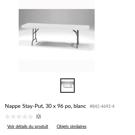
Nappe Stay-Put, 30 x 96 po, blanc
#842-4692-4
(0)
Aucune
cote
Voir détails du produit
Objets similaires
pour
ce