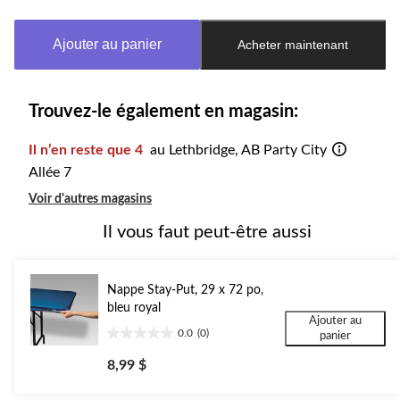
mise
à
Ajouter au panier
Acheter maintenant
jour
à
1
Trouvez-le également en magasin:
Il n’en reste que 4
au Lethbridge, AB Party City
Allée 7
Voir d'autres magasins
Il vous faut peut-être aussi
Nappe Stay-Put, 29 x 72 po,
bleu royal
Ajouter au
0.0
(0)
panier
0.0
étoile(s)
8,99 $
sur
5.