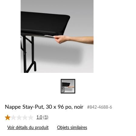
Nappe Stay-Put, 30 x 96 po, noir
#842-4688-6
1.0
(1)
Lire
1
Voir détails du produit
Objets similaires
commentaire.
Lien