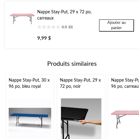
Nappe Stay-Put, 29 x 72 po,
carreaux
Ajouter au
0.0
(0)
panier
0.0
étoile(s)
9,99 $
sur
5.
Produits similaires
Nappe Stay-Put, 30 x
Nappe Stay-Put, 29 x
Nappe Stay-Pu
96 po, bleu royal
72 po, noir
96 po, carreau