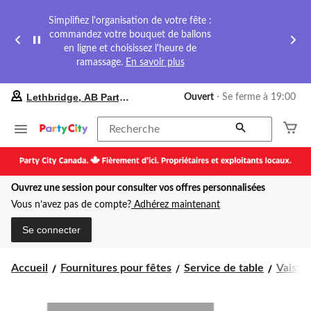
Simplifiez l'organisation de votre fête :
commandez votre bouquet de ballons
en ligne et choisissez l'heure de
ramassage.
En savoir plus
votre
Lethbridge, AB Party City
Ouvert
⋅ Se ferme à 19:00
magasin
préféré
est
Recherche
Lethbridge,
AB
Party
City,
Ouvrez une session pour consulter vos offres personnalisées
courament
Ouvert,
Vous n’avez pas de compte?
Adhérez maintenant
Se
ferme
Se connecter
à
à
19:00
Accueil
Fournitures pour fêtes
Service de table
Vaissel
cliquer
pour
changer