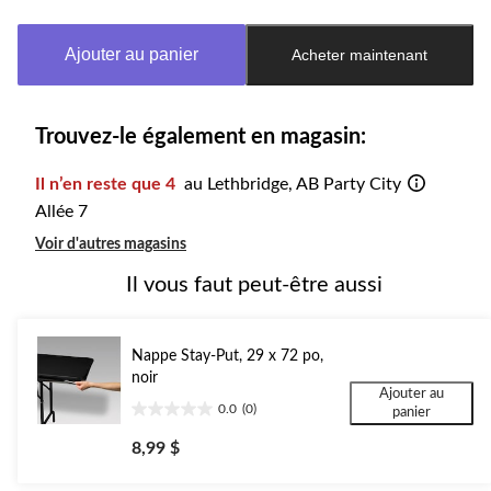
mise
à
Ajouter au panier
Acheter maintenant
jour
à
1
Trouvez-le également en magasin:
Il n’en reste que 4
au Lethbridge, AB Party City
Allée 7
Voir d'autres magasins
Il vous faut peut-être aussi
Nappe Stay-Put, 29 x 72 po,
noir
Ajouter au
0.0
(0)
panier
0.0
étoile(s)
8,99 $
sur
5.