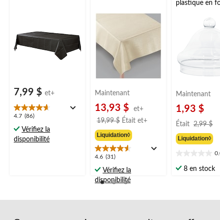
plastique en f
cloche, transp
po, pour fête
d'anniversaire/
prénatale/mar
7,99 $
et+
Maintenant
Maintenant
13,93 $
1,93 $
et+
4.7
4.7
(86)
prix
19,99 $
Était
et+
pr
Était
2,99 $
étoile(s)
Vérifiez la
était
ét
sur
Liquidation◊
Liquidation◊
disponibilité
à
2
5.
partir
86
0
0.0
4.6
4.6
(31)
de
évaluations
étoile(s)
étoile(s)
8 en stock
19,99 $
Vérifiez la
sur
sur
disponibilité
5.
5.
31
évaluations