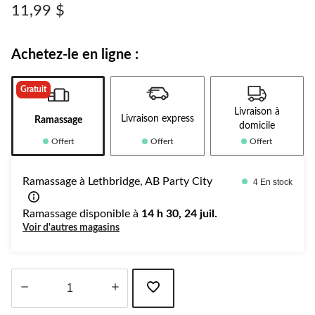
vers
11,99 $
la
même
page.
Achetez-le en ligne :
Gratuit
Livraison à
Livraison express
Ramassage
domicile
Offert
Offert
Offert
Ramassage à Lethbridge, AB Party City
4 En stock
Ramassage disponible à
14 h 30, 24 juil.
Voir d'autres magasins
Quantité