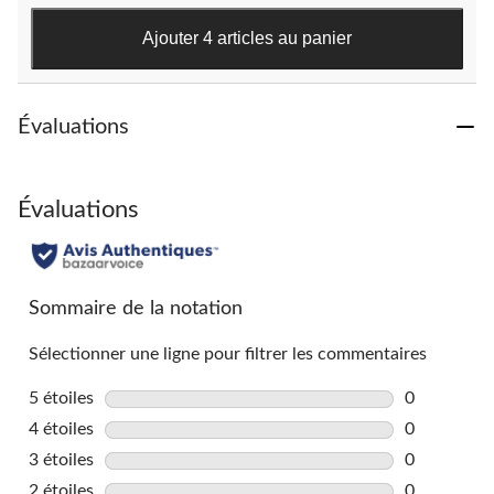
151
évaluations
Ajouter 4 articles au panier
Évaluations
Évaluations
Sommaire de la notation
Sélectionner une ligne pour filtrer les commentaires
5 étoiles
étoiles
0
0 commentai
4 étoiles
étoiles
0
0 commentai
3 étoiles
étoiles
0
0 commentai
2 étoiles
étoiles
0