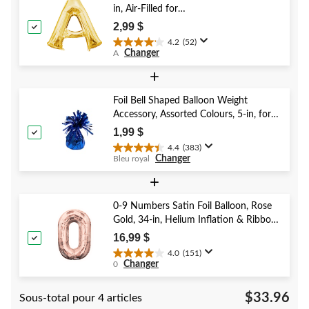
in, Air-Filled for
évaluation
Birthday/Graduation/Baby
2,99 $
Shower/Wedding
4.2
(52)
4.2
Changer
A
étoile(s)
sur
+
5.
52
Foil Bell Shaped Balloon Weight
évaluations
Accessory, Assorted Colours, 5-in, for
Birthday/Anniversary/Graduation/New
1,99 $
Year's Eve
4.4
(383)
4.4
Changer
Bleu royal
étoile(s)
sur
+
5.
383
0-9 Numbers Satin Foil Balloon, Rose
évaluations
Gold, 34-in, Helium Inflation & Ribbon
Included for Birthday/Graduation/New
16,99 $
Year's Eve/Anniversary
4.0
(151)
4.0
Changer
0
étoile(s)
sur
$33.96
Sous-total pour 4 articles
5.