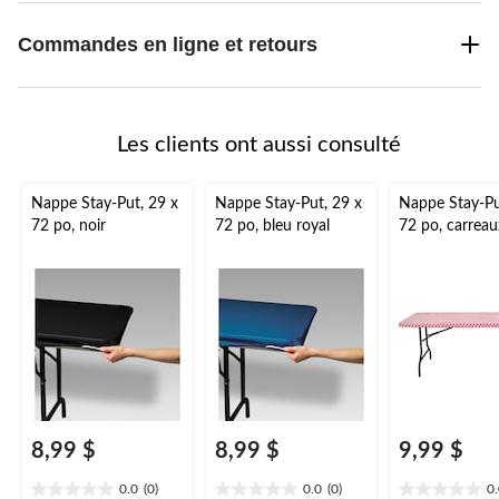
Commandes en ligne et retours
Les clients ont aussi consulté
Nappe Stay-Put, 29 x
Nappe Stay-Put, 29 x
Nappe Stay-Pu
72 po, noir
72 po, bleu royal
72 po, carreau
8,99 $
8,99 $
9,99 $
0.0
(0)
0.0
(0)
0
0.0
0.0
0.0