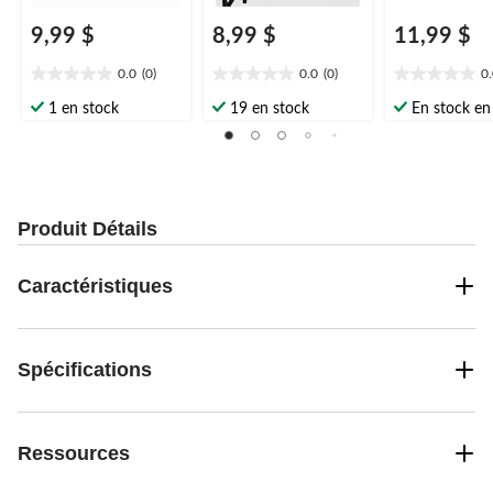
9,99 $
8,99 $
11,99 $
0.0
(0)
0.0
(0)
0
0.0
0.0
0.0
étoile(s)
étoile(s)
étoile(s)
1 en stock
19 en stock
En stock en 
sur
sur
sur
5.
5.
5.
Produit Détails
Caractéristiques
Spécifications
Ressources