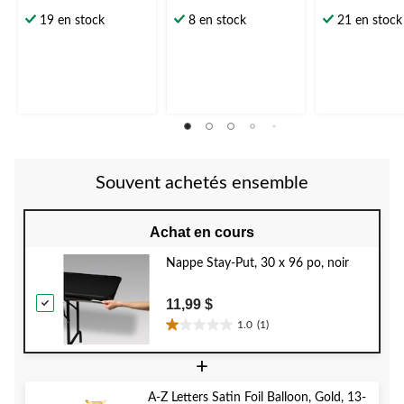
étoile(s)
étoile(s)
étoile(s)
19 en stock
8 en stock
21 en stock
sur
sur
sur
5.
5.
5.
Souvent achetés ensemble
Achat en cours
Nappe Stay-Put, 30 x 96 po, noir
11,99 $
1.0
(1)
1.0
étoile(s)
+
sur
5.
A-Z Letters Satin Foil Balloon, Gold, 13-
1