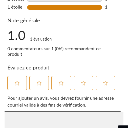
0 commentai
1 étoile
étoiles
1
1 commentai
Note générale
1.0
1 évaluation
0 commentateurs sur 1 (0%) recommandent ce
produit
Évaluez ce produit
Sélectionnez
Sélectionnez
Sélectionnez
Sélectionnez
Sélectionnez
pour
pour
pour
pour
pour
Pour ajouter un avis, vous devrez fournir une adresse
évaluer
évaluer
évaluer
évaluer
évaluer
courriel valide à des fins de vérification.
l'article
l'article
l'article
l'article
l'article
à
à
à
à
à
1
2
3
4
5
étoile.
étoiles.
étoiles.
étoiles.
étoiles.