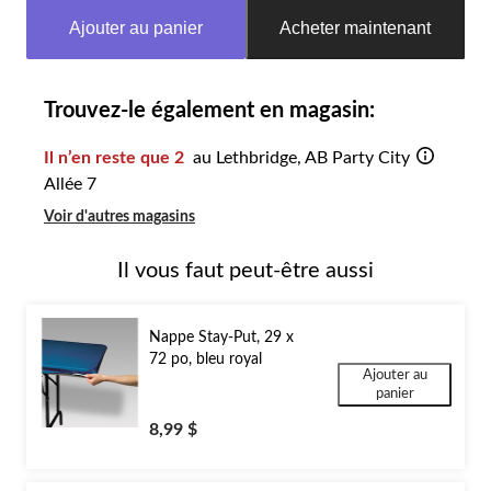
mise
Ajouter au panier
Acheter maintenant
à
jour
à
1
Trouvez-le également en magasin:
Il n’en reste que 2
au Lethbridge, AB Party City
Allée 7
Voir d'autres magasins
Il vous faut peut-être aussi
Nappe Stay-Put, 29 x
72 po, bleu royal
Ajouter au
panier
8,99 $