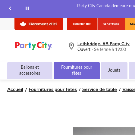
Party City Canada demeure ouver
Lethbridge, AB Party City
votre
Ouvert
⋅ Se ferme à 19:00
magasin
préféré
est
Ballons et
Fournitures pour
Lethbridge,
Jouets
accessoires
fêtes
AB
Party
City,
Accueil
Fournitures pour fêtes
Service de table
Vaisse
courament
Ouvert,
Se
ferme
à
à
19:00
cliquer
pour