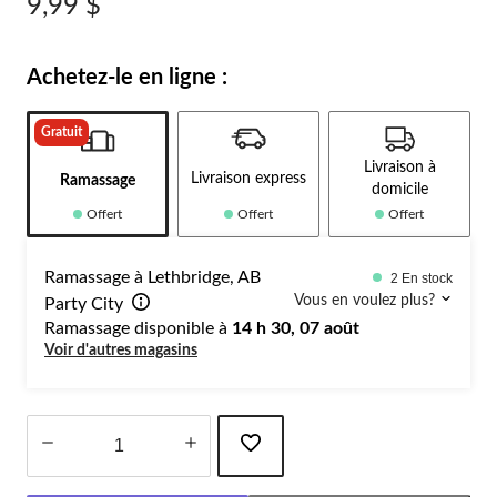
9,99 $
Achetez-le en ligne :
Gratuit
Livraison à
Livraison express
Ramassage
domicile
Offert
Offert
Offert
Ramassage à Lethbridge, AB
2 En stock
Vous en voulez plus?
Party City
Ramassage disponible à
14 h 30, 07 août
Voir d'autres magasins
Quantité