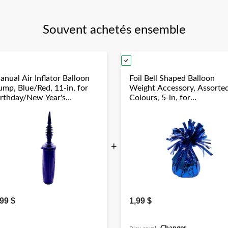
Souvent achetés ensemble
anual Air Inflator Balloon
Foil Bell Shaped Balloon
ump, Blue/Red, 11-in, for
Weight Accessory, Assorte
irthday/New Year's
Colours, 5-in, for
ve/Graduation/Baby
Birthday/Anniversary/Gra
hower/Wedding/Halloween
Year's Eve
+
,99 $
1,99 $