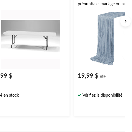
prénuptiale, mariage ou autre 
couleurs variées, 10 pi x 35 p
,99 $
19,99 $
et+
4 en stock
Vérifiez la disponibilité