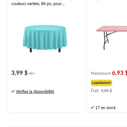
couleurs variées, 84 po, pour
Noël/Action de grâces/réveillon/fête
d'anniversaire
3,99 $
6,93 
et+
Maintenant
Liquidation◊
prix
Était
9,99 $
Vérifiez la disponibilité
était
9,99 $
17 en stock