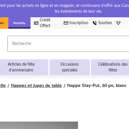
t pour les achats en ligne et en magasin, et continuera d’offrir aux Cana
les événements de leur vie.
Crédit
Inscription
Soutien
Offert
Recherche
Articles de fête
Occasions
Célébrations des
d'anniversaire
spéciales
fêtes
Nappe
lle
Nappes et jupes de table
Nappe Stay-Put, 60 po, blanc
Stay-
Put,
60 po,
blanc