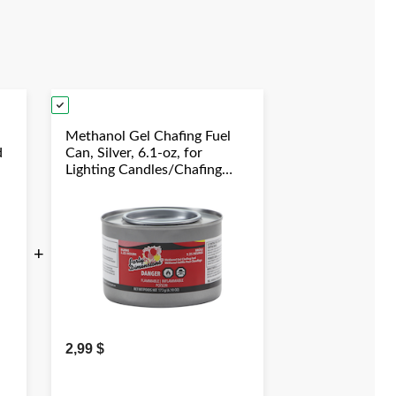
Methanol Gel Chafing Fuel
d
Can, Silver, 6.1-oz, for
Lighting Candles/Chafing
duation/New
Dishes
+
2,99 $