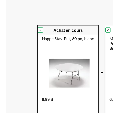
Achat en cours
Nappe Stay-Put, 60 po, blanc
M
P
B
E
S
+
9,99 $
6