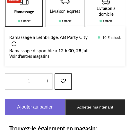
Livraison à
Livraison express
Ramassage
domicile
Offert
Offert
Offert
Ramassage à Lethbridge, AB Party City
10 En stock
Ramassage disponible à
12 h 00, 28 juil.
Voir d'autres magasins
Quantité
mise
à
Ajouter au panier
Acheter maintenant
jour
à
1
Trouvez-le également en magasin: