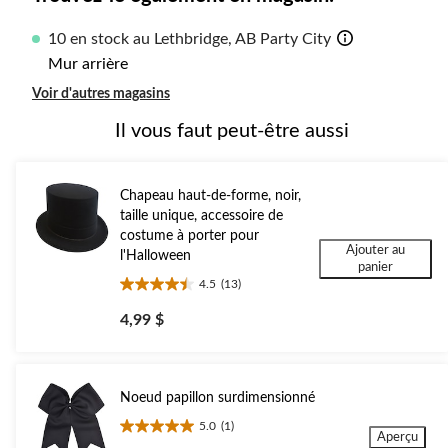
10 en stock au Lethbridge, AB Party City
Mur arrière
Voir d'autres magasins
Il vous faut peut-être aussi
Chapeau haut-de-forme, noir,
taille unique, accessoire de
costume à porter pour
Ajouter au
l'Halloween
panier
4.5
(13)
4.5
étoile(s)
4,99 $
sur
5.
13
évaluations
Noeud papillon surdimensionné
5.0
(1)
5.0
Aperçu