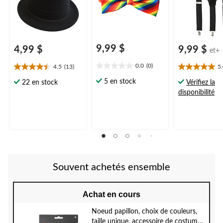
9,99 $
4,99 $
9,99 $
et+
0.0
(0)
4.5
(13)
5
0.0
4.5
5.0
étoile(s)
étoile(s)
étoile(s)
5 en stock
22 en stock
Vérifiez la
sur
sur
sur
disponibilité
5.
5.
5.
13
2
évaluations
évaluations
Souvent achetés ensemble
Achat en cours
Noeud papillon, choix de couleurs,
taille unique, accessoire de costume