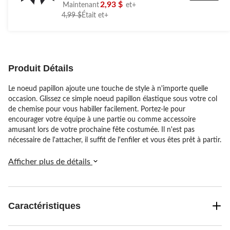
étoile(s)
2,93 $
Maintenant
et+
sur
prix
4,99 $
Était
et+
5.
était
1
à
évaluation
partir
de
4,99 $
Produit Détails
Le noeud papillon ajoute une touche de style à n'importe quelle
occasion. Glissez ce simple noeud papillon élastique sous votre col
de chemise pour vous habiller facilement. Portez-le pour
encourager votre équipe à une partie ou comme accessoire
amusant lors de votre prochaine fête costumée. Il n'est pas
nécessaire de l'attacher, il suffit de l'enfiler et vous êtes prêt à partir.
Afficher plus de détails
Caractéristiques