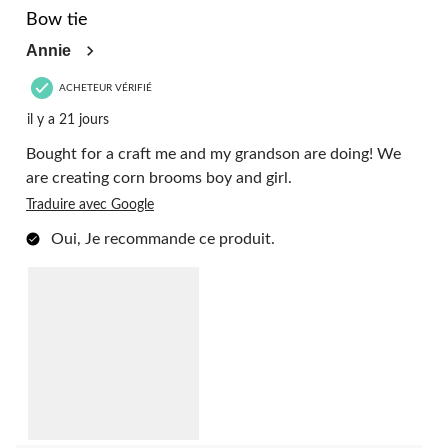
commentaire.
Bow tie
Annie
ACHETEUR VÉRIFIÉ
il y a 21 jours
Bought for a craft me and my grandson are doing! We
are creating corn brooms boy and girl.
Traduire avec Google
Oui, Je recommande ce produit.