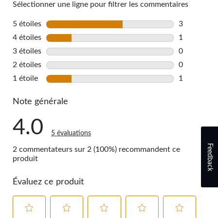
Sélectionner une ligne pour filtrer les commentaires
5 étoiles
étoiles
3
3 commentai
4 étoiles
étoiles
1
1 commentai
3 étoiles
étoiles
0
0 commentai
2 étoiles
étoiles
0
0 commentai
1 étoile
étoiles
1
1 commentai
Note générale
4.0
5 évaluations
Feedback
2 commentateurs sur 2 (100%) recommandent ce
produit
Évaluez ce produit