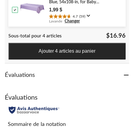
évaluations
Blue, 54x108-in, for Baby
Shower/Hanukkah/Birthday Party
1,99 $
4.7
(59)
4.7
Changer
Lavande
étoile(s)
sur
$16.96
Sous-total pour 4 articles
5.
59
évaluations
Ajouter 4 articles au panier
Évaluations
Évaluations
Sommaire de la notation