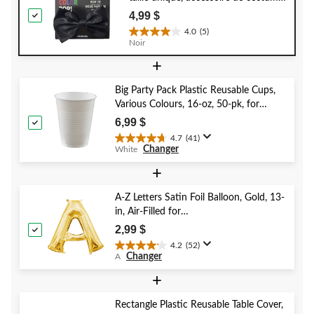
à porter pour l'Halloween
4,99 $
4.0
(5)
4.0
Noir
étoile(s)
+
sur
5.
5
Big Party Pack Plastic Reusable Cups,
évaluations
Various Colours, 16-oz, 50-pk, for
Christmas/Thanksgiving/New Year's
6,99 $
Eve/Birthday Party
4.7
(41)
4.7
Changer
White
étoile(s)
sur
+
5.
41
A-Z Letters Satin Foil Balloon, Gold, 13-
évaluations
in, Air-Filled for
Birthday/Graduation/Baby
2,99 $
Shower/Wedding
4.2
(52)
4.2
Changer
A
étoile(s)
sur
+
5.
52
Rectangle Plastic Reusable Table Cover,