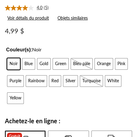
4.0
(5)
Lire
les
Voir détails du produit
Objets similaires
5
commentaires.
Lien
4,99 $
vers
la
même
page.
Couleur(s):
Noir
Noir
Blue
Gold
Green
Bleu pâle
Orange
Pink
Purple
Rainbow
Red
Silver
Turquoise
White
Yellow
Achetez-le en ligne :
Gratuit