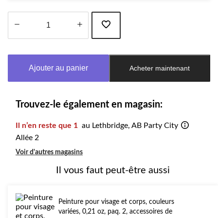
Quantité
mise
à
Ajouter au panier
Acheter maintenant
jour
à
1
Trouvez-le également en magasin:
Il n’en reste que 1
au Lethbridge, AB Party City
Allée 2
Voir d'autres magasins
Il vous faut peut-être aussi
Peinture pour visage et corps, couleurs
variées, 0,21 oz, paq. 2, accessoires de