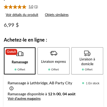
5.0
(1)
Lire
1
Voir détails du produit
Objets similaires
commentaire.
Lien
vers
6,99 $
la
même
page.
Achetez-le en ligne :
Gratuit
Livraison à
Livraison express
Ramassage
domicile
Offert
Offert
Offert
Ramassage à Lethbridge, AB Party City
1 En stock
Ramassage disponible à
12 h 00, 04 août
Voir d'autres magasins