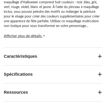
maquillage d'Halloween comprend huit couleurs : noir, bleu, gris,
vert, rouge, violet, blanc et jaune. À l'aide du pinceau à maquillage
inclus, vous pouvez peindre des motifs ou mélanger la peinture
pour le visage pour créer des couleurs supplémentaires pour créer
une apparence de fête parfaite. Utilisez ce maquillage multicolore
non toxique pour vous transformer en votre personnage
d'Halloween préféré! Le maquillage comprend un plateau de
maquillage à 8 couleurs (poids net de 0,4 oz), un pinceau de 3 1/4
Afficher plus de détails
po et des instructions pour enlever le maquillage.
Caractéristiques
Spécifications
Ressources