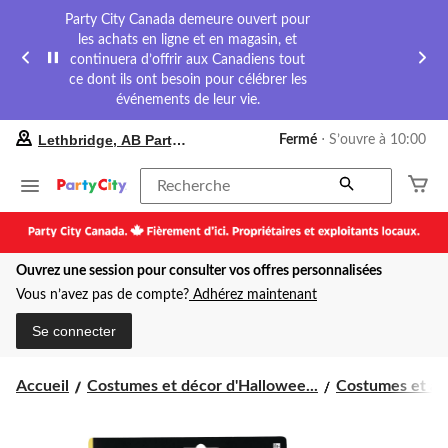
Party City Canada demeure ouvert pour
les achats en ligne et en magasin, et
continuera d’offrir aux Canadiens tout
ce dont ils ont besoin pour célébrer les
événements de leur vie.
votre
Lethbridge, AB Party City
Fermé
⋅ S’ouvre à 10:00
magasin
préféré
est
Recherche
Lethbridge,
AB
Party
City,
Ouvrez une session pour consulter vos offres personnalisées
courament
Fermé,
Vous n’avez pas de compte?
Adhérez maintenant
S’ouvre
à
Se connecter
à
10:00
cliquer
Accueil
Costumes et décor d'Hallowee...
Costumes et acc
pour
changer