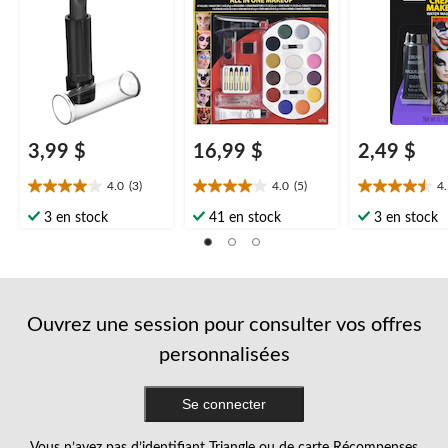
pour l'Halloween
unique, paq. 18,
l'Halloween
accessoires de
costume pour
l'Halloween
3,99 $
16,99 $
2,49 $
4.0
(3)
4.0
(5)
4
4.0
4.0
4.5
étoile(s)
étoile(s)
étoile(s)
3 en stock
41 en stock
3 en stock
sur
sur
sur
5.
5.
5.
3
5
2
évaluations
évaluations
évaluations
Ouvrez une session pour consulter vos offres
personnalisées
Se connecter
Vous n’avez pas d’identifiant Triangle ou de carte Récompenses