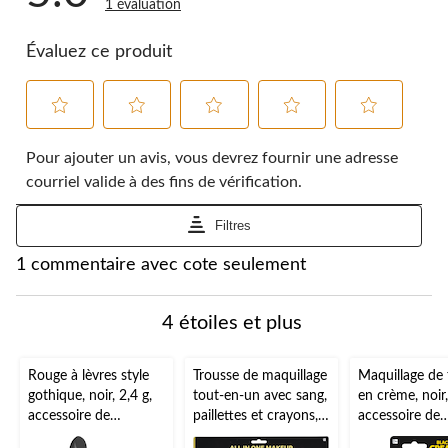
1 évaluation
Évaluez ce produit
Sélectionnez
Sélectionnez
Sélectionnez
Sélectionnez
Sélectionnez
pour
pour
pour
pour
pour
Pour ajouter un avis, vous devrez fournir une adresse
évaluer
évaluer
évaluer
évaluer
évaluer
courriel valide à des fins de vérification.
l'article
l'article
l'article
l'article
l'article
à
à
à
à
à
Filtres
1
2
3
4
5
étoile.
étoiles.
étoiles.
étoiles.
étoiles.
1
1 commentaire avec cote seulement
Cette
Cette
Cette
Cette
Cette
à
action
action
action
action
action
0
ouvrira
ouvrira
ouvrira
ouvrira
ouvrira
à
4 étoiles et plus
le
le
le
le
le
1
formulaire
formulaire
formulaire
formulaire
formulaire
commentaire.
de
de
de
de
de
Rouge à lèvres style
Trousse de maquillage
Maquillage de 
soumission.
soumission.
soumission.
soumission.
soumission.
gothique, noir, 2,4 g,
tout-en-un avec sang,
en crème, noir,
accessoire de
paillettes et crayons,
accessoire de
costume à porter
multicolore, taille
costume pour