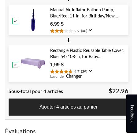
5.
41
Manual Air Inflator Balloon Pump,
évaluations
Blue/Red, 11-in, for Birthday/New
Year's Eve/Graduation/Baby
6,99 $
Shower/Wedding/Halloween
2.9
(40)
2.9
+
étoile(s)
sur
5.
Rectangle Plastic Reusable Table Cover,
40
Blue, 54x108-in, for Baby
évaluations
Shower/Hanukkah/Birthday Party
1,99 $
4.7
(59)
4.7
Changer
Lavande
étoile(s)
sur
$22.96
Sous-total pour 4 articles
5.
59
évaluations
Ajouter 4 articles au panier
Feedback
Évaluations