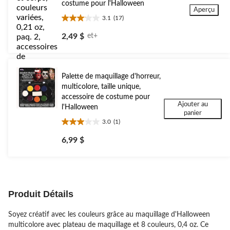
costume pour l'Halloween
Aperçu
3.1
(17)
3.1
étoile(s)
2,49 $
et+
sur
5.
17
évaluations
Palette de maquillage d'horreur,
multicolore, taille unique,
accessoire de costume pour
Ajouter au
l'Halloween
panier
3.0
(1)
3.0
étoile(s)
6,99 $
sur
5.
1
évaluation
Produit Détails
Soyez créatif avec les couleurs grâce au maquillage d'Halloween
multicolore avec plateau de maquillage et 8 couleurs, 0,4 oz. Ce