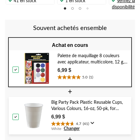
41 en stock
1 en stock
Vérifiez la
sur
sur
sur
disponibilité
5.
5.
5.
5
1
17
évaluations
évaluation
évaluations
Souvent achetés ensemble
Achat en cours
Palette de maquillage 8 couleurs
avec applicateur, multicolore, 12 g,
paq. 2, accessoires de costume pour
6,99 $
l'Halloween
5.0
(1)
5.0
étoile(s)
+
sur
5.
Big Party Pack Plastic Reusable Cups,
1
Various Colours, 16-oz, 50-pk, for
évaluation
Christmas/Thanksgiving/New Year's
6,99 $
Eve/Birthday Party
4.7
(41)
4.7
Changer
White
étoile(s)
sur
+