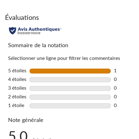
Évaluations
Sommaire de la notation
Sélectionner une ligne pour filtrer les commentaires
5 étoiles
étoiles
1
1 commentai
4 étoiles
étoiles
0
0 commentai
3 étoiles
étoiles
0
0 commentai
2 étoiles
étoiles
0
0 commentai
1 étoile
étoiles
0
0 commentai
Note générale
5.0