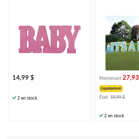
14,99 $
27,93
Maintenant
Liquidation◊
prix
Était
59,99 $
2 en stock
était
59,99 
2 en stock