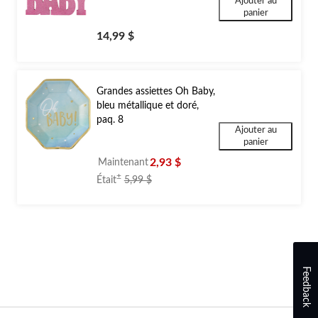
Ajouter au
panier
14,99 $
Grandes assiettes Oh Baby,
bleu métallique et doré,
paq. 8
Ajouter au
panier
2,93 $
Maintenant
prix
±
Était
5,99 $
était
5,99 $
Feedback