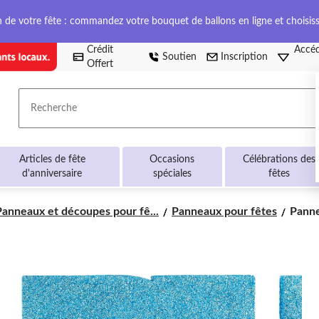
on de votre fête : commandez votre bouquet de ballons en ligne et choisis
Crédit
Accéd
Soutien
Inscription
Offert
Recherche
Articles de fête
Occasions
Célébrations des
d'anniversaire
spéciales
fêtes
Pann
Panneaux et découpes pour fê...
Panneaux pour fêtes
Pannea
d'affi
à
paille
bleu