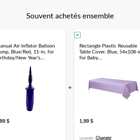
Souvent achetés ensemble
anual Air Inflator Balloon
Rectangle Plastic Reusable
ump, Blue/Red, 11-in, for
Table Cover, Blue, 54x108-i
irthday/New Year's
for Baby
ve/Graduation/Baby
Shower/Hanukkah/Birthda
hower/Wedding/Halloween
Party
+
,99 $
1,99 $
Changer
Lavande