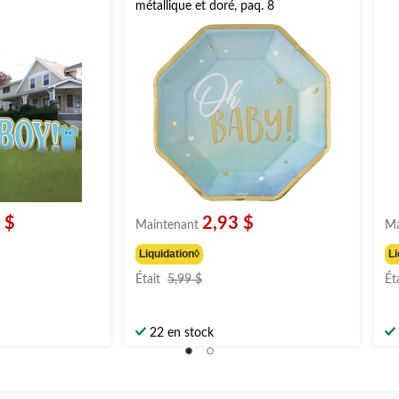
métallique et doré, paq. 8
 $
2,93 $
Maintenant
Ma
Liquidation◊
Li
prix
Était
5,99 $
Ét
était
$
5,99 $
22 en stock