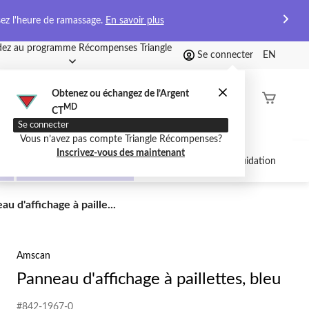
sez l'heure de ramassage.
En savoir plus
ez au programme Récompenses Triangle
Se connecter
EN
Obtenez ou échangez de l’Argent
État de
MD
CT
command
Se connecter
Vous n’avez pas compte Triangle Récompenses?
Inscrivez-vous des maintenant
Anniversaire pour
Circulaire
Liquidation
enfants
eau
u d'affichage à paille...
chage
ttes,
Amscan
Panneau d'affichage à paillettes, bleu
#842-1967-0