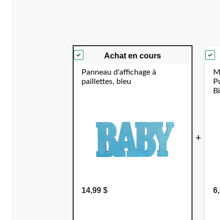
Achat en cours
Panneau d'affichage à
M
paillettes, bleu
P
B
E
S
+
14,99 $
6