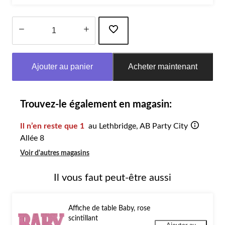
Quantité
mise
Ajouter au panier
Acheter maintenant
à
jour
à
1
Trouvez-le également en magasin:
Il n’en reste que 1
au Lethbridge, AB Party City
Allée 8
Voir d'autres magasins
Il vous faut peut-être aussi
Affiche de table Baby, rose
scintillant