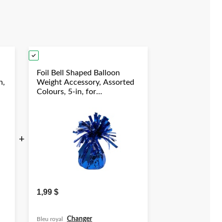
Foil Bell Shaped Balloon
n,
Weight Accessory, Assorted
Colours, 5-in, for
y
Birthday/Anniversary/Graduation/New
Year's Eve
+
1,99 $
Changer
Bleu royal