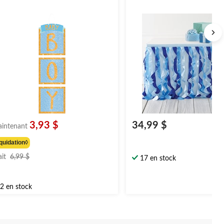
3,93 $
34,99 $
intenant
quidation◊
prix
ait
6,99 $
17 en stock
était
6,99 $
2 en stock