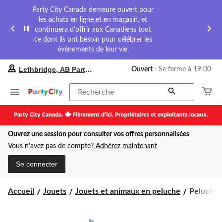
Party City Canada demeure ouvert pour
les achats en ligne et en magasin, et
continuera d’offrir aux Canadiens tout
ce dont ils ont besoin pour célébrer les
événements de leur vie.
votre
Lethbridge, AB Party City
Ouvert
⋅ Se ferme à 19:00
magasin
préféré
est
Recherche
Lethbridge,
AB
Party
City,
Ouvrez une session pour consulter vos offres personnalisées
courament
Ouvert,
Vous n’avez pas de compte?
Adhérez maintenant
Se
ferme
Se connecter
à
à
19:00
Peluche
Accueil
Jouets
Jouets et animaux en peluche
Peluche S
cliquer
Squishma
pour
choix
changer
varié,