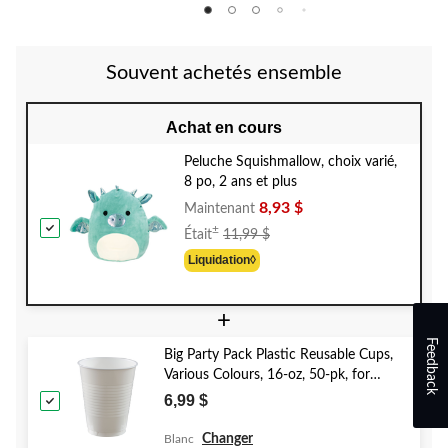
Souvent achetés ensemble
Achat en cours
Peluche Squishmallow, choix varié,
8 po, 2 ans et plus
8,93 $
Maintenant
Prix
±
Était
11,99 $
Était
Liquidation◊
11,99 $
+
Feedback
Big Party Pack Plastic Reusable Cups,
Various Colours, 16-oz, 50-pk, for
Christmas/Thanksgiving/New Year's
6,99 $
Eve/Birthday Party
Changer
Blanc