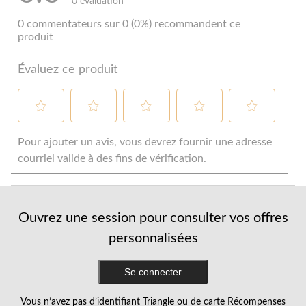
0 évaluation
0 commentateurs sur 0 (0%) recommandent ce
produit
Évaluez ce produit
Sélectionnez
Sélectionnez
Sélectionnez
Sélectionnez
Sélectionnez
pour
pour
pour
pour
pour
Pour ajouter un avis, vous devrez fournir une adresse
évaluer
évaluer
évaluer
évaluer
évaluer
courriel valide à des fins de vérification.
l'article
l'article
l'article
l'article
l'article
à
à
à
à
à
1
2
3
4
5
étoile.
étoiles.
étoiles.
étoiles.
étoiles.
Ouvrez une session pour consulter vos offres
Cette
Cette
Cette
Cette
Cette
action
action
action
action
action
personnalisées
ouvrira
ouvrira
ouvrira
ouvrira
ouvrira
le
le
le
le
le
formulaire
formulaire
formulaire
formulaire
formulaire
Se connecter
de
de
de
de
de
soumission.
soumission.
soumission.
soumission.
soumission.
Vous n’avez pas d’identifiant Triangle ou de carte Récompenses