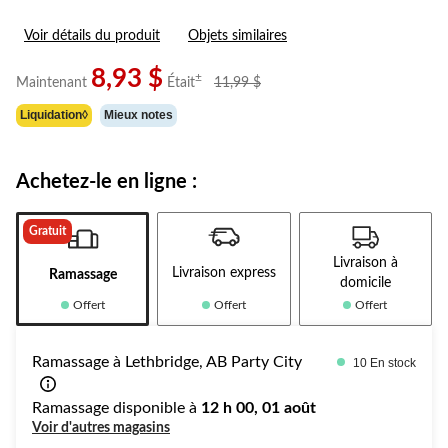
Voir détails du produit
Objets similaires
8,93 $
prix
±
Maintenant
Était
11,99 $
était
Liquidation◊
Mieux notes
11,99 $
Achetez-le en ligne :
Gratuit
Livraison à
Livraison express
Ramassage
domicile
Offert
Offert
Offert
Ramassage à Lethbridge, AB Party City
10 En stock
Ramassage disponible à
12 h 00, 01 août
Voir d'autres magasins