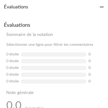
Évaluations
Évaluations
Sommaire de la notation
Sélectionner une ligne pour filtrer les commentaires
0 étoile
étoiles
0
0 commentai
0 étoile
étoiles
0
0 commentai
0 étoile
étoiles
0
0 commentai
0 étoile
étoiles
0
0 commentai
0 étoile
étoiles
0
0 commentai
Note générale
0.0