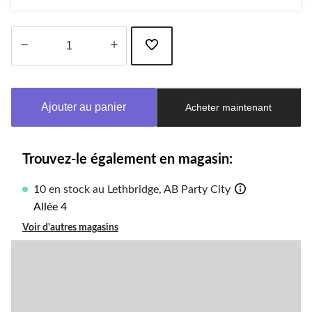
Quantité
mise
à
Ajouter au panier
Acheter maintenant
jour
à
1
Trouvez-le également en magasin:
10 en stock au Lethbridge, AB Party City
Allée 4
Voir d'autres magasins