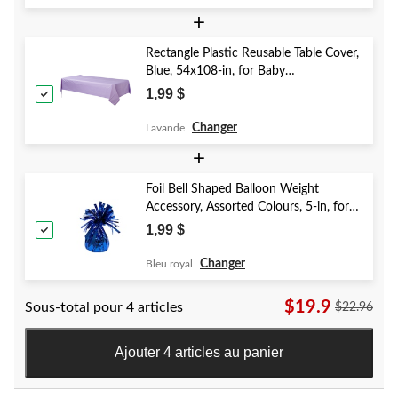
+
Rectangle Plastic Reusable Table Cover,
Blue, 54x108-in, for Baby
Shower/Hanukkah/Birthday Party
1,99 $
Changer
Lavande
+
Foil Bell Shaped Balloon Weight
Accessory, Assorted Colours, 5-in, for
Birthday/Anniversary/Graduation/New
1,99 $
Year's Eve
Changer
Bleu royal
$19.9
Sous-total pour 4 articles
$22.96
Ajouter 4 articles au panier