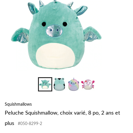
8
po,
2
ans
et
plus
+9
Squishmallows
Peluche Squishmallow, choix varié, 8 po, 2 ans et
plus
#050-8299-2