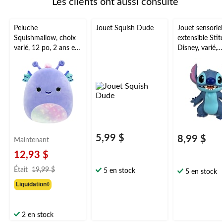
Les clients ont aussi consulté
Peluche
Jouet Squish Dude
Jouet sensorie
Squishmallow, choix
extensible Stit
varié, 12 po, 2 ans et
Disney, varié,
plus
multicolore, p
fête/cadeau-su
5,99 $
8,99 $
Maintenant
12,93 $
prix
Était
19,99 $
5 en stock
5 en stock
était
Liquidation◊
19,99 $
2 en stock