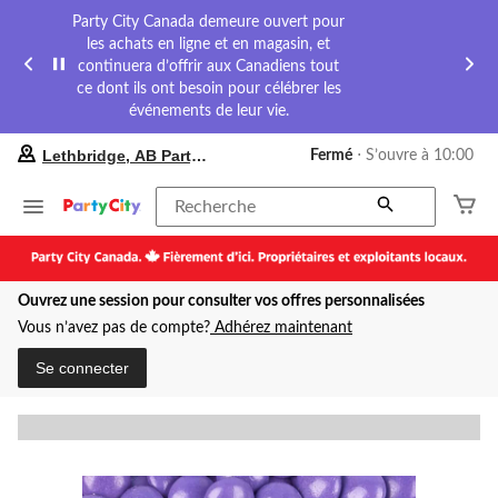
Party City Canada demeure ouvert pour
les achats en ligne et en magasin, et
continuera d’offrir aux Canadiens tout
ce dont ils ont besoin pour célébrer les
événements de leur vie.
votre
Lethbridge, AB Party City
Fermé
⋅ S’ouvre à 10:00
magasin
préféré
est
Recherche
Lethbridge,
AB
Party
City,
Ouvrez une session pour consulter vos offres personnalisées
courament
Fermé,
Vous n’avez pas de compte?
Adhérez maintenant
S’ouvre
à
Se connecter
à
10:00
cliquer
pour
changer