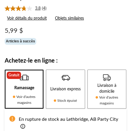
3.8
(4)
Lire
les
Voir détails du produit
Objets similaires
4
commentaires.
Lien
5,99 $
vers
la
Articles à succès
même
page.
Achetez-le en ligne :
Gratuit
Livraison à
Ramassage
Livraison express
domicile
Voir d'autres
Voir d'autres
Stock épuisé
magasins
magasins
En rupture de stock au Lethbridge, AB Party City