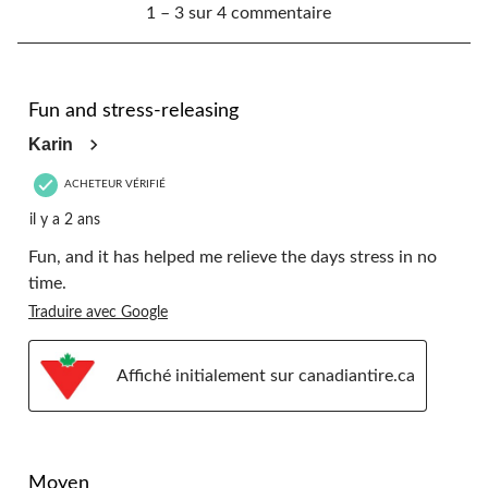
soumission.
soumission.
soumission.
soumission.
soumission.
1 – 3 sur 4 commentaire
à
3
sur
4
5 étoile(s) sur 5.
commentaire.
Fun and stress-releasing
Karin
ACHETEUR VÉRIFIÉ
il y a 2 ans
Fun, and it has helped me relieve the days stress in no
time.
Traduire avec Google
Affiché initialement sur canadiantire.ca
4 étoile(s) sur 5.
Moyen