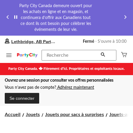
Party City Canada demeure ouvert pour
les achats en ligne et en magasin, et
continuera d’offrir aux Canadiens tout
ce dont ils ont besoin pour célébrer les
événements de leur vie.
votre
Lethbridge, AB Party City
Fermé
⋅ S’ouvre à 10:00
magasin
préféré
est
Recherche
Lethbridge,
AB
Party
City,
Ouvrez une session pour consulter vos offres personnalisées
courament
Fermé,
Vous n’avez pas de compte?
Adhérez maintenant
S’ouvre
à
Se connecter
à
10:00
cliquer
Accueil
Jouets
Jouets pour sacs à surprises
Jouets-ani
pour
changer