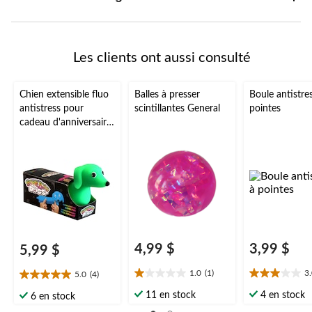
Les clients ont aussi consulté
Chien extensible fluo
Balles à presser
Boule antistre
antistress pour
scintillantes General
pointes
cadeau d'anniversaire
ou cadeau-surprise,
multicolore, 6 ans et
plus
4,99 $
3,99 $
5,99 $
1.0
(1)
3
5.0
(4)
1.0
3.0
5.0
étoile(s)
étoile(s)
étoile(s)
11 en stock
4 en stock
6 en stock
sur
sur
sur