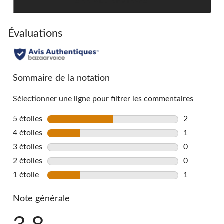
SEE ALL REVIEWS
Click
to
go
Évaluations
to
all
reviews
Sommaire de la notation
Sélectionner une ligne pour filtrer les commentaires
5 étoiles
étoiles
2
2 commentai
4 étoiles
étoiles
1
1 commentai
3 étoiles
étoiles
0
0 commentai
2 étoiles
étoiles
0
0 commentai
1 étoile
étoiles
1
1 commentai
Note générale