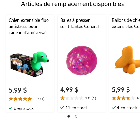
Articles de remplacement disponibles
Chien extensible fluo
Balles à presser
Ballons de chi
antistress pour
scintillantes General
extensibles Ge
cadeau d'anniversaire
ou cadeau-surprise,
multicolore, 6 ans et
plus
4,99 $
5,99 $
5,99 $
1.0
(1)
4
5.0
(4)
1.0
4.0
5.0
étoile(s)
étoile(s)
étoile(s)
11 en stock
4 en stock
6 en stock
sur
sur
sur
5.
5.
5.
1
1
4
évaluation
évaluation
évaluations