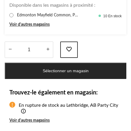
Disponible dans les magasins à proximité :
Edmonton Mayfield Common, Par
10 En stock
ty Cit
Voir d'autres magasins
Quantité
mise
Sélectionner un magasin
à
jour
à
1
Trouvez-le également en magasin:
En rupture de stock au Lethbridge, AB Party City
Voir d'autres magasins