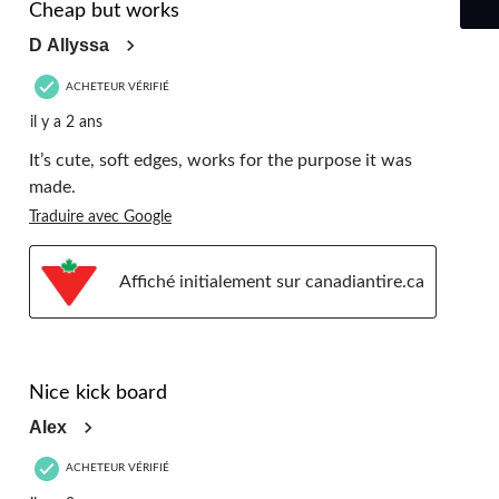
Cheap but works
D Allyssa
ACHETEUR VÉRIFIÉ
il y a 2 ans
It’s cute, soft edges, works for the purpose it was
made.
Traduire avec Google
Affiché initialement sur canadiantire.ca
5 étoile(s) sur 5.
Nice kick board
Alex
ACHETEUR VÉRIFIÉ