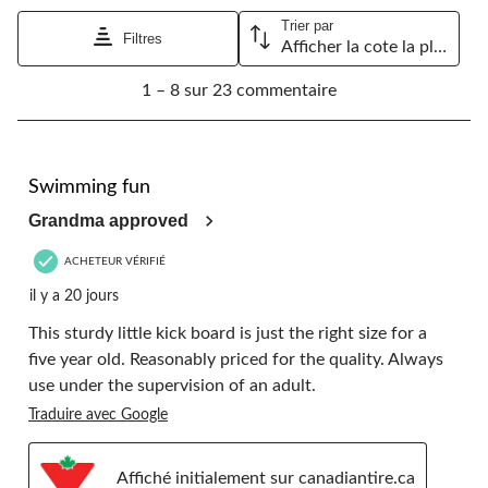
Trier par
Filtres
Afficher la cote la plus élevée à la plus faible
1
1 – 8 sur 23 commentaire
à
8
sur
23
5 étoile(s) sur 5.
commentaire.
Swimming fun
Grandma approved
ACHETEUR VÉRIFIÉ
il y a 20 jours
This sturdy little kick board is just the right size for a
five year old. Reasonably priced for the quality. Always
use under the supervision of an adult.
Traduire avec Google
Affiché initialement sur canadiantire.ca