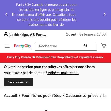
Party City Canada demeure ouvert pour
les achats en ligne et en magasin, et
continuera d’offrir aux Canadiens tout
ce dont ils ont besoin pour célébrer les
événements de leur vie.
votre
Lethbridge, AB Party City
Ouvert
⋅ Se ferme à 19:00
magasin
préféré
est
Recherche
Lethbridge,
AB
Party
City,
Ouvrez une session pour consulter vos offres personnalisées
courament
Ouvert,
Vous n’avez pas de compte?
Adhérez maintenant
Se
ferme
Se connecter
à
à
19:00
Accueil
Fournitures pour fêtes
Cadeaux-surprises
Loisi
cliquer
pour
changer