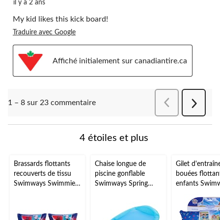
il y a 2 ans
My kid likes this kick board!
Traduire avec Google
Affiché initialement sur canadiantire.ca
Précédentcomment
1 – 8 sur 23 commentaire
Suivant
comment
4 étoiles et plus
Brassards flottants
Chaise longue de
Gilet d'entraî
recouverts de tissu
piscine gonflable
bouées flottan
Swimways Swimmies
Swimways Spring
enfants Swim
pour enfants, aide à la
Float, 66 x 40 po,
Sea Squirts, bl
natation, violet, 3 ans
bleu
ans et plus
et plus