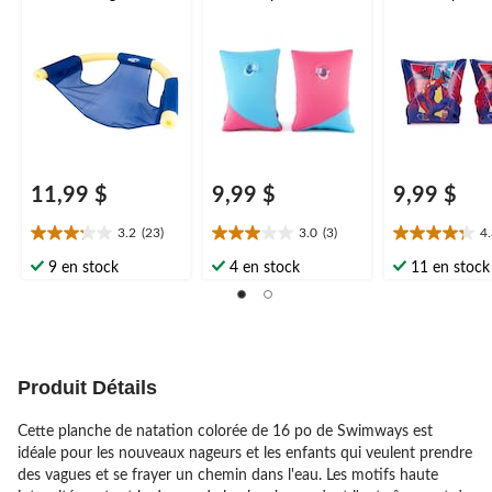
variées
pour enfants, aide à la
pour enfants, a
natation, bleu, 3 ans
natation, viole
et plus
et plus
11,99 $
9,99 $
9,99 $
3.2
(23)
3.0
(3)
4
3.2
3.0
4.3
étoile(s)
étoile(s)
étoile(s)
9 en stock
4 en stock
11 en stock
sur
sur
sur
5.
5.
5.
23
3
20
évaluations
évaluations
évaluations
Produit Détails
Cette planche de natation colorée de 16 po de Swimways est
idéale pour les nouveaux nageurs et les enfants qui veulent prendre
des vagues et se frayer un chemin dans l'eau. Les motifs haute