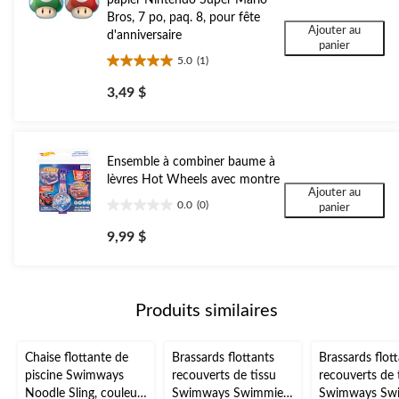
Bros, 7 po, paq. 8, pour fête
Ajouter au
d'anniversaire
panier
5.0
(1)
5.0
étoile(s)
3,49 $
sur
5.
1
évaluation
Ensemble à combiner baume à
lèvres Hot Wheels avec montre
Ajouter au
0.0
(0)
panier
0.0
étoile(s)
9,99 $
sur
5.
Produits similaires
Chaise flottante de
Brassards flottants
Brassards flot
piscine Swimways
recouverts de tissu
recouverts de 
Noodle Sling, couleurs
Swimways Swimmies
Swimways Sw