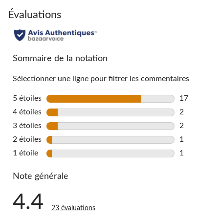
to
go
Évaluations
to
all
reviews
Sommaire de la notation
Sélectionner une ligne pour filtrer les commentaires
5 étoiles
étoiles
17
17 commenta
4 étoiles
étoiles
2
2 commentai
3 étoiles
étoiles
2
2 commentai
2 étoiles
étoiles
1
1 commentai
1 étoile
étoiles
1
1 commentai
Note générale
4.4
23 évaluations