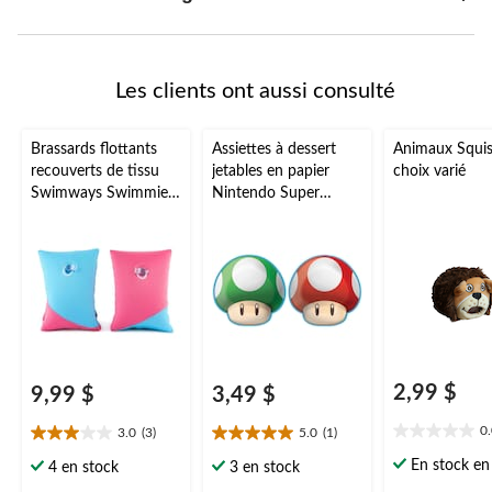
Les clients ont aussi consulté
Brassards flottants
Assiettes à dessert
Animaux Squish
recouverts de tissu
jetables en papier
choix varié
Swimways Swimmies
Nintendo Super
pour enfants, aide à la
Mario Bros, 7 po, paq.
natation, bleu, 3 ans
8, pour fête
et plus
d'anniversaire
2,99 $
9,99 $
3,49 $
0
3.0
(3)
5.0
(1)
0.0
3.0
5.0
étoile(s)
étoile(s)
étoile(s)
En stock en 
4 en stock
3 en stock
sur
sur
sur