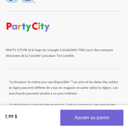
PARTY CITY® et le logo du triangle CANADIAN TIRE sont des marques
déposées de la Société Canadian Tire Limitée.
*La livraison le même jour est disponible **Les prix et les dates des soldes
en ligne peuvent différer de ceux en magasin et varier selon la région. Les
marchands peuvent vendre à un prix inférieur.
Gratuit dans la plupart des magasins. Certains magasins peuvent exiger
un montant minimum minimal pour commander (avant taxes). Les
7,99 $
commandes qui n'atteignent pas ce montant seront assujetties à un petit
Ajouter au panier
montant. Les commandes sont généralement prêtes dans les 24 heures.
Obtenez les plus récentes offres!
Attendez le courriel « Prêt pour le ramassage » avant de venir au magasin.