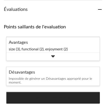
Évaluations
Points saillants de l'evaluation
Avantages
size (3),
functional (2),
enjoyment (2)
Désavantages
Impossible de générer un Désavantages approprié pour le
moment.
SEE ALL REVIEWS
Click