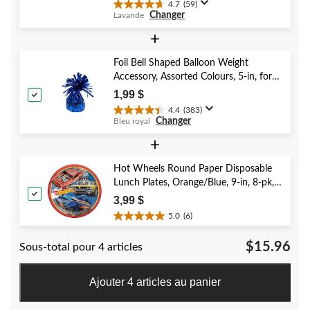
4.7
(59)
4.7
Changer
Lavande
étoile(s)
sur
+
5.
59
Foil Bell Shaped Balloon Weight
évaluations
Accessory, Assorted Colours, 5-in, for
Birthday/Anniversary/Graduation/New
1,99 $
Year's Eve
4.4
(383)
4.4
Changer
Bleu royal
étoile(s)
sur
+
5.
383
Hot Wheels Round Paper Disposable
évaluations
Lunch Plates, Orange/Blue, 9-in, 8-pk,
for Birthday Party
3,99 $
5.0
(6)
5.0
étoile(s)
$15.96
Sous-total pour 4 articles
sur
5.
6
Ajouter 4 articles au panier
évaluations