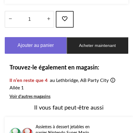
Quantité
mise
à
Ajouter au panier
Acheter maintenant
jour
à
1
Trouvez-le également en magasin:
Il n’en reste que 4
au Lethbridge, AB Party City
Allée 1
Voir d'autres magasins
Il vous faut peut-être aussi
Assiettes à dessert jetables en
papier Nintendo Super Mario