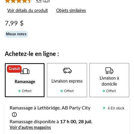
4.4
(23)
Lire
les
Voir détails du produit
Objets similaires
23
commentaires.
Lien
7,99 $
vers
la
Mieux notes
même
page.
Achetez-le en ligne :
Gratuit
Livraison à
Livraison express
Ramassage
domicile
Offert
Offert
Offert
Ramassage à Lethbridge, AB Party City
4 En stock
Ramassage disponible à
17 h 00, 28 juil.
Voir d'autres magasins