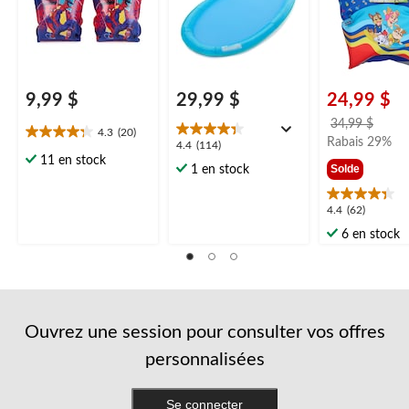
9,99 $
29,99 $
24,99 $
prix
34,99 $
4.3
(20)
4.3
était
Rabais 29%
4.4
4.4
(114)
étoile(s)
34,99
11 en stock
étoile(s)
Solde
1 en stock
sur
sur
5.
5.
20
4.4
4.4
(62)
114
évaluations
étoile(s)
évaluations
6 en stock
sur
5.
62
évaluations
Ouvrez une session pour consulter vos offres
personnalisées
Se connecter