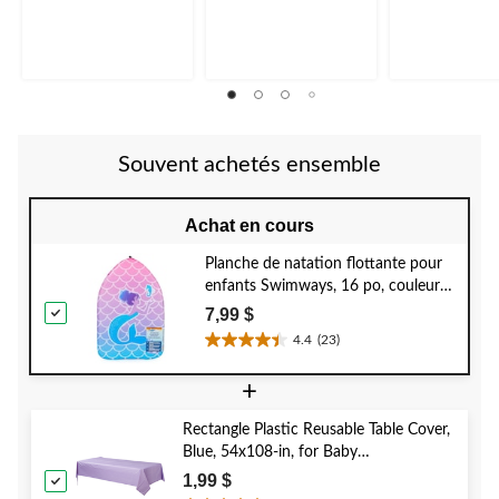
5.
5.
5.
3
1
évaluations
évaluation
Souvent achetés ensemble
Achat en cours
Planche de natation flottante pour
enfants Swimways, 16 po, couleurs
variées
7,99 $
4.4
(23)
4.4
étoile(s)
+
sur
5.
Rectangle Plastic Reusable Table Cover,
23
Blue, 54x108-in, for Baby
évaluations
Shower/Hanukkah/Birthday Party
1,99 $