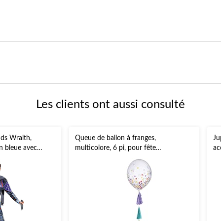
Les clients ont aussi consulté
ds Wraith,
Queue de ballon à franges,
Ju
n bleue avec
multicolore, 6 pi, pour fête
ac
s
d'anniversaire/Fierté
l'