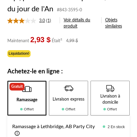
du jour de l'An
#843-3595-0
Voir détails du
Objets
3.0
(1)
Lire
produit
similaires
1
commentaire.
Lien
2,93 $
prix
±
Maintenant
Était
4,99 $
vers
était
la
4,99 $
même
Liquidation◊
page.
Achetez-le en ligne :
Gratuit
Livraison à
Livraison express
Ramassage
domicile
Offert
Offert
Offert
Ramassage à Lethbridge, AB Party City
2 En stock