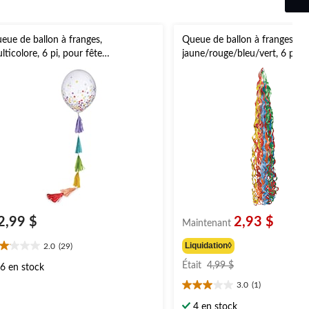
eue de ballon à franges,
Queue de ballon à franges,
lticolore, 6 pi, pour fête
jaune/rouge/bleu/vert, 6 pi, p
anniversaire/Fierté
d'anniversaire
2,99 $
2,93 $
Maintenant
Liquidation◊
2.0
(29)
0
prix
oile(s)
Était
4,99 $
6 en stock
était
r
3.0
(1)
4,99 $
3.0
étoile(s)
9
4 en stock