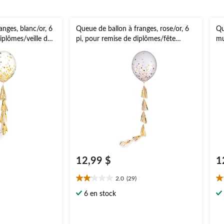
anges, blanc/or, 6
Queue de ballon à franges, rose/or, 6
Qu
iplômes/veille du
pi, pour remise de diplômes/fête
mu
prénatale
d'
12,99 $
1
2.0
(29)
2.0
2.
étoile(s)
ét
6 en stock
sur
su
5.
5.
29
2