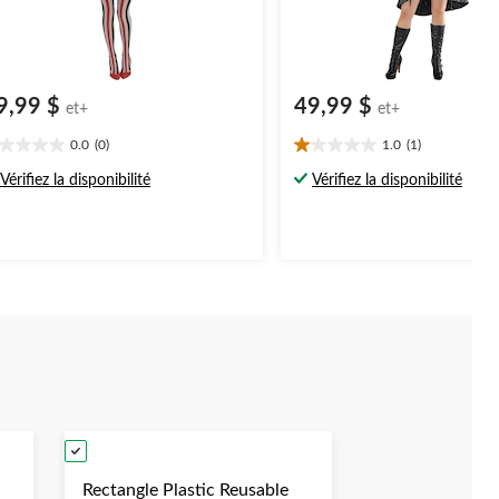
9,99 $
49,99 $
et+
et+
0.0
(0)
1.0
(1)
0
1.0
oile(s)
étoile(s)
Vérifiez la disponibilité
Vérifiez la disponibilité
r
sur
5.
1
évaluation
Rectangle Plastic Reusable