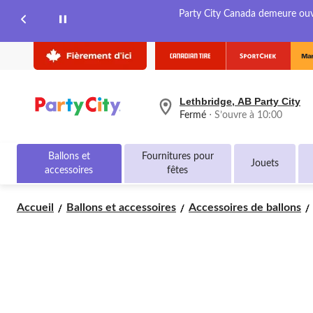
Party City Canada demeure ouver
Lethbridge, AB Party City
votre
Fermé
⋅ S’ouvre à 10:00
magasin
préféré
est
Ballons et
Fournitures pour
Lethbridge,
Jouets
accessoires
fêtes
AB
Party
City,
Accueil
Ballons et accessoires
Accessoires de ballons
courament
Fermé,
S’ouvre
à
à
10:00
cliquer
pour
changer