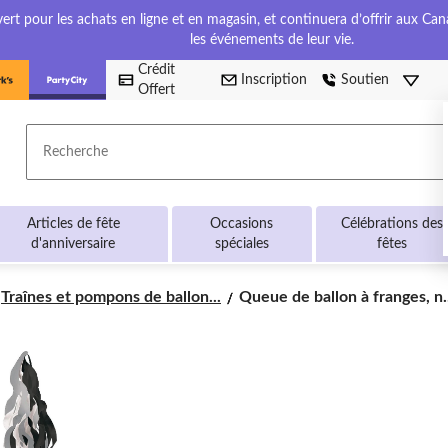
t pour les achats en ligne et en magasin, et continuera d’offrir aux Cana
les événements de leur vie.
Crédit
Inscription
Soutien
Offert
Recherche
Articles de fête
Occasions
Célébrations des
d'anniversaire
spéciales
fêtes
Queue
Traînes et pompons de ballon...
Queue de ballon à franges, n.
de
ballon
à
franges,
noir/blanc,
6
pi,