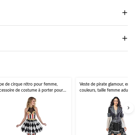
pe de cirque rétro pour femme,
Veste de pirate glamour, en pl
cessoire de costume à porter pour
couleurs, taille femme adulte,
Halloween
d'options disponibles, accesso
costume prêt-à-porter pour
l'Halloween