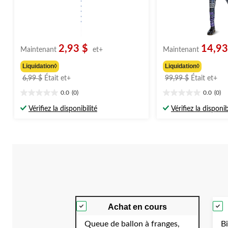
2,93 $
14,93
Maintenant
et+
Maintenant
Liquidation◊
Liquidation◊
prix
pri
6,99 $
Était
et+
99,99 $
Était
et+
était
étai
0.0
(0)
0.0
(0)
0.0
0.0
à
à
étoile(s)
étoile(s)
partir
par
Vérifiez la disponibilité
Vérifiez la disponib
sur
sur
de
de
5.
5.
6,99 $
99,
Achat en cours
Queue de ballon à franges,
Bi