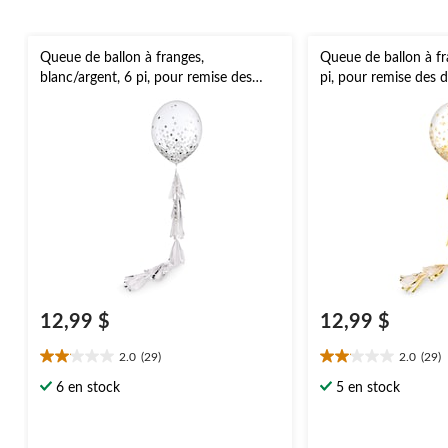
Queue de ballon à franges,
Queue de ballon à fr
blanc/argent, 6 pi, pour remise des
pi, pour remise des d
diplômes/veille du jour de l'An
jour de l'An
12,99 $
12,99 $
2.0
(29)
2.0
(29)
2.0
2.0
étoile(s)
étoile(s)
6 en stock
5 en stock
sur
sur
5.
5.
29
29