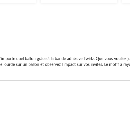
évaluations
év
n'importe quel ballon grâce à la bande adhésive Twirlz. Que vous vouliez 
e lourde sur un ballon et observez l'impact sur vos invités. Le motif à ray