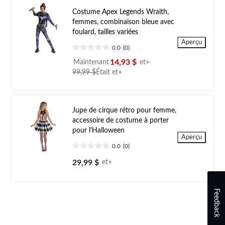
Costume Apex Legends Wraith,
femmes, combinaison bleue avec
foulard, tailles variées
Aperçu
0.0
(0)
0.0
étoile(s)
14,93 $
Maintenant
et+
sur
prix
99,99 $
Était
et+
5.
était
à
partir
Jupe de cirque rétro pour femme,
de
accessoire de costume à porter
99,99 $
pour l'Halloween
Aperçu
0.0
(0)
0.0
étoile(s)
29,99 $
et+
sur
5.
Feedback