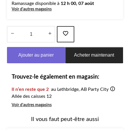
Ramassage disponible à
12 h 00, 07 août
Voir d'autres magasins
Quantité
mise
Ajouter au panier
Acheter maintenant
à
jour
à
1
Trouvez-le également en magasin:
Il n’en reste que 2
au Lethbridge, AB Party City
Allée des caisses 12
Voir d'autres magasins
Il vous faut peut-être aussi