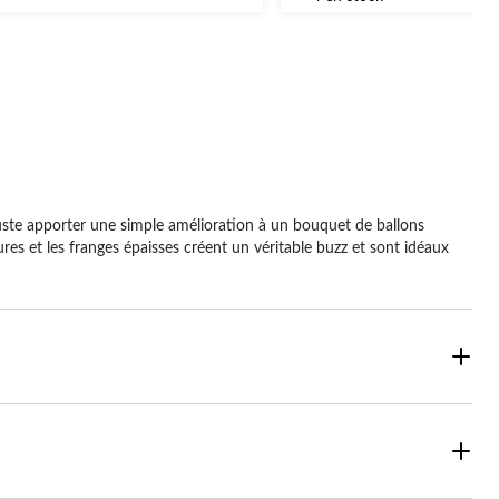
sur
aluations
5.
1
évaluation
juste apporter une simple amélioration à un bouquet de ballons
ures et les franges épaisses créent un véritable buzz et sont idéaux