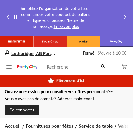
Simplifiez l'organisation de votre fête :
commandez votre bouquet de ballons
en ligne et choisissez l'heure de
ramassage.
En savoir plus
votre
Lethbridge, AB Party City
Fermé
⋅ S’ouvre à 10:00
magasin
préféré
est
Recherche
Lethbridge,
AB
Party
City,
Ouvrez une session pour consulter vos offres personnalisées
courament
Fermé,
Vous n’avez pas de compte?
Adhérez maintenant
S’ouvre
à
Se connecter
à
10:00
cliquer
Accueil
Fournitures pour fêtes
Service de table
Vaissel
pour