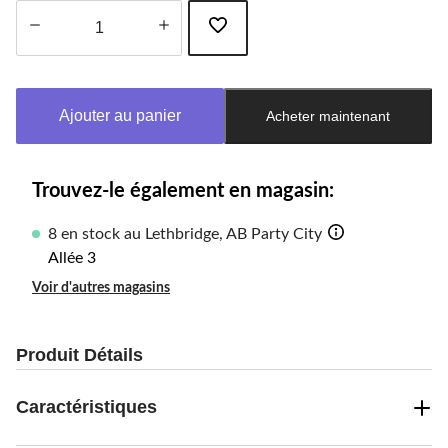
Quantité
mise
à
Ajouter au panier
Acheter maintenant
jour
à
1
Trouvez-le également en magasin:
8 en stock au Lethbridge, AB Party City
Allée 3
Voir d'autres magasins
Produit Détails
Caractéristiques