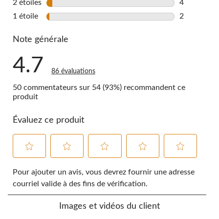
2 étoiles
étoiles
4
4 commentai
1 étoile
étoiles
2
2 commentai
Note générale
4.7
86 évaluations
50 commentateurs sur 54 (93%) recommandent ce
produit
Évaluez ce produit
Sélectionnez
Sélectionnez
Sélectionnez
Sélectionnez
Sélectionnez
pour
pour
pour
pour
pour
Pour ajouter un avis, vous devrez fournir une adresse
évaluer
évaluer
évaluer
évaluer
évaluer
courriel valide à des fins de vérification.
l'article
l'article
l'article
l'article
l'article
à
à
à
à
à
Images et vidéos du client
1
2
3
4
5
étoile.
étoiles.
étoiles.
étoiles.
étoiles.