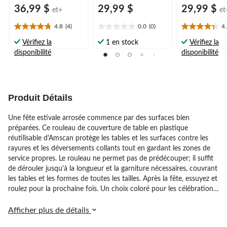
36,99 $
29,99 $
29,99 $
et+
et
4.8
(4)
0.0
(0)
4
4.8
0.0
4.3
étoile(s)
étoile(s)
étoile(s)
Vérifiez la
1 en stock
Vérifiez la
sur
sur
sur
disponibilité
disponibilité
5.
5.
5.
4
6
évaluations
évaluations
Produit Détails
Une fête estivale arrosée commence par des surfaces bien
préparées. Ce rouleau de couverture de table en plastique
réutilisable d'Amscan protège les tables et les surfaces contre les
rayures et les déversements collants tout en gardant les zones de
service propres. Le rouleau ne permet pas de prédécouper; il suffit
de dérouler jusqu'à la longueur et la garniture nécessaires, couvrant
les tables et les formes de toutes les tailles. Après la fête, essuyez et
roulez pour la prochaine fois. Un choix coloré pour les célébrations
sur le thème des Caraïbes et une protection contre les
déversements pour les fêtes d'anniversaire.
Afficher plus de détails