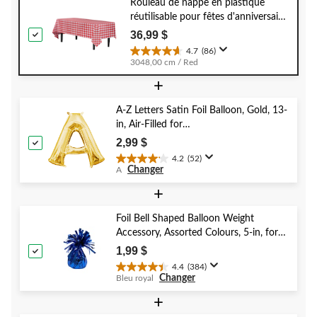
Rouleau de nappe en plastique
réutilisable pour fêtes d'anniversaire,
couleurs variées, 40 x 100 po
36,99 $
4.7
(86)
4.7
3048,00 cm / Red
étoile(s)
+
sur
5.
86
A-Z Letters Satin Foil Balloon, Gold, 13-
évaluations
in, Air-Filled for
Birthday/Graduation/Baby
2,99 $
Shower/Wedding
4.2
(52)
4.2
Changer
A
étoile(s)
sur
+
5.
52
Foil Bell Shaped Balloon Weight
évaluations
Accessory, Assorted Colours, 5-in, for
Birthday/Anniversary/Graduation/New
1,99 $
Year's Eve
4.4
(384)
4.4
Changer
Bleu royal
étoile(s)
sur
+
5.