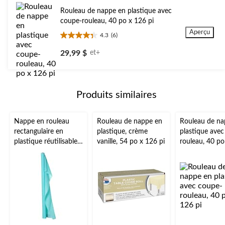
évaluations
Rouleau de nappe en plastique avec
coupe-rouleau, 40 po x 126 pi
Aperçu
4.3
(6)
4.3
étoile(s)
29,99 $
et+
sur
5.
6
évaluations
Produits similaires
Nappe en rouleau
Rouleau de nappe en
Rouleau de na
rectangulaire en
plastique, crème
plastique avec
plastique réutilisable,
vanille, 54 po x 126 pi
rouleau, 40 po
très long, couleurs
pi
variées, 40 x 250 pi,
pour Noël, Action de
grâce, jour de l'An,
anniversaire