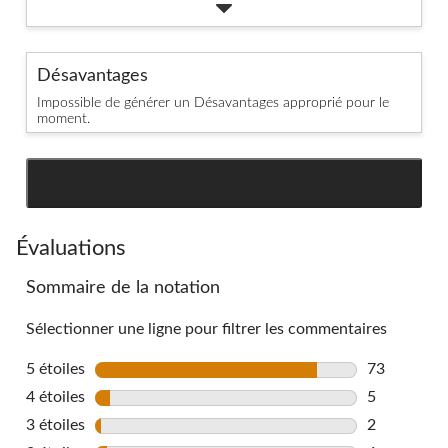
Désavantages
Impossible de générer un Désavantages approprié pour le
moment.
SEE ALL REVIEWS
Click
to
go
Évaluations
to
Sommaire de la notation
all
reviews
Sélectionner une ligne pour filtrer les commentaires
5 étoiles
étoiles
73
73 commenta
4 étoiles
étoiles
5
5 commentai
3 étoiles
étoiles
2
2 commentai