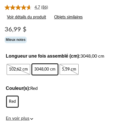
4.7
(86)
Lire
les
Voir détails du produit
Objets similaires
86
commentaires.
Lien
36,99 $
vers
la
Mieux notes
même
page.
Longueur une fois assemblé (cm):
3048,00 cm
102,62 cm
3048,00 cm
5,59 cm
Couleur(s):
Red
Red
En voir plus