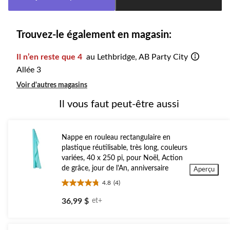
à
1
Trouvez-le également en magasin:
Il n’en reste que 4
au Lethbridge, AB Party City
Allée 3
Voir d'autres magasins
Il vous faut peut-être aussi
Nappe en rouleau rectangulaire en
plastique réutilisable, très long, couleurs
variées, 40 x 250 pi, pour Noël, Action
de grâce, jour de l'An, anniversaire
Aperçu
4.8
(4)
4.8
étoile(s)
36,99 $
et+
sur
5.
4