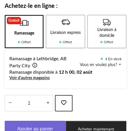
Achetez-le en ligne :
Gratuit
Livraison à
Livraison express
Ramassage
domicile
Offert
Offert
Offert
Ramassage à Lethbridge, AB
4 En stock
Vous en voulez plus?
Party City
Ramassage disponible à
12 h 00, 02 août
Voir d'autres magasins
Quantité
mise
à
Ajouter au panier
Acheter maintenant
jour