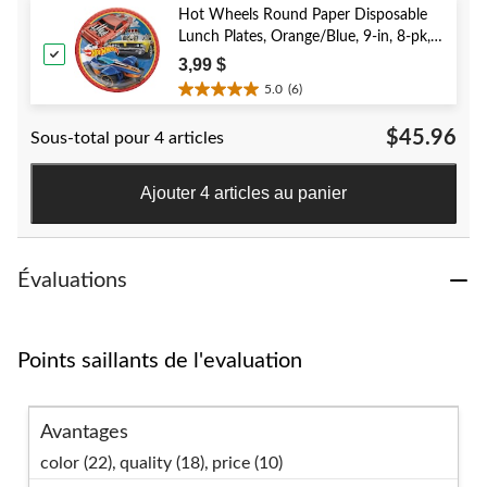
384
Hot Wheels Round Paper Disposable
évaluations
Lunch Plates, Orange/Blue, 9-in, 8-pk,
for Birthday Party
3,99 $
5.0
(6)
5.0
étoile(s)
$45.96
Sous-total pour 4 articles
sur
5.
6
Ajouter 4 articles au panier
évaluations
Évaluations
Points saillants de l'evaluation
Avantages
color (22),
quality (18),
price (10)