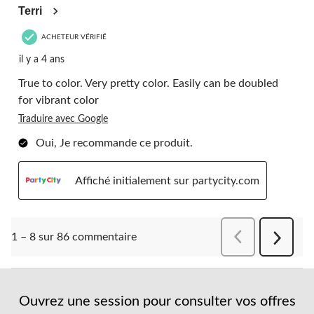
Terri
ACHETEUR VÉRIFIÉ
il y a 4 ans
True to color. Very pretty color. Easily can be doubled
for vibrant color
Traduire avec Google
Oui, Je recommande ce produit.
Affiché initialement sur partycity.com
Précédentcomment
1 – 8 sur 86 commentaire
Suivant
comment
Ouvrez une session pour consulter vos offres