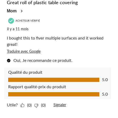
commentaire.
Great roll of plastic table covering
Mom
ACHETEUR VÉRIFIÉ
il y a 11 mois
I bought this to fiver multiple surfaces and it worked
great!
Traduire avec Google
Oui, Je recommande ce produit.
Qualité du produit
Qualité du produit, 5.0 sur 5
5.0
Rapport qualité-prix du produit
Rapport qualité-prix du produit, 5.0 sur 5
5.0
Utile?
(0)
(0)
Signaler