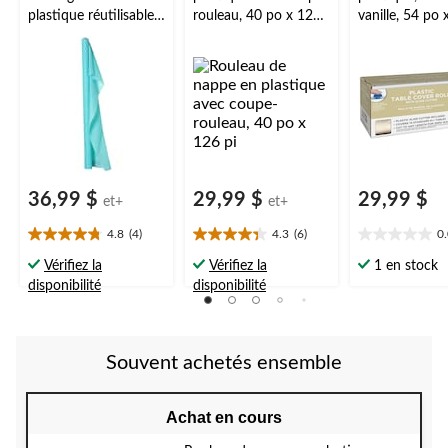
plastique réutilisable,
rouleau, 40 po x 126
vanille, 54 po 
très long, couleurs
pi
variées, 40 x 250 pi,
pour Noël, Action de
grâce, jour de l'An,
anniversaire
36,99 $
29,99 $
29,99 $
et+
et+
4.8
(4)
4.3
(6)
0
4.8
4.3
0.0
étoile(s)
étoile(s)
étoile(s)
Vérifiez la
Vérifiez la
1 en stock
sur
sur
sur
disponibilité
disponibilité
5.
5.
5.
4
6
évaluations
évaluations
Souvent achetés ensemble
Achat en cours