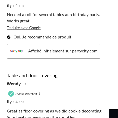
il y a 4 ans
Needed a roll for several tables at a birthday party.
Works great!
Traduire avec Google
Oui, Je recommande ce produit.
Affiché initialement sur partycity.com
5 étoile(s) sur 5.
Table and floor covering
Wendy
ACHETEUR VÉRIFIÉ
il y a 4 ans
Great as floor covering as we did cookie decorating.
Sure beats sweeping up the sprinkles