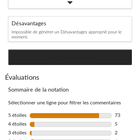
Désavantages
Impossible de générer un Désavantages approprié pour le
moment.
SEE ALL REVIEWS
Click
to
go
Évaluations
to
Sommaire de la notation
all
reviews
Sélectionner une ligne pour filtrer les commentaires
5 étoiles
étoiles
73
73 commenta
4 étoiles
étoiles
5
5 commentai
3 étoiles
étoiles
2
2 commentai