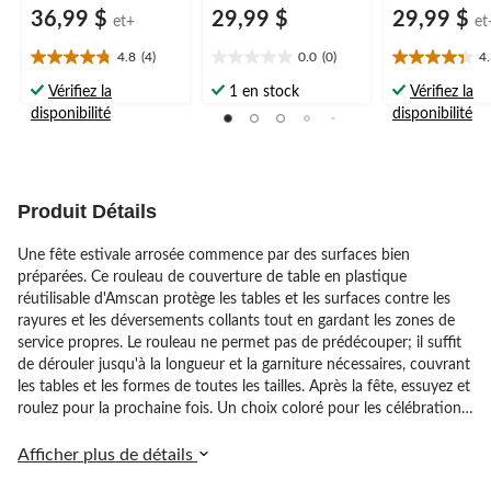
36,99 $
29,99 $
29,99 $
et+
et
4.8
(4)
0.0
(0)
4
4.8
0.0
4.3
étoile(s)
étoile(s)
étoile(s)
Vérifiez la
1 en stock
Vérifiez la
sur
sur
sur
disponibilité
disponibilité
5.
5.
5.
4
6
évaluations
évaluations
Produit Détails
Une fête estivale arrosée commence par des surfaces bien
préparées. Ce rouleau de couverture de table en plastique
réutilisable d'Amscan protège les tables et les surfaces contre les
rayures et les déversements collants tout en gardant les zones de
service propres. Le rouleau ne permet pas de prédécouper; il suffit
de dérouler jusqu'à la longueur et la garniture nécessaires, couvrant
les tables et les formes de toutes les tailles. Après la fête, essuyez et
roulez pour la prochaine fois. Un choix coloré pour les célébrations
sur le thème des Caraïbes et une protection contre les
déversements pour les fêtes d'anniversaire.
Afficher plus de détails