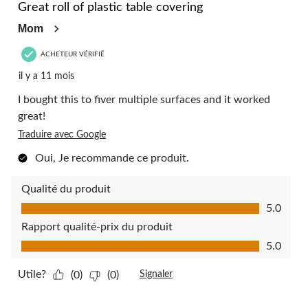
commentaire.
Great roll of plastic table covering
Mom
ACHETEUR VÉRIFIÉ
il y a 11 mois
I bought this to fiver multiple surfaces and it worked
great!
Traduire avec Google
Oui, Je recommande ce produit.
Qualité du produit
Qualité du produit, 5.0 sur 5
5.0
Rapport qualité-prix du produit
Rapport qualité-prix du produit, 5.0 sur 5
5.0
Utile?
(0)
(0)
Signaler