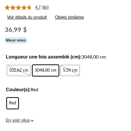
4.7
(86)
Lire
les
Voir détails du produit
Objets similaires
86
commentaires.
Lien
36,99 $
vers
la
Mieux notes
même
page.
Longueur une fois assemblé (cm):
3048,00 cm
102,62 cm
3048,00 cm
5,59 cm
Couleur(s):
Red
Red
En voir plus