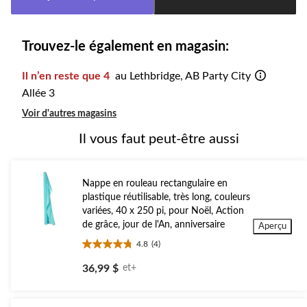
à
1
Trouvez-le également en magasin:
Il n’en reste que 4
au Lethbridge, AB Party City
Allée 3
Voir d'autres magasins
Il vous faut peut-être aussi
Nappe en rouleau rectangulaire en
plastique réutilisable, très long, couleurs
variées, 40 x 250 pi, pour Noël, Action
de grâce, jour de l'An, anniversaire
Aperçu
4.8
(4)
4.8
étoile(s)
36,99 $
et+
sur
5.
4