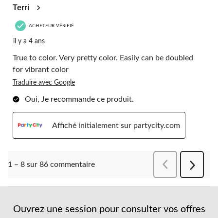
Terri
ACHETEUR VÉRIFIÉ
il y a 4 ans
True to color. Very pretty color. Easily can be doubled
for vibrant color
Traduire avec Google
Oui, Je recommande ce produit.
Affiché initialement sur partycity.com
Précédentcomment
1 – 8 sur 86 commentaire
Suivant
comment
Ouvrez une session pour consulter vos offres