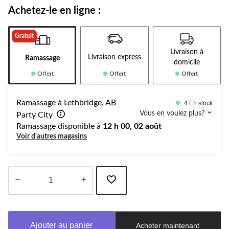
Achetez-le en ligne :
Gratuit
Livraison à
Livraison express
Ramassage
domicile
Offert
Offert
Offert
Ramassage à Lethbridge, AB
4 En stock
Vous en voulez plus?
Party City
Ramassage disponible à
12 h 00, 02 août
Voir d'autres magasins
Quantité
mise
à
Ajouter au panier
Acheter maintenant
jour