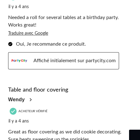
il y a 4 ans
Needed a roll for several tables at a birthday party.
Works great!
Traduire avec Google
Oui, Je recommande ce produit.
Affiché initialement sur partycity.com
5 étoile(s) sur 5.
Table and floor covering
Wendy
ACHETEUR VÉRIFIÉ
il y a 4 ans
Great as floor covering as we did cookie decorating.
Sure beats sweeping up the sprinkles