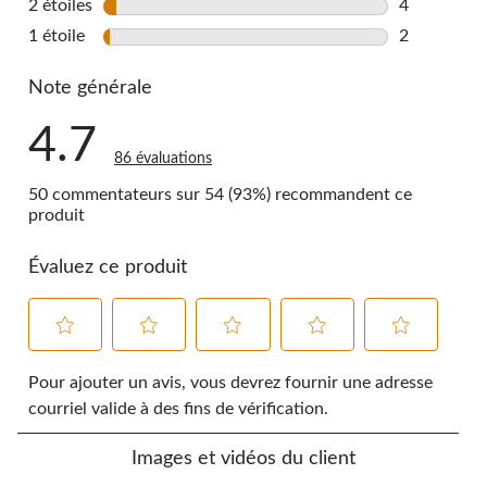
2 étoiles
étoiles
4
4 commentai
1 étoile
étoiles
2
2 commentai
Note générale
4.7
86 évaluations
50 commentateurs sur 54 (93%) recommandent ce
produit
Évaluez ce produit
Sélectionnez
Sélectionnez
Sélectionnez
Sélectionnez
Sélectionnez
pour
pour
pour
pour
pour
Pour ajouter un avis, vous devrez fournir une adresse
évaluer
évaluer
évaluer
évaluer
évaluer
courriel valide à des fins de vérification.
l'article
l'article
l'article
l'article
l'article
à
à
à
à
à
Images et vidéos du client
1
2
3
4
5
étoile.
étoiles.
étoiles.
étoiles.
étoiles.