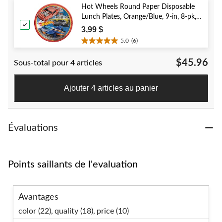
384
Hot Wheels Round Paper Disposable
évaluations
Lunch Plates, Orange/Blue, 9-in, 8-pk,
for Birthday Party
3,99 $
5.0
(6)
5.0
étoile(s)
$45.96
Sous-total pour 4 articles
sur
5.
6
Ajouter 4 articles au panier
évaluations
Évaluations
Points saillants de l'evaluation
Avantages
color (22),
quality (18),
price (10)