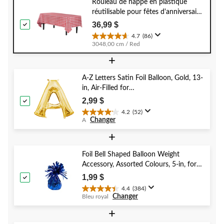
Rouleau de nappe en plastique
réutilisable pour fêtes d'anniversaire,
couleurs variées, 40 x 100 po
36,99 $
4.7
(86)
4.7
3048,00 cm / Red
étoile(s)
+
sur
5.
86
A-Z Letters Satin Foil Balloon, Gold, 13-
évaluations
in, Air-Filled for
Birthday/Graduation/Baby
2,99 $
Shower/Wedding
4.2
(52)
4.2
Changer
A
étoile(s)
sur
+
5.
52
Foil Bell Shaped Balloon Weight
évaluations
Accessory, Assorted Colours, 5-in, for
Birthday/Anniversary/Graduation/New
1,99 $
Year's Eve
4.4
(384)
4.4
Changer
Bleu royal
étoile(s)
sur
+
5.