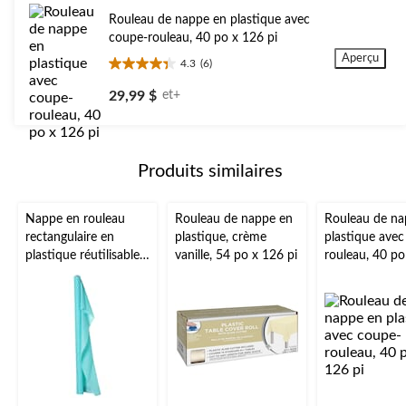
évaluations
Rouleau de nappe en plastique avec
coupe-rouleau, 40 po x 126 pi
Aperçu
4.3
(6)
4.3
étoile(s)
29,99 $
et+
sur
5.
6
évaluations
Produits similaires
Nappe en rouleau
Rouleau de nappe en
Rouleau de na
rectangulaire en
plastique, crème
plastique avec
plastique réutilisable,
vanille, 54 po x 126 pi
rouleau, 40 po
très long, couleurs
pi
variées, 40 x 250 pi,
pour Noël, Action de
grâce, jour de l'An,
anniversaire