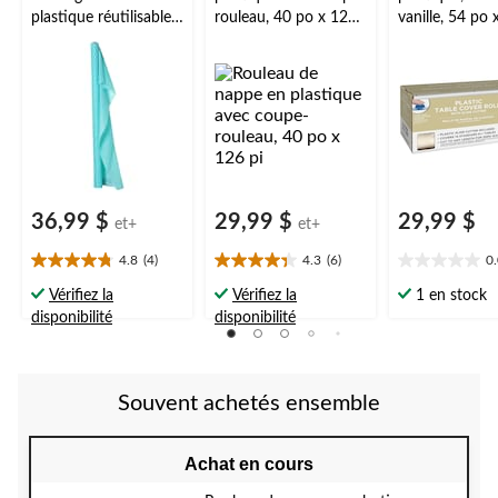
plastique réutilisable,
rouleau, 40 po x 126
vanille, 54 po 
très long, couleurs
pi
variées, 40 x 250 pi,
pour Noël, Action de
grâce, jour de l'An,
anniversaire
36,99 $
29,99 $
29,99 $
et+
et+
4.8
(4)
4.3
(6)
0
4.8
4.3
0.0
étoile(s)
étoile(s)
étoile(s)
Vérifiez la
Vérifiez la
1 en stock
sur
sur
sur
disponibilité
disponibilité
5.
5.
5.
4
6
évaluations
évaluations
Souvent achetés ensemble
Achat en cours