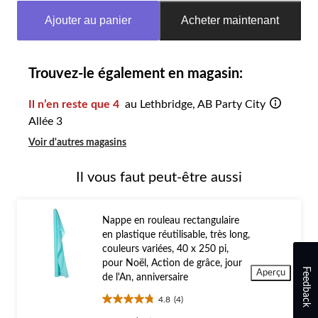
mise
Ajouter au panier
Acheter maintenant
à
jour
à
1
Trouvez-le également en magasin:
Il n’en reste que 4
au Lethbridge, AB Party City
Allée 3
Voir d'autres magasins
Il vous faut peut-être aussi
Nappe en rouleau rectangulaire
en plastique réutilisable, très long,
couleurs variées, 40 x 250 pi,
pour Noël, Action de grâce, jour
Feedback
Aperçu
de l'An, anniversaire
4.8
(4)
4.8