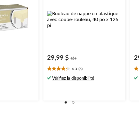
29,99 $
2
et+
4.3
(6)
4.3
5.
étoile(s)
ét
Vérifiez la disponibilité
sur
su
5.
5.
6
1
évaluations
év