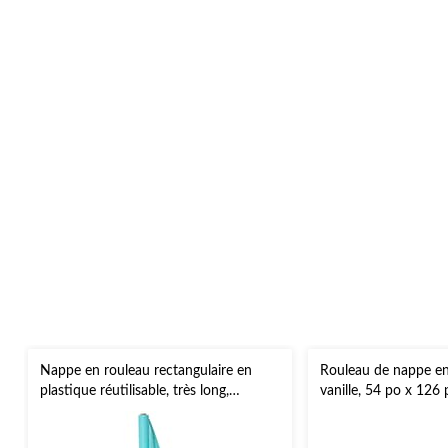
Nappe en rouleau rectangulaire en
Rouleau de nappe en
plastique réutilisable, très long,
vanille, 54 po x 126 
couleurs variées, 40 x 250 pi, pour
Noël, Action de grâce, jour de l'An,