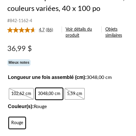
couleurs variées, 40 x 100 po
#842-1162-4
Voir détails du
Objets
4.7
(86)
Lire
produit
similaires
les
86
commentaires.
36,99 $
Lien
vers
la
Mieux notes
même
page.
Longueur une fois assemblé (cm):
3048,00 cm
102,62 cm
3048,00 cm
5,59 cm
Couleur(s):
Rouge
Rouge