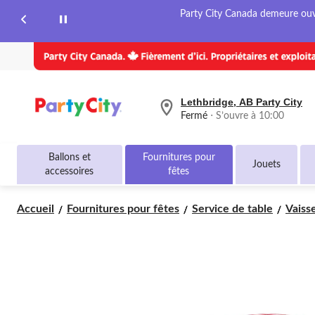
page.
Party City Canada demeure ouver
Lethbridge, AB Party City
votre
Fermé
⋅ S’ouvre à 10:00
magasin
préféré
est
Ballons et
Fournitures pour
Lethbridge,
Jouets
accessoires
fêtes
AB
Party
City,
Accueil
Fournitures pour fêtes
Service de table
Vaisse
courament
Fermé,
S’ouvre
à
à
10:00
cliquer
pour
changer