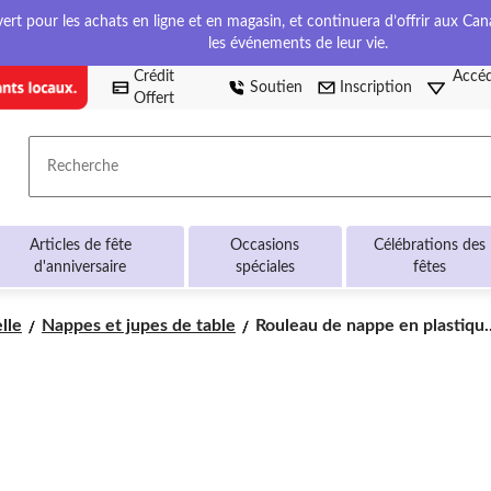
t pour les achats en ligne et en magasin, et continuera d’offrir aux Cana
les événements de leur vie.
Crédit
Accéd
Soutien
Inscription
Offert
Recherche
Articles de fête
Occasions
Célébrations des
d'anniversaire
spéciales
fêtes
Rouleau
lle
Nappes et jupes de table
Rouleau de nappe en plastiqu..
de
nappe
en
plastique
réutilisable
pour
fêtes