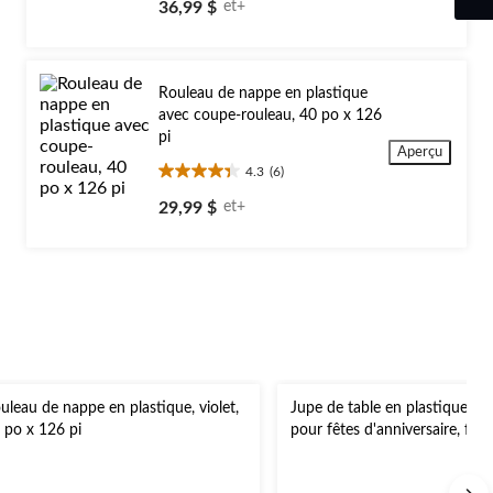
étoile(s)
36,99 $
et+
sur
5.
4
évaluations
Rouleau de nappe en plastique
avec coupe-rouleau, 40 po x 126
pi
Aperçu
4.3
(6)
4.3
étoile(s)
29,99 $
et+
sur
5.
6
évaluations
uleau de nappe en plastique, violet,
Jupe de table en plastique réut
 po x 126 pi
pour fêtes d'anniversaire, fête
anniversaire, couleurs variées
29 po