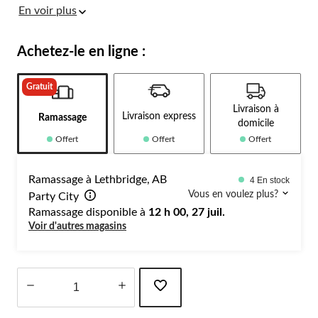
En voir plus
Achetez-le en ligne :
Gratuit
Livraison à
Livraison express
Ramassage
domicile
Offert
Offert
Offert
Ramassage à Lethbridge, AB
4 En stock
Vous en voulez plus?
Party City
Ramassage disponible à
12 h 00, 27 juil.
Voir d'autres magasins
Quantité