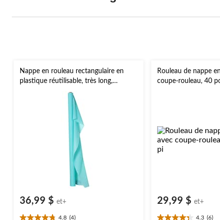
Nappe en rouleau rectangulaire en
Rouleau de nappe en
plastique réutilisable, très long,
coupe-rouleau, 40 p
couleurs variées, 40 x 250 pi, pour
Noël, Action de grâce, jour de l'An,
anniversaire
36,99 $
29,99 $
et+
et+
4.8
(4)
4.3
(6)