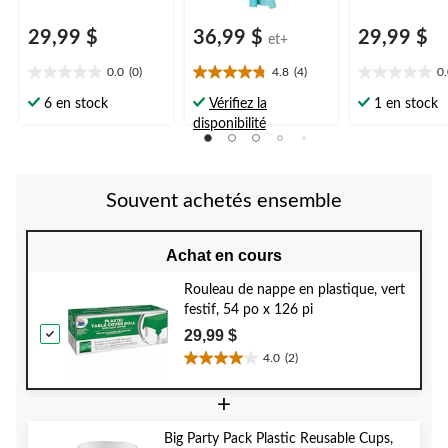
29,99 $
36,99 $
29,99 $
et+
0.0
(0)
4.8
(4)
0
0.0
4.8
0.0
étoile(s)
étoile(s)
étoile(s)
6 en stock
Vérifiez la
1 en stock
sur
sur
sur
disponibilité
5.
5.
5.
4
évaluations
Souvent achetés ensemble
Achat en cours
Rouleau de nappe en plastique, vert
festif, 54 po x 126 pi
29,99 $
4.0
(2)
4.0
étoile(s)
+
sur
5.
Big Party Pack Plastic Reusable Cups,
2