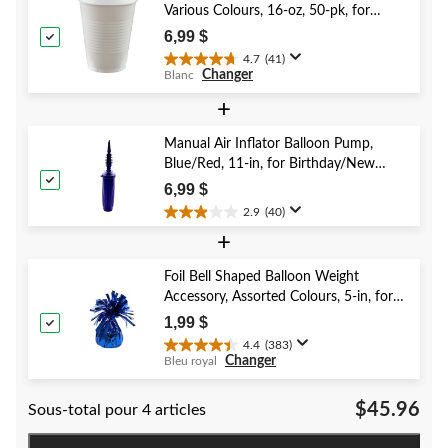
Various Colours, 16-oz, 50-pk, for
évaluations
Christmas/Thanksgiving/New Year's
6,99 $
Eve/Birthday Party
4.7
(41)
4.7
Changer
Blanc
étoile(s)
sur
+
5.
41
Manual Air Inflator Balloon Pump,
évaluations
Blue/Red, 11-in, for Birthday/New
Year's Eve/Graduation/Baby
6,99 $
Shower/Wedding/Halloween
2.9
(40)
2.9
+
étoile(s)
sur
5.
Foil Bell Shaped Balloon Weight
40
Accessory, Assorted Colours, 5-in, for
évaluations
Birthday/Anniversary/Graduation/New
1,99 $
Year's Eve
4.4
(383)
4.4
Changer
Bleu royal
étoile(s)
sur
$45.96
Sous-total pour 4 articles
5.
383