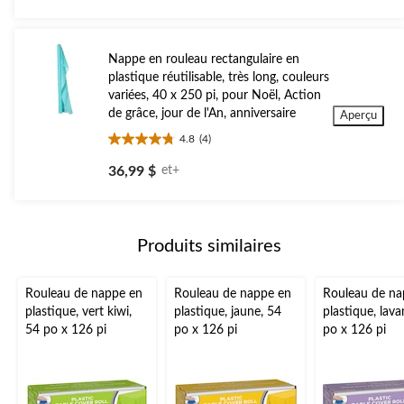
5.
Nappe en rouleau rectangulaire en
plastique réutilisable, très long, couleurs
variées, 40 x 250 pi, pour Noël, Action
de grâce, jour de l'An, anniversaire
Aperçu
4.8
(4)
4.8
étoile(s)
36,99 $
et+
sur
5.
4
évaluations
Produits similaires
Rouleau de nappe en
Rouleau de nappe en
Rouleau de na
plastique, vert kiwi,
plastique, jaune, 54
plastique, lav
54 po x 126 pi
po x 126 pi
po x 126 pi