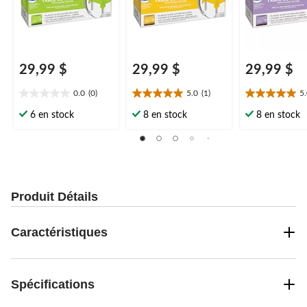
29,99 $
29,99 $
29,99 $
0.0
(0)
5.0
(1)
5
0.0
5.0
5.0
étoile(s)
étoile(s)
étoile(s)
6 en stock
8 en stock
8 en stock
sur
sur
sur
5.
5.
5.
1
2
évaluation
évaluations
Produit Détails
Caractéristiques
Spécifications