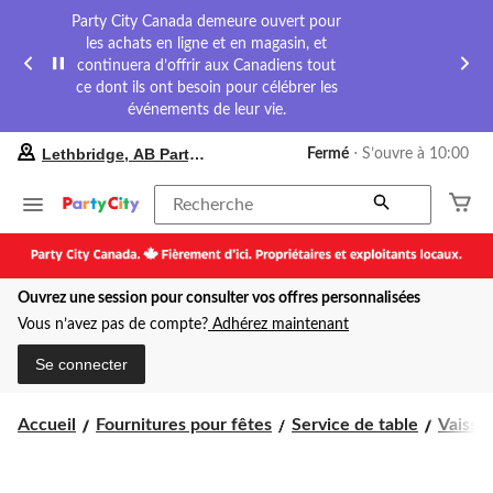
Party City Canada demeure ouvert pour
les achats en ligne et en magasin, et
continuera d’offrir aux Canadiens tout
ce dont ils ont besoin pour célébrer les
événements de leur vie.
votre
Lethbridge, AB Party City
Fermé
⋅ S’ouvre à 10:00
magasin
préféré
est
Recherche
Lethbridge,
AB
Party
City,
Ouvrez une session pour consulter vos offres personnalisées
courament
Fermé,
Vous n’avez pas de compte?
Adhérez maintenant
S’ouvre
à
Se connecter
à
10:00
cliquer
Accueil
Fournitures pour fêtes
Service de table
Vaissel
pour
changer