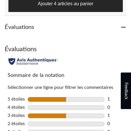
évaluations
Ajouter 4 articles au panier
Évaluations
Évaluations
Sommaire de la notation
Feedback
Sélectionner une ligne pour filtrer les commentaires
5 étoiles
étoiles
1
1 commentai
4 étoiles
étoiles
0
0 commentai
3 étoiles
étoiles
1
1 commentai
2 étoiles
étoiles
0
0 commentai