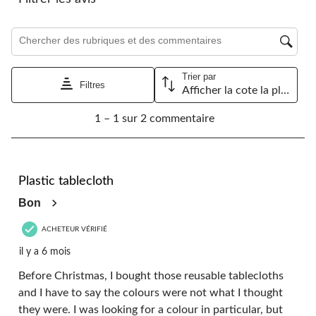
formulaire
formulaire
formulaire
formulaire
formulaire
de
de
de
de
de
Zone de recherche de sujet et d'avis
soumission.
soumission.
soumission.
soumission.
soumission.
Trier par
Filtres
Afficher la cote la plus élevée à la plus faible
1
1 – 1 sur 2 commentaire
à
1
sur
2
3 étoile(s) sur 5.
commentaire.
Plastic tablecloth
Bon
ACHETEUR VÉRIFIÉ
il y a 6 mois
Before Christmas, I bought those reusable tablecloths
and I have to say the colours were not what I thought
they were. I was looking for a colour in particular, but