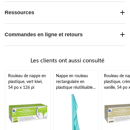
Ressources
Commandes en ligne et retours
Les clients ont aussi consulté
Rouleau de nappe en
Nappe en rouleau
Rouleau de na
plastique, vert kiwi,
rectangulaire en
plastique, crè
54 po x 126 pi
plastique réutilisable,
vanille, 54 po 
très long, couleurs
variées, 40 x 250 pi,
pour Noël, Action de
grâce, jour de l'An,
anniversaire