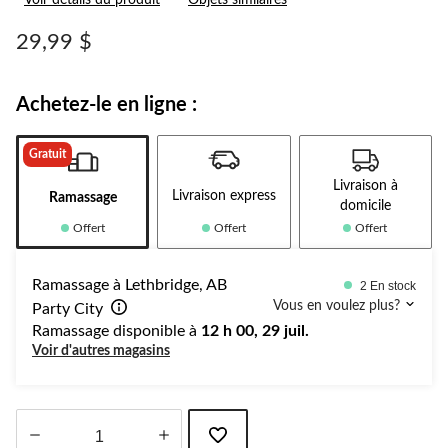
Voir détails du produit
Objets similaires
2
commentaires.
Lien
29,99 $
vers
la
même
page.
Achetez-le en ligne :
Gratuit
Livraison à
Livraison express
Ramassage
domicile
Offert
Offert
Offert
Ramassage à Lethbridge, AB
2 En stock
Vous en voulez plus?
Party City
Ramassage disponible à
12 h 00, 29 juil.
Voir d'autres magasins