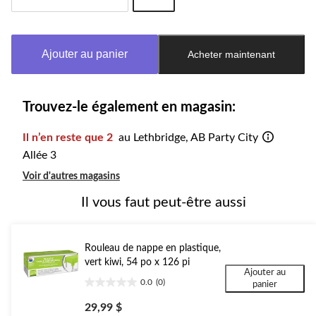
Quantité
mise
à
Ajouter au panier
Acheter maintenant
jour
à
1
Trouvez-le également en magasin:
Il n’en reste que 2
au Lethbridge, AB Party City
Allée 3
Voir d'autres magasins
Il vous faut peut-être aussi
Rouleau de nappe en plastique,
vert kiwi, 54 po x 126 pi
Ajouter au
0.0
(0)
panier
0.0
étoile(s)
29,99 $
sur