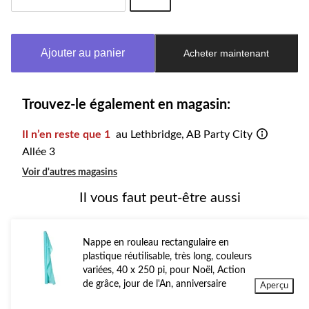
Quantité
mise
à
Ajouter au panier
Acheter maintenant
jour
à
1
Trouvez-le également en magasin:
Il n’en reste que 1
au Lethbridge, AB Party City
Allée 3
Voir d'autres magasins
Il vous faut peut-être aussi
Nappe en rouleau rectangulaire en
plastique réutilisable, très long, couleurs
variées, 40 x 250 pi, pour Noël, Action
de grâce, jour de l'An, anniversaire
Aperçu