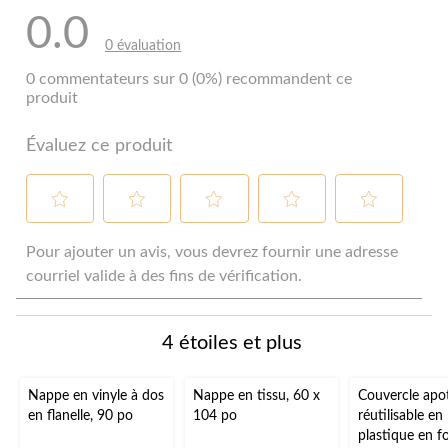
0.0
0 évaluation
0 commentateurs sur 0 (0%) recommandent ce
produit
Évaluez ce produit
Sélectionnez
Sélectionnez
Sélectionnez
Sélectionnez
Sélectionnez
pour
pour
pour
pour
pour
Pour ajouter un avis, vous devrez fournir une adresse
évaluer
évaluer
évaluer
évaluer
évaluer
courriel valide à des fins de vérification.
l'article
l'article
l'article
l'article
l'article
à
à
à
à
à
1
2
3
4
5
4 étoiles et plus
étoile.
étoiles.
étoiles.
étoiles.
étoiles.
Cette
Cette
Cette
Cette
Cette
action
action
action
action
action
Nappe en vinyle à dos
Nappe en tissu, 60 x
Couvercle apot
ouvrira
ouvrira
ouvrira
ouvrira
ouvrira
en flanelle, 90 po
104 po
réutilisable en
le
le
le
le
le
plastique en f
formulaire
formulaire
formulaire
formulaire
formulaire