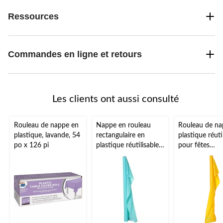
Ressources
Commandes en ligne et retours
Les clients ont aussi consulté
Rouleau de nappe en
Nappe en rouleau
Rouleau de na
plastique, lavande, 54
rectangulaire en
plastique réuti
po x 126 pi
plastique réutilisable,
pour fêtes
très long, couleurs
d'anniversaire,
variées, 40 x 250 pi,
couleurs varié
pour Noël, Action de
100 po
grâce, jour de l'An,
anniversaire