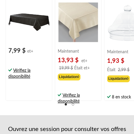
cloche, transp
de
de
de
de
de
po, pour fête
soumission.
soumission.
soumission.
soumission.
soumission.
d'anniversaire/
prénatale/mar
7,99 $
et+
Maintenant
Maintenant
13,93 $
1,93 $
et+
prix
19,99 $
Était
et+
pr
Était
2,99 $
Vérifiez la
était
ét
disponibilité
Liquidation◊
Liquidation◊
à
2
partir
de
Vérifiez la
8 en stock
19,99 $
disponibilité
Ouvrez une session pour consulter vos offres