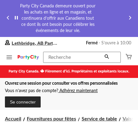
Party City Canada demeure ouvert pour
les achats en ligne et en magasin, et
continuera d’offrir aux Canadiens tout
ce dont ils ont besoin pour célébrer les
événements de leur vie.
votre
Lethbridge, AB Party City
Fermé
⋅ S’ouvre à 10:00
magasin
préféré
est
Recherche
Lethbridge,
AB
Party
City,
Ouvrez une session pour consulter vos offres personnalisées
courament
Fermé,
Vous n’avez pas de compte?
Adhérez maintenant
S’ouvre
à
Se connecter
à
10:00
cliquer
Accueil
Fournitures pour fêtes
Service de table
Vaissel
pour
changer