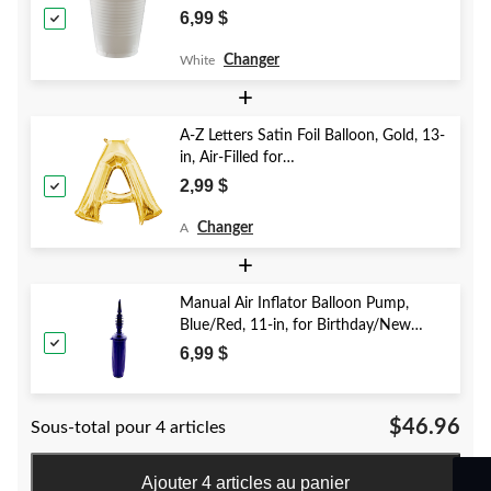
Christmas/Thanksgiving/New Year's
6,99 $
Eve/Birthday Party
Changer
White
+
A-Z Letters Satin Foil Balloon, Gold, 13-
in, Air-Filled for
Birthday/Graduation/Baby
2,99 $
Shower/Wedding
Changer
A
+
Manual Air Inflator Balloon Pump,
Blue/Red, 11-in, for Birthday/New
Year's Eve/Graduation/Baby
6,99 $
Shower/Wedding/Halloween
$46.96
Sous-total pour 4 articles
Ajouter 4 articles au panier