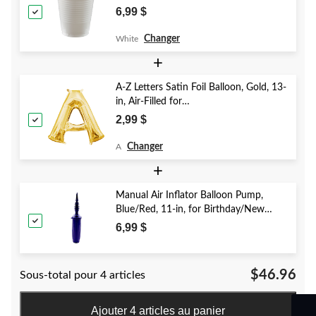
Christmas/Thanksgiving/New Year's
6,99 $
Eve/Birthday Party
Changer
White
+
A-Z Letters Satin Foil Balloon, Gold, 13-
in, Air-Filled for
Birthday/Graduation/Baby
2,99 $
Shower/Wedding
Changer
A
+
Manual Air Inflator Balloon Pump,
Blue/Red, 11-in, for Birthday/New
Year's Eve/Graduation/Baby
6,99 $
Shower/Wedding/Halloween
$46.96
Sous-total pour 4 articles
Ajouter 4 articles au panier