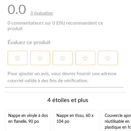
0.0
0 évaluation
0 commentateurs sur 0 (0%) recommandent ce
produit
Évaluez ce produit
Sélectionnez
Sélectionnez
Sélectionnez
Sélectionnez
Sélectionnez
pour
pour
pour
pour
pour
Pour ajouter un avis, vous devrez fournir une adresse
évaluer
évaluer
évaluer
évaluer
évaluer
courriel valide à des fins de vérification.
l'article
l'article
l'article
l'article
l'article
à
à
à
à
à
1
2
3
4
5
4 étoiles et plus
étoile.
étoiles.
étoiles.
étoiles.
étoiles.
Cette
Cette
Cette
Cette
Cette
action
action
action
action
action
Nappe en vinyle à dos
Nappe en tissu, 60 x
Couvercle apot
ouvrira
ouvrira
ouvrira
ouvrira
ouvrira
en flanelle, 90 po
104 po
réutilisable en
le
le
le
le
le
plastique en f
formulaire
formulaire
formulaire
formulaire
formulaire