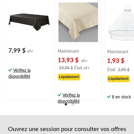
cloche, transp
de
de
de
de
de
po, pour fête
soumission.
soumission.
soumission.
soumission.
soumission.
d'anniversaire/
prénatale/mar
7,99 $
et+
Maintenant
Maintenant
13,93 $
1,93 $
et+
prix
19,99 $
Était
et+
pr
Était
2,99 $
Vérifiez la
était
ét
disponibilité
Liquidation◊
Liquidation◊
à
2
partir
de
Vérifiez la
8 en stock
19,99 $
disponibilité
Ouvrez une session pour consulter vos offres