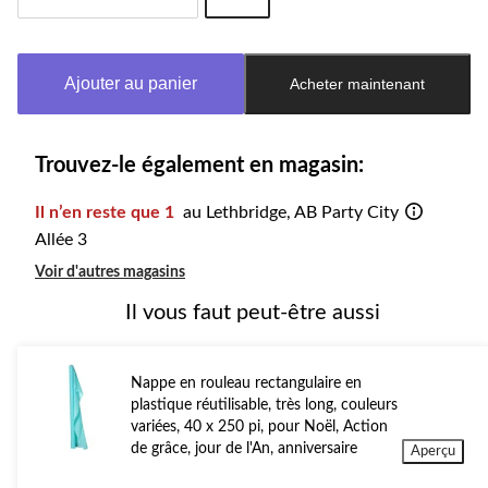
Quantité
mise
à
Ajouter au panier
Acheter maintenant
jour
à
1
Trouvez-le également en magasin:
Il n’en reste que 1
au Lethbridge, AB Party City
Allée 3
Voir d'autres magasins
Il vous faut peut-être aussi
Nappe en rouleau rectangulaire en
plastique réutilisable, très long, couleurs
variées, 40 x 250 pi, pour Noël, Action
de grâce, jour de l'An, anniversaire
Aperçu