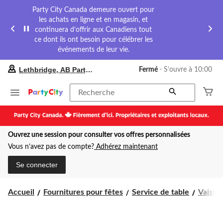
Party City Canada demeure ouvert pour
les achats en ligne et en magasin, et
continuera d’offrir aux Canadiens tout
ce dont ils ont besoin pour célébrer les
événements de leur vie.
votre
Lethbridge, AB Party City
Fermé
⋅ S’ouvre à 10:00
magasin
préféré
est
Recherche
Lethbridge,
AB
Party
City,
Ouvrez une session pour consulter vos offres personnalisées
courament
Fermé,
Vous n’avez pas de compte?
Adhérez maintenant
S’ouvre
à
Se connecter
à
10:00
cliquer
Accueil
Fournitures pour fêtes
Service de table
Vaissel
pour
changer