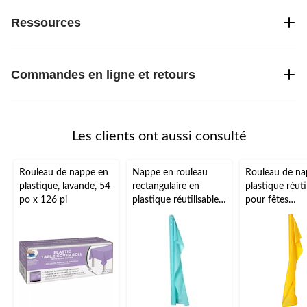
Ressources
Commandes en ligne et retours
Les clients ont aussi consulté
Rouleau de nappe en
Nappe en rouleau
Rouleau de na
plastique, lavande, 54
rectangulaire en
plastique réuti
po x 126 pi
plastique réutilisable,
pour fêtes
très long, couleurs
d'anniversaire,
variées, 40 x 250 pi,
couleurs varié
pour Noël, Action de
100 po
grâce, jour de l'An,
anniversaire