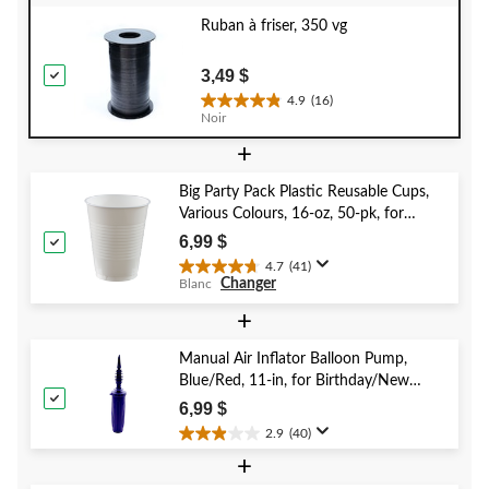
Ruban à friser, 350 vg
3,49 $
4.9
(16)
4.9
Noir
étoile(s)
+
sur
5.
16
Big Party Pack Plastic Reusable Cups,
évaluations
Various Colours, 16-oz, 50-pk, for
Christmas/Thanksgiving/New Year's
6,99 $
Eve/Birthday Party
4.7
(41)
4.7
Changer
Blanc
étoile(s)
sur
+
5.
41
Manual Air Inflator Balloon Pump,
évaluations
Blue/Red, 11-in, for Birthday/New
Year's Eve/Graduation/Baby
6,99 $
Shower/Wedding/Halloween
2.9
(40)
2.9
+
étoile(s)
sur