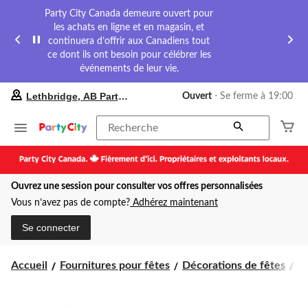
Party City Canada demeure ouvert pour
les achats en ligne et en magasin, et
continuera d’offrir aux Canadiens tout
ce dont ils ont besoin pour célébrer les
événements de leur vie.
votre
Lethbridge, AB Party City
Ouvert
⋅ Se ferme à 19:00
magasin
préféré
est
Recherche
Lethbridge,
AB
Party
City,
Ouvrez une session pour consulter vos offres personnalisées
courament
Ouvert,
Vous n’avez pas de compte?
Adhérez maintenant
Se
ferme
Se connecter
à
à
19:00
Accueil
Fournitures pour fêtes
Décorations de fêtes
Ru
cliquer
pour
changer