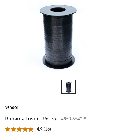
Vendor
Ruban à friser, 350 vg
#853-6540-8
4.9
(16)
Lire
les