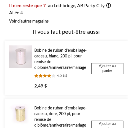
Il n’en reste que 7
au Lethbridge, AB Party City
Allée 4
Voir d'autres magasins
Il vous faut peut-être aussi
Bobine de ruban d'emballage-
cadeau, blanc, 200 pi, pour
remise de
Ajouter au
diplôme/anniversaire/mariage
panier
4.0
(1)
4.0
étoile(s)
2,49 $
sur
5.
1
évaluation
Bobine de ruban d'emballage-
cadeau, doré, 200 pi, pour
remise de
Ajouter au
diplôme/anniversaire/mariage