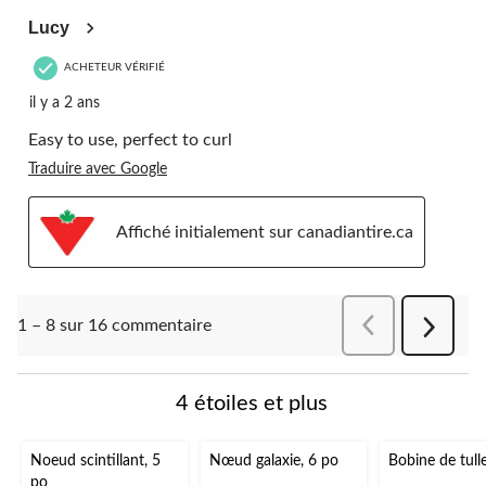
Lucy
ACHETEUR VÉRIFIÉ
il y a 2 ans
Easy to use, perfect to curl
Traduire avec Google
Affiché initialement sur canadiantire.ca
Précédentcomment
1 – 8 sur 16 commentaire
Suivant
comment
4 étoiles et plus
Noeud scintillant, 5
Nœud galaxie, 6 po
Bobine de tull
po