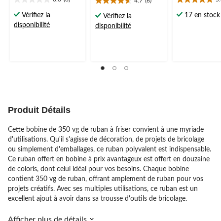
4.7
(6)
0.0
5.0
4.7
étoile(s)
étoile(s)
étoile(s)
Vérifiez la
17 en stock
Vérifiez la
sur
sur
sur
disponibilité
disponibilité
5.
5.
5.
1
6
évaluation
évaluations
Produit Détails
Cette bobine de 350 vg de ruban à friser convient à une myriade
d'utilisations. Qu'il s'agisse de décoration, de projets de bricolage
ou simplement d'emballages, ce ruban polyvalent est indispensable.
Ce ruban offert en bobine à prix avantageux est offert en douzaine
de coloris, dont celui idéal pour vos besoins. Chaque bobine
contient 350 vg de ruban, offrant amplement de ruban pour vos
projets créatifs. Avec ses multiples utilisations, ce ruban est un
excellent ajout à avoir dans sa trousse d'outils de bricolage.
Afficher plus de détails