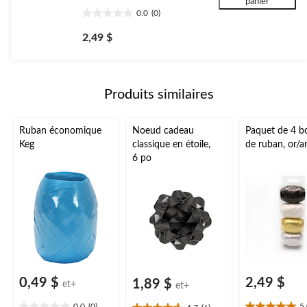
panier
0.0
(0)
0.0
étoile(s)
2,49 $
sur
5.
Produits similaires
Ruban économique
Noeud cadeau
Paquet de 4 b
Keg
classique en étoile,
de ruban, or/a
6 po
0,49 $
2,49 $
1,89 $
et+
et+
0.0
(0)
5