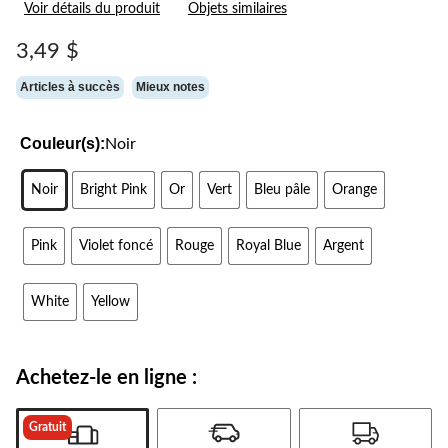
Voir détails du produit
Objets similaires
16
commentaires.
Lien
3,49 $
vers
la
Articles à succès
Mieux notes
même
page.
Couleur(s):
Noir
Noir
Bright Pink
Or
Vert
Bleu pâle
Orange
Pink
Violet foncé
Rouge
Royal Blue
Argent
White
Yellow
Achetez-le en ligne :
Gratuit