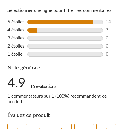
Sélectionner une ligne pour filtrer les commentaires
5 étoiles
étoiles
14
14 commenta
4 étoiles
étoiles
2
2 commentai
3 étoiles
étoiles
0
0 commentai
2 étoiles
étoiles
0
0 commentai
1 étoile
étoiles
0
0 commentai
Note générale
4.9
16 évaluations
1 commentateurs sur 1 (100%) recommandent ce
produit
Évaluez ce produit