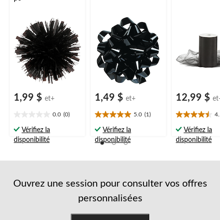
1,99 $
1,49 $
12,99 $
et+
et+
et
0.0
(0)
5.0
(1)
4
0.0
5.0
4.5
étoile(s)
étoile(s)
étoile(s)
Vérifiez la
Vérifiez la
Vérifiez la
sur
sur
sur
disponibilité
disponibilité
disponibilité
5.
5.
5.
1
6
évaluation
évaluations
Ouvrez une session pour consulter vos offres
personnalisées