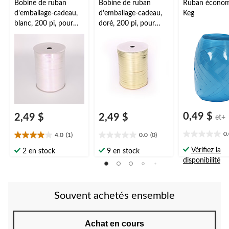
Bobine de ruban
Bobine de ruban
Ruban économ
d'emballage-cadeau,
d'emballage-cadeau,
Keg
blanc, 200 pi, pour
doré, 200 pi, pour
remise de
remise de
diplôme/anniversaire/
diplôme/anniversaire/
mariage
mariage
0,49 $
2,49 $
2,49 $
et+
0
4.0
(1)
0.0
(0)
0.0
4.0
0.0
étoile(s)
étoile(s)
étoile(s)
Vérifiez la
2 en stock
9 en stock
sur
sur
sur
disponibilité
5.
5.
5.
1
évaluation
Souvent achetés ensemble
Achat en cours