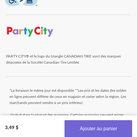
PARTY CITY® et le logo du triangle CANADIAN TIRE sont des marques
déposées de la Société Canadian Tire Limitée.
*La livraison le même jour est disponible **Les prix et les dates des soldes
en ligne peuvent différer de ceux en magasin et varier selon la région. Les
marchands peuvent vendre à un prix inférieur.
Gratuit dans la plupart des magasins. Certains magasins peuvent exiger
un montant minimum minimal pour commander (avant taxes). Les
3,49 $
commandes qui n'atteignent pas ce montant seront assujetties à un petit
Ajouter au panier
montant. Les commandes sont généralement prêtes dans les 24 heures.
Obtenez les plus récentes offres!