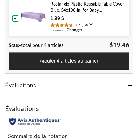
5.
Rectangle Plastic Reusable Table Cover,
40
Blue, 54x108-in, for Baby
évaluations
Shower/Hanukkah/Birthday Party
1,99 $
4.7
(59)
4.7
Changer
Lavande
étoile(s)
sur
$19.46
Sous-total pour 4 articles
5.
59
évaluations
Ajouter 4 articles au panier
Évaluations
Évaluations
Sommaire de la notation