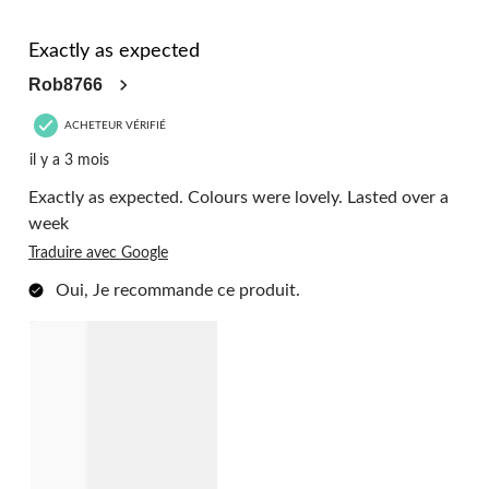
sur
16
5 étoile(s) sur 5.
commentaire.
Exactly as expected
Rob8766
ACHETEUR VÉRIFIÉ
il y a 3 mois
Exactly as expected. Colours were lovely. Lasted over a
week
Traduire avec Google
Oui, Je recommande ce produit.