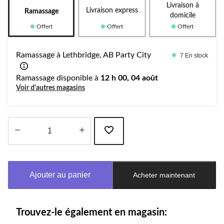
Livraison à
Livraison express
Ramassage
domicile
Offert
Offert
Offert
Ramassage à Lethbridge, AB Party City
7 En stock
Ramassage disponible à
12 h 00, 04 août
Voir d'autres magasins
Quantité
mise
à
Ajouter au panier
Acheter maintenant
jour
à
1
Trouvez-le également en magasin: