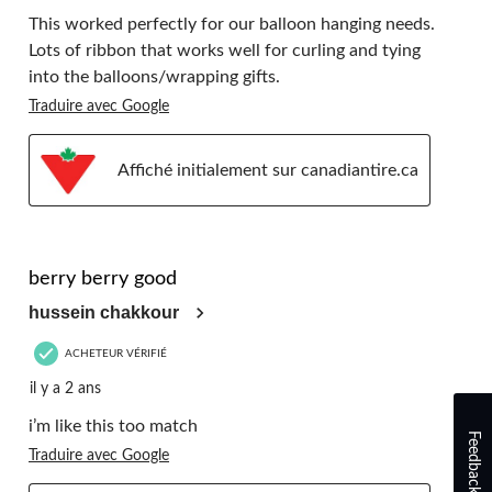
This worked perfectly for our balloon hanging needs.
Lots of ribbon that works well for curling and tying
into the balloons/wrapping gifts.
Traduire avec Google
Affiché initialement sur canadiantire.ca
5 étoile(s) sur 5.
berry berry good
hussein chakkour
ACHETEUR VÉRIFIÉ
il y a 2 ans
i’m like this too match
Feedback
Traduire avec Google