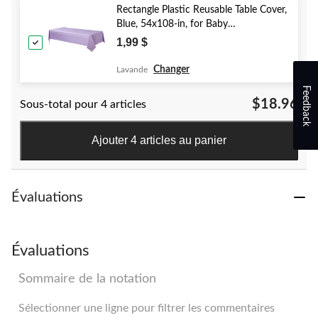
Rectangle Plastic Reusable Table Cover,
Blue, 54x108-in, for Baby
Shower/Hanukkah/Birthday Party
1,99 $
Changer
Lavande
Feedback
$18.96
Sous-total pour 4 articles
Ajouter 4 articles au panier
Évaluations
Évaluations
Sommaire de la notation
Sélectionner une ligne pour filtrer les commentaires