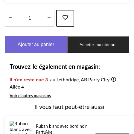
Quantité
mise
à
Ajouter au panier
Acheter maintenant
jour
à
1
Trouvez-le également en magasin:
Il n’en reste que 3
au Lethbridge, AB Party City
Allée 4
Voir d'autres magasins
Il vous faut peut-être aussi
Ruban blanc avec bord noir
PartyAire