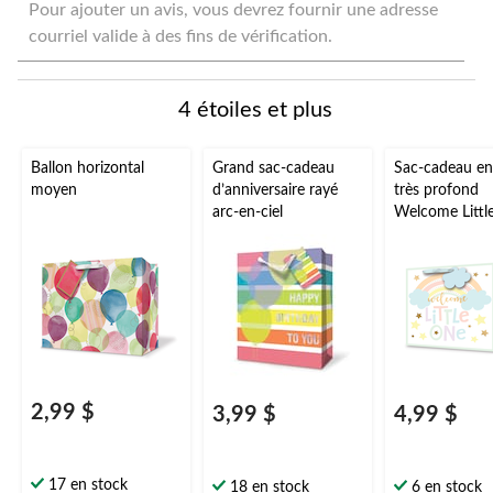
pour
pour
pour
pour
pour
Pour ajouter un avis, vous devrez fournir une adresse
évaluer
évaluer
évaluer
évaluer
évaluer
courriel valide à des fins de vérification.
l'article
l'article
l'article
l'article
l'article
à
à
à
à
à
1
2
3
4
5
4 étoiles et plus
étoile.
étoiles.
étoiles.
étoiles.
étoiles.
Cette
Cette
Cette
Cette
Cette
action
action
action
action
action
Ballon horizontal
Grand sac-cadeau
Sac-cadeau en
ouvrira
ouvrira
ouvrira
ouvrira
ouvrira
moyen
d’anniversaire rayé
très profond
le
le
le
le
le
arc-en-ciel
Welcome Littl
formulaire
formulaire
formulaire
formulaire
formulaire
multicolore, a
de
de
de
de
de
ciel, 15 po, po
soumission.
soumission.
soumission.
soumission.
soumission.
prénatale/dév
du sexe
2,99 $
3,99 $
4,99 $
17 en stock
18 en stock
6 en stock