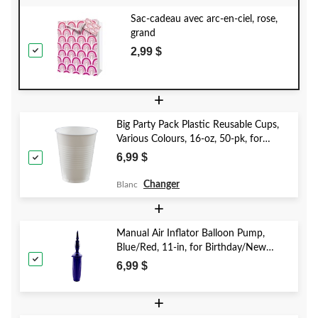
Sac-cadeau avec arc-en-ciel, rose,
grand
2,99 $
+
Big Party Pack Plastic Reusable Cups,
Various Colours, 16-oz, 50-pk, for
Christmas/Thanksgiving/New Year's
6,99 $
Eve/Birthday Party
Changer
Blanc
+
Manual Air Inflator Balloon Pump,
Blue/Red, 11-in, for Birthday/New
Year's Eve/Graduation/Baby
6,99 $
Shower/Wedding/Halloween
+