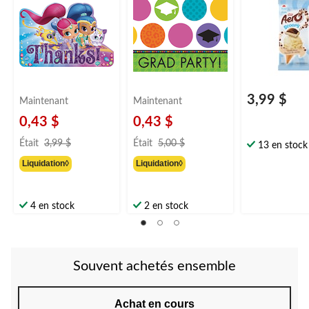
paq. 8
3,99 $
Maintenant
Maintenant
0,43 $
0,43 $
prix
prix
Était
3,99 $
Était
5,00 $
13 en stock
était
était
Liquidation◊
Liquidation◊
3,99 $
5,00 $
4 en stock
2 en stock
Souvent achetés ensemble
Achat en cours