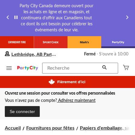
Party City Canada demeure ouvert pour
les achats en ligne et en magasin, et
continuera d’offrir aux Canadiens tout
ce dont ils ont besoin pour célébrer les
événements de leur vie.
votre
Lethbridge, AB Party City
Fermé
⋅ S’ouvre à 10:00
magasin
préféré
est
Recherche
Lethbridge,
AB
Party
City,
Ouvrez une session pour consulter vos offres personnalisées
courament
Fermé,
Vous n’avez pas de compte?
Adhérez maintenant
S’ouvre
à
Se connecter
à
10:00
cliquer
Accueil
Fournitures pour fêtes
Papiers d'emballage, sacs-
pour