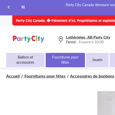
page.
Party City Canada demeure ouver
Lethbridge, AB Party City
votre
Fermé
⋅ S’ouvre à 10:00
magasin
préféré
est
Ballons et
Fournitures pour
Lethbridge,
Jouets
accessoires
fêtes
AB
Party
City,
Accueil
Fournitures pour fêtes
Accessoires de bonbons
courament
Fermé,
S’ouvre
à
à
10:00
cliquer
pour
changer