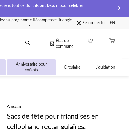
diens tout ce dont ils ont besoin pour célébrer
ez au programme Récompenses Triangle
Se connecter
EN
État de
command
Anniversaire pour
Circulaire
Liquidation
enfants
Amscan
Sacs de fête pour friandises en
cellophane rectangulaires,