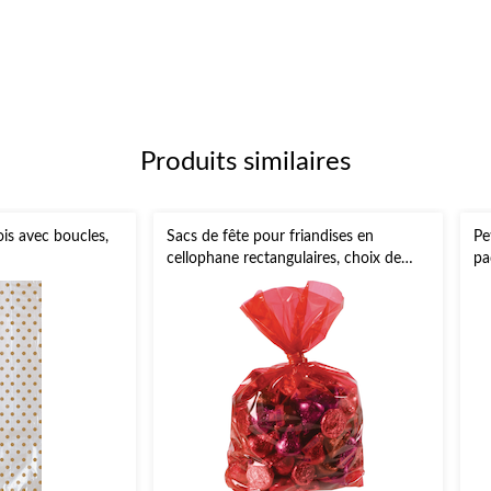
Produits similaires
ois avec boucles,
Sacs de fête pour friandises en
Pe
cellophane rectangulaires, choix de
pa
couleurs, 11,5 po, paq. 25, pour fête
d'anniversaire