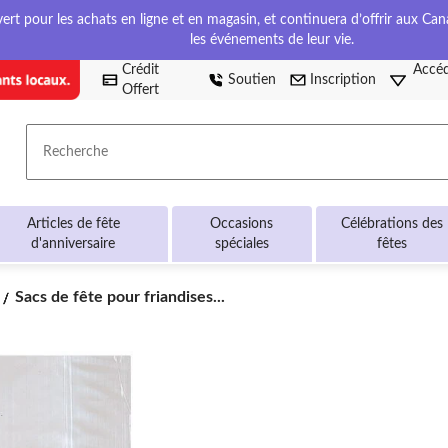
t pour les achats en ligne et en magasin, et continuera d’offrir aux Cana
les événements de leur vie.
Crédit
Accéd
Soutien
Inscription
Offert
Recherche
Articles de fête
Occasions
Célébrations des
d'anniversaire
spéciales
fêtes
Sacs
Sacs de fête pour friandises...
de
fête
pour
friandises
en
cellophane
rectangulaires,