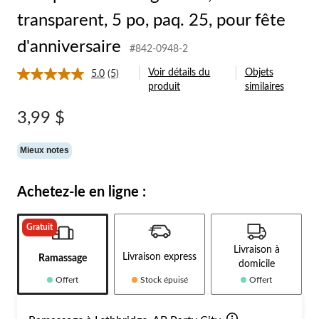
transparent, 5 po, paq. 25, pour fête
d'anniversaire
#842-0948-2
Voir détails du
Objets
5.0
(5)
Lire
produit
similaires
les
5
commentaires.
3,99 $
Lien
vers
la
Mieux notes
même
page.
Achetez-le en ligne :
Gratuit
Livraison à
Livraison express
Ramassage
domicile
Offert
Stock épuisé
Offert