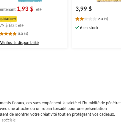
1,93 $
3,99 $
intenant
et+
quidation◊
2.0
(1)
2.0
prix
,79 $
Était
et+
étoile(s)
6 en stock
était
sur
5.0
(1)
0
à
5.
oile(s)
partir
1
Vérifiez la disponibilité
r
évaluation
de
3,79 $
aluation
ements floraux, ces sacs empêchent la saleté et l'humidité de pénétrer
ller avec une attache ou un ruban torsadé pour une présentation
ttent de montrer votre créativité tout en protégeant vos cadeaux.
 spéciale.