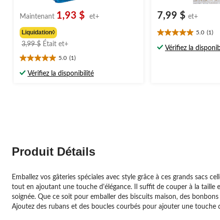
1,93 $
7,99 $
Maintenant
et+
et+
Liquidation◊
5.0
(1)
5.0
prix
3,99 $
Était
et+
étoile(s)
Vérifiez la disponib
était
sur
5.0
(1)
5.0
à
5.
étoile(s)
partir
1
Vérifiez la disponibilité
sur
évaluation
de
5.
3,99 $
1
évaluation
Produit Détails
Emballez vos gâteries spéciales avec style grâce à ces grands sacs cel
tout en ajoutant une touche d'élégance. Il suffit de couper à la taill
soignée. Que ce soit pour emballer des biscuits maison, des bonbons 
Ajoutez des rubans et des boucles courbés pour ajouter une touche de