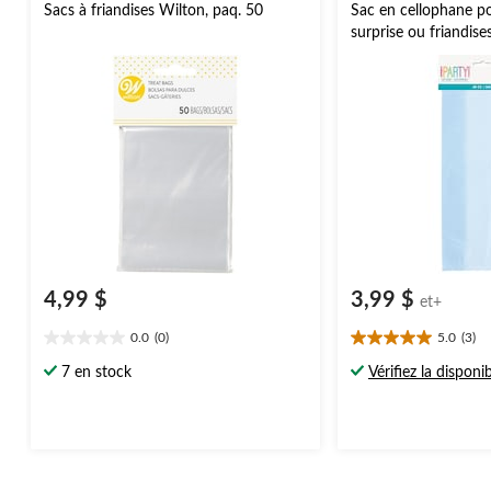
Sacs à friandises Wilton, paq. 50
Sac en cellophane p
surprise ou friandise
torsadés, choix de co
pour anniversaire/fêt
Valentin
4,99 $
3,99 $
et+
0.0
(0)
5.0
(3)
0.0
5.0
étoile(s)
étoile(s)
7 en stock
Vérifiez la disponib
sur
sur
5.
5.
3
évaluations