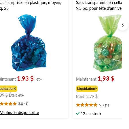
cs à surprises en plastique, moyen,
Sacs transparents en cellophan
q. 25
9,5 po, pour fête d'anniversair
25
1,93 $
1,93 $
intenant
et+
Maintenant
quidation◊
Liquidation◊
prix
prix
,99 $
Était
et+
Était
3,79 $
était
était
5.0
(1)
5.0
(1)
0
à
3,79 $
5.0
oile(s)
partir
étoile(s)
Vérifiez la disponibilité
12 en stock
r
sur
de
5.
3,99 $