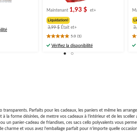
1,93 $
Maintenant
et+
Ma
Liquidation◊
Li
prix
3,99 $
Était
et+
3
ilité
était
5.0
(1)
5.0
5.
à
étoile(s)
ét
partir
Vérifiez la disponibilité
sur
su
de
5.
5.
3,99 $
1
1
évaluation
év
lo transparents. Parfaits pour les cadeaux, les paniers et même les arrang
e et à la forme désirées, de mettre vos cadeaux à l’intérieur et de les sce
ou un panier-cadeau de friandises, ces sacs cello polyvalents vous perme
 charme et vous avez l’emballage parfait pour n’importe quelle occasion