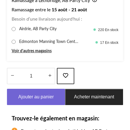
Ramassage à Lethbridge, AB Party City
Ramassage entre le
15 août - 21 août
Besoin d’une livraison aujourd'hui :
Airdrie, AB Party City
220 En stock
Edmonton Manning Town Centr
17 En stock
e, PartyC
Voir d'autres magasins
Quantité
mise
Ajouter au panier
Acheter maintenant
à
jour
à
1
Trouvez-le également en magasin: