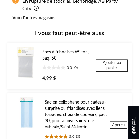
En rupture de stock au Lethbridge, AB Party
City
Voir d'autres magasins
Il vous faut peut-être aussi
Sacs à friandises Wilton,
paq. 50
Ajouter au
0.0
(0)
panier
0.0
étoile(s)
4,99 $
sur
5.
Sac en cellophane pour cadeau-
surprise ou friandises avec liens
torsadés, choix de couleurs, paq.
Feedback
30, pour anniversaire/fête
Aperçu
estivale/Saint-Valentin
5.0
(3)