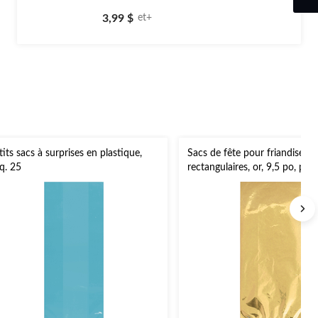
5.0
étoile(s)
3,99 $
et+
sur
5.
3
évaluations
tits sacs à surprises en plastique,
Sacs de fête pour friandises m
q. 25
rectangulaires, or, 9,5 po, paq
fête d'anniversaire