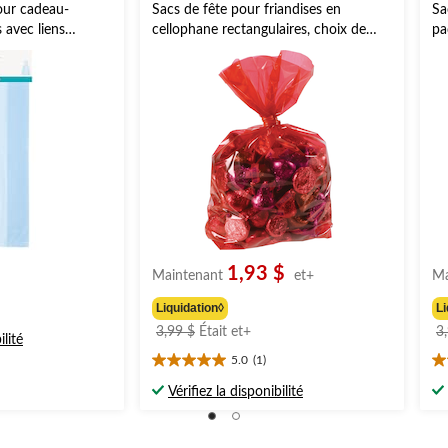
our cadeau-
Sacs de fête pour friandises en
Sa
s avec liens
cellophane rectangulaires, choix de
pa
uleurs, paq. 30,
couleurs, 11,5 po, paq. 25, pour fête
e estivale/Saint-
d'anniversaire
1,93 $
Maintenant
et+
Ma
Liquidation◊
Li
prix
3,99 $
Était
et+
3
ilité
était
5.0
(1)
5.0
5.
à
étoile(s)
ét
partir
Vérifiez la disponibilité
sur
su
de
5.
5.
3,99 $
1
1