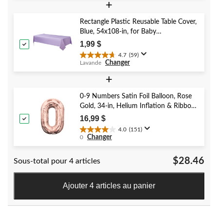
sur
+
5.
41
Rectangle Plastic Reusable Table Cover,
évaluations
Blue, 54x108-in, for Baby
Shower/Hanukkah/Birthday Party
1,99 $
4.7
(59)
4.7
Changer
Lavande
étoile(s)
sur
+
5.
59
0-9 Numbers Satin Foil Balloon, Rose
évaluations
Gold, 34-in, Helium Inflation & Ribbon
Included for Birthday/Graduation/New
16,99 $
Year's Eve/Anniversary
4.0
(151)
4.0
Changer
0
étoile(s)
sur
$28.46
Sous-total pour 4 articles
5.
151
évaluations
Ajouter 4 articles au panier