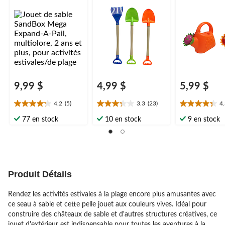
multiolore, 2 ans et
choix variés, 2 ans et
plus, pour acti
plus, pour activités
plus, pour activités
estivales/plage
estivales/de plage
estivales/plage
9,99 $
4,99 $
5,99 $
4.2
(5)
3.3
(23)
4
4.2
3.3
4.3
étoile(s)
étoile(s)
étoile(s)
77 en stock
10 en stock
9 en stock
sur
sur
sur
5.
5.
5.
5
23
12
évaluations
évaluations
évaluations
Produit Détails
Rendez les activités estivales à la plage encore plus amusantes avec
ce seau à sable et cette pelle jouet aux couleurs vives. Idéal pour
construire des châteaux de sable et d'autres structures créatives, ce
jouet d'extérieur est indispensable pour toutes les aventures à la