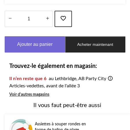
Quantité
mise
à
Ajouter au panier
Acheter maintenant
jour
à
1
Trouvez-le également en magasin:
Il n’en reste que 6
au Lethbridge, AB Party City
Articles-vedettes, avant de l'allée 3
Voir d'autres magasins
Il vous faut peut-être aussi
Assiettes à souper rondes en
forme de ballon de plage,