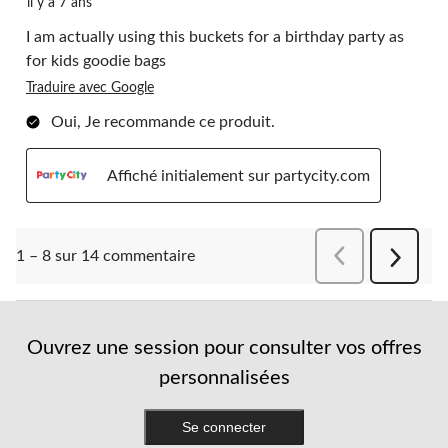
il y a 7 ans
I am actually using this buckets for a birthday party as
for kids goodie bags
Traduire avec Google
Oui, Je recommande ce produit.
Affiché initialement sur partycity.com
Précédentcomment
1 – 8 sur 14 commentaire
Suivant
comment
Ouvrez une session pour consulter vos offres
personnalisées
Se connecter