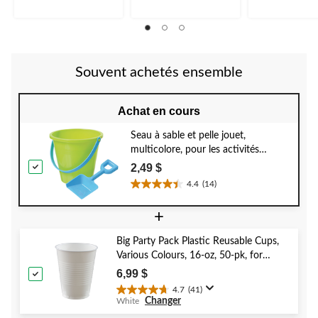
évaluations
évaluations
Souvent achetés ensemble
Achat en cours
Seau à sable et pelle jouet,
multicolore, pour les activités
estivales et de plage
2,49 $
4.4
(14)
4.4
étoile(s)
+
sur
5.
Big Party Pack Plastic Reusable Cups,
14
Various Colours, 16-oz, 50-pk, for
évaluations
Christmas/Thanksgiving/New Year's
6,99 $
Eve/Birthday Party
4.7
(41)
4.7
Changer
White
étoile(s)