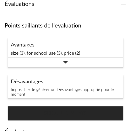
Évaluations
Points saillants de l'evaluation
Avantages
size (3),
for school use (3),
price (2)
Désavantages
Impossible de générer un Désavantages approprié pour le
moment.
SEE ALL REVIEWS
Click
to
go