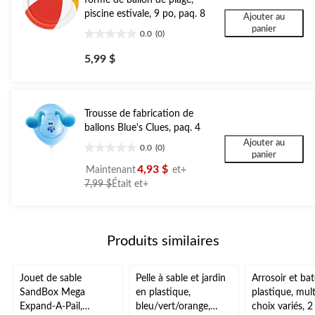
piscine estivale, 9 po, paq. 8
Ajouter au
panier
0.0
(0)
0.0
étoile(s)
5,99 $
sur
5.
Trousse de fabrication de
ballons Blue's Clues, paq. 4
Ajouter au
0.0
(0)
0.0
panier
étoile(s)
4,93 $
Maintenant
et+
sur
prix
7,99 $
Était
et+
5.
était
à
partir
Produits similaires
de
7,99 $
Jouet de sable
Pelle à sable et jardin
Arrosoir et ba
SandBox Mega
en plastique,
plastique, mult
Expand-A-Pail,
bleu/vert/orange,
choix variés, 2