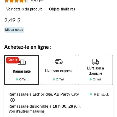
4.4
(14)
Lire
les
Voir détails du produit
Objets similaires
14
commentaires.
Lien
2,49 $
vers
la
Mieux notes
même
page.
Achetez-le en ligne :
Gratuit
Livraison à
Livraison express
Ramassage
domicile
Offert
Offert
Offert
Ramassage à Lethbridge, AB Party City
6 En stock
Ramassage disponible à
18 h 30, 28 juil.
Voir d'autres magasins