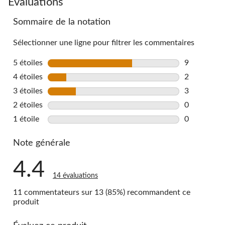
Évaluations
to
Sommaire de la notation
all
reviews
Sélectionner une ligne pour filtrer les commentaires
5 étoiles
étoiles
9
9 commentai
4 étoiles
étoiles
2
2 commentai
3 étoiles
étoiles
3
3 commentai
2 étoiles
étoiles
0
0 commentai
1 étoile
étoiles
0
0 commentai
Note générale
4.4
14 évaluations
11 commentateurs sur 13 (85%) recommandent ce
produit