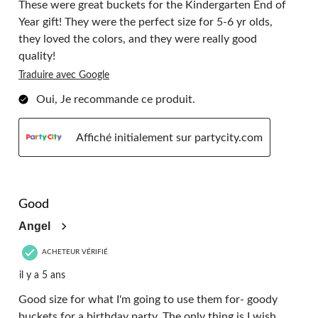
These were great buckets for the Kindergarten End of
Year gift! They were the perfect size for 5-6 yr olds,
they loved the colors, and they were really good
quality!
Traduire avec Google
Oui, Je recommande ce produit.
Affiché initialement sur partycity.com
5 étoile(s) sur 5.
Good
Angel
ACHETEUR VÉRIFIÉ
il y a 5 ans
Good size for what I'm going to use them for- goody
buckets for a birthday party. The only thing is I wish