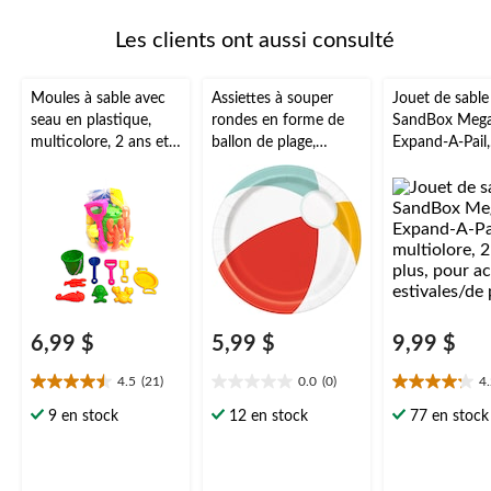
Les clients ont aussi consulté
Moules à sable avec
Assiettes à souper
Jouet de sable
seau en plastique,
rondes en forme de
SandBox Meg
multicolore, 2 ans et
ballon de plage,
Expand-A-Pail,
plus, pour activités
piscine estivale, 9 po,
multiolore, 2 a
estivales/plage, paq. 9
paq. 8
plus, pour acti
estivales/de pl
6,99 $
5,99 $
9,99 $
4.5
(21)
0.0
(0)
4
4.5
0.0
4.2
étoile(s)
étoile(s)
étoile(s)
9 en stock
12 en stock
77 en stock
sur
sur
sur
5.
5.
5.
21
5