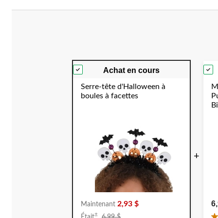
Achat en cours
Serre-tête d'Halloween à
M
boules à facettes
P
B
E
S
+
6
2,93 $
Maintenant
Prix
±
Était
6,99 $