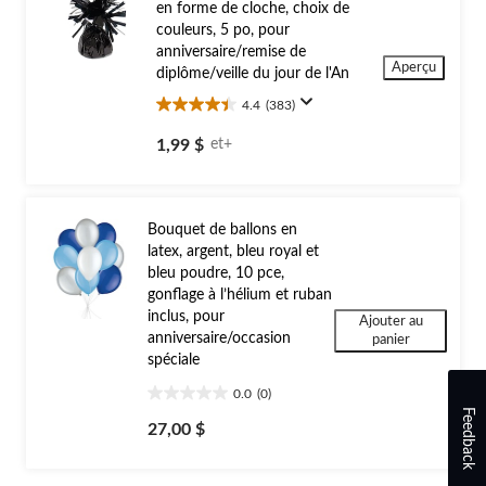
en forme de cloche, choix de
couleurs, 5 po, pour
anniversaire/remise de
Aperçu
diplôme/veille du jour de l'An
4.4
(383)
4.4
étoile(s)
1,99 $
et+
sur
5.
383
évaluations
Bouquet de ballons en
latex, argent, bleu royal et
bleu poudre, 10 pce,
gonflage à l’hélium et ruban
inclus, pour
Ajouter au
anniversaire/occasion
panier
spéciale
0.0
(0)
0.0
Feedback
étoile(s)
27,00 $
sur
5.