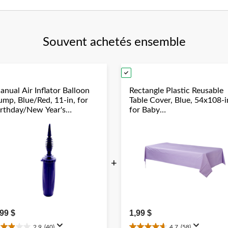
Souvent achetés ensemble
anual Air Inflator Balloon
Rectangle Plastic Reusable
ump, Blue/Red, 11-in, for
Table Cover, Blue, 54x108-i
irthday/New Year's
for Baby
ve/Graduation/Baby
Shower/Hanukkah/Birthda
hower/Wedding/Halloween
Party
+
,99 $
1,99 $
2.9
(40)
4.7
(58)