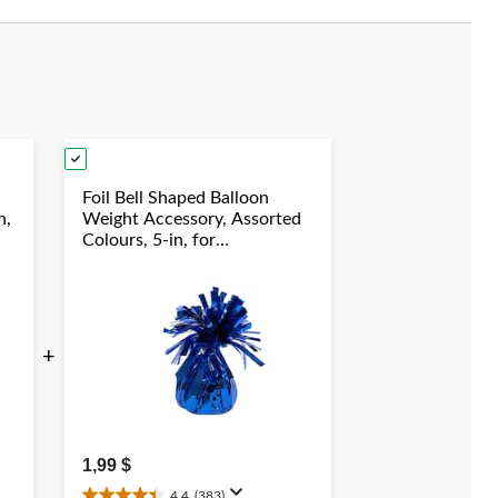
Foil Bell Shaped Balloon
n,
Weight Accessory, Assorted
Colours, 5-in, for
y
Birthday/Anniversary/Graduation/New
Year's Eve
+
1,99 $
4.4
(383)