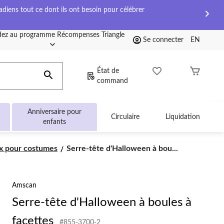
diens tout ce dont ils ont besoin pour célébrer
ez au programme Récompenses Triangle
Se connecter
EN
État de
command
Anniversaire pour
Circulaire
Liquidation
enfants
Serre-
x pour costumes
Serre-tête d'Halloween à bou...
tête
d'Halloween
à
Amscan
boules
à
Serre-tête d'Halloween à boules à
facettes
facettes
#855-3700-2