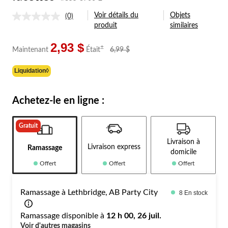
Voir détails du
Objets
(0)
Aucune
produit
similaires
cote
pour
ce
2,93 $
prix
±
Maintenant
Était
6,99 $
produit.
était
Lien
6,99 $
vers
Liquidation◊
la
même
page.
Achetez-le en ligne :
Gratuit
Livraison à
Livraison express
Ramassage
domicile
Offert
Offert
Offert
Ramassage à Lethbridge, AB Party City
8 En stock
Ramassage disponible à
12 h 00, 26 juil.
Voir d'autres magasins