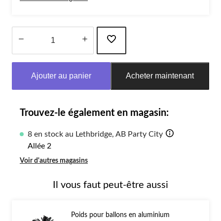
Quantité
mise
Ajouter au panier
Acheter maintenant
à
jour
à
1
Trouvez-le également en magasin:
8 en stock au Lethbridge, AB Party City
Allée 2
Voir d'autres magasins
Il vous faut peut-être aussi
Poids pour ballons en aluminium