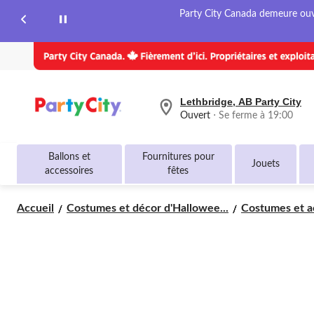
même
Party City Canada demeure ouver
page.
Lethbridge, AB Party City
votre
Ouvert
⋅ Se ferme à 19:00
magasin
préféré
est
Ballons et
Fournitures pour
Lethbridge,
Jouets
accessoires
fêtes
AB
Party
City,
Accueil
Costumes et décor d'Hallowee...
Costumes et ac
courament
Ouvert,
Se
ferme
à
à
19:00
cliquer
pour