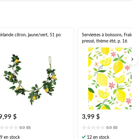
irlande citron, jaune/vert, 51 po
Serviettes à boissons, Fraîch
pressé, thème été, p. 16
9,99 $
3,99 $
0.0
(0)
0.0
(0)
0
0.0
oile(s)
étoile(s)
9 en stock
12 en stock