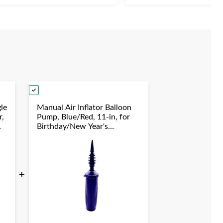
r
sur
5.
le
Manual Air Inflator Balloon
r,
Pump, Blue/Red, 11-in, for
Birthday/New Year's
Eve/Graduation/Baby
Shower/Wedding/Halloween
+