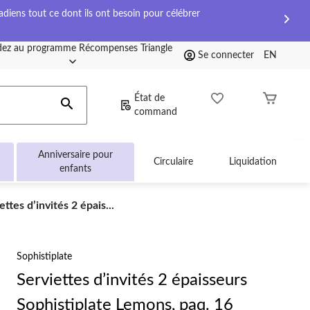
diens tout ce dont ils ont besoin pour célébrer
ez au programme Récompenses Triangle
Se connecter
EN
État de
command
Anniversaire pour
Circulaire
Liquidation
enfants
ettes
ettes d’invités 2 épais...
ités
isseurs
stiplate
ns,
Sophistiplate
Serviettes d’invités 2 épaisseurs
Sophistiplate Lemons, paq. 16