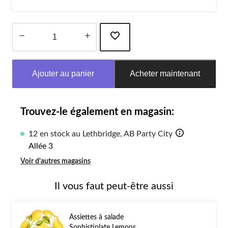
Quantité
mise
Ajouter au panier
Acheter maintenant
à
jour
à
1
Trouvez-le également en magasin:
12 en stock au Lethbridge, AB Party City
Allée 3
Voir d'autres magasins
Il vous faut peut-être aussi
Assiettes à salade
Sophistiplate Lemons,