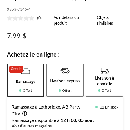
#853-7145-4
Voir détails du
Objets
(0)
Aucune
produit
similaires
cote
pour
ce
7,99 $
produit.
Lien
vers
la
Achetez-le en ligne :
même
page.
Gratuit
Livraison à
Livraison express
Ramassage
domicile
Offert
Offert
Offert
Ramassage à Lethbridge, AB Party
12 En stock
City
Ramassage disponible à
12 h 00, 05 août
Voir d'autres magasins