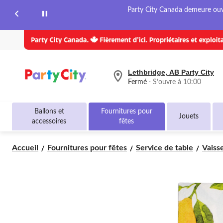
même
Party City Canada demeure ouver
page.
Lethbridge, AB Party City
votre
Fermé
⋅ S’ouvre à 10:00
magasin
préféré
est
Ballons et
Fournitures pour
Lethbridge,
Jouets
accessoires
fêtes
AB
Party
City,
Accueil
Fournitures pour fêtes
Service de table
Vaisse
courament
Fermé,
S’ouvre
à
à
10:00
cliquer
pour
changer