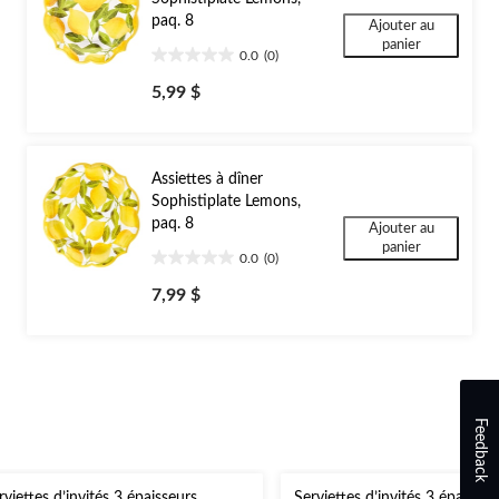
paq. 8
Ajouter au
panier
0.0
(0)
0.0
étoile(s)
5,99 $
sur
5.
Assiettes à dîner
Sophistiplate Lemons,
paq. 8
Ajouter au
panier
0.0
(0)
0.0
étoile(s)
7,99 $
sur
5.
Feedback
rviettes d’invités 3 épaisseurs
Serviettes d’invités 3 épaisseu