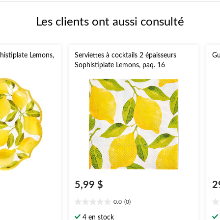
Les clients ont aussi consulté
phistiplate Lemons,
Serviettes à cocktails 2 épaisseurs
Gu
Sophistiplate Lemons, paq. 16
5,99 $
2
0.0
(0)
0.0
0.
étoile(s)
ét
4 en stock