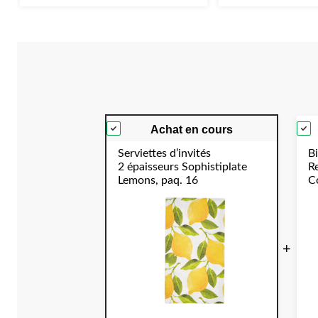
sur
sur
5.
5.
Achat en cours
Serviettes d’invités
Bi
2 épaisseurs Sophistiplate
R
Lemons, paq. 16
Co
C
Y
+