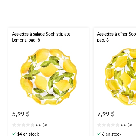
Assiettes à salade Sophistiplate
Assiettes à dîner So
Lemons, paq. 8
paq. 8
5,99 $
7,99 $
0.0
(0)
0.0
(0)
0.0
0.0
étoile(s)
étoile(s)
14 en stock
6 en stock