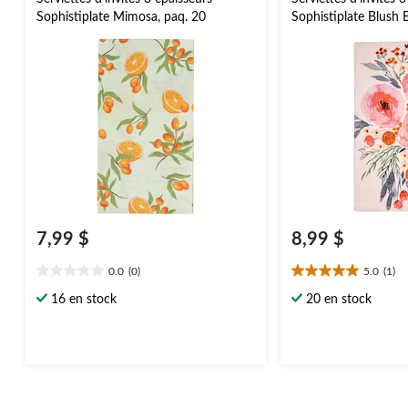
Sophistiplate Mimosa, paq. 20
Sophistiplate Blush 
7,99 $
8,99 $
0.0
(0)
5.0
(1)
0.0
5.0
étoile(s)
étoile(s)
16 en stock
20 en stock
sur
sur
5.
5.
1
évaluation