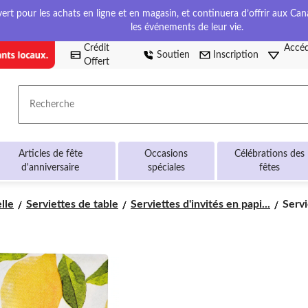
t pour les achats en ligne et en magasin, et continuera d’offrir aux Cana
les événements de leur vie.
Crédit
Accéd
Soutien
Inscription
Offert
Recherche
Articles de fête
Occasions
Célébrations des
d'anniversaire
spéciales
fêtes
Servi
lle
Serviettes de table
Serviettes d'invités en papi...
Servi
d’inv
2 épa
Sophi
Lemo
paq.
16