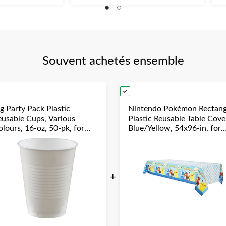
sur
su
5.
5.
Souvent achetés ensemble
g Party Pack Plastic
Nintendo Pokémon Rectang
eusable Cups, Various
Plastic Reusable Table Cove
lours, 16-oz, 50-pk, for
Blue/Yellow, 54x96-in, for
hristmas/Thanksgiving/New
Birthday Party
ear's Eve/Birthday Party
+