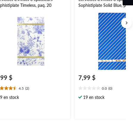
phistiplate Timeless, paq. 20
Sophistiplate Solid Blue, paq.
,99 $
7,99 $
4.5
(2)
0.0
(0)
5
0.0
oile(s)
étoile(s)
9 en stock
19 en stock
r
sur
5.
aluations