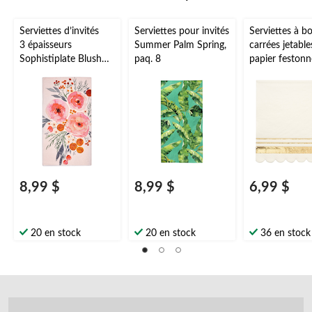
Serviettes d’invités
Serviettes pour invités
Serviettes à b
3 épaisseurs
Summer Palm Spring,
carrées jetable
Sophistiplate Blush
paq. 8
papier festonn
Bouquet, paq. 20
Sophistiplate,
blanc/or, 5 po,
20, 2 épaisseu
mariage/fiança
oël/veille du j
l'An
8,99 $
8,99 $
6,99 $
20 en stock
20 en stock
36 en stock