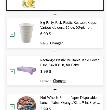
+
Big Party Pack Plastic Reusable Cups,
Various Colours, 16-oz, 50-pk, for
Christmas/Thanksgiving/New Year's
6,99 $
Eve/Birthday Party
Changer
White
+
Rectangle Plastic Reusable Table Cover,
Blue, 54x108-in, for Baby
Shower/Hanukkah/Birthday Party
1,99 $
Changer
Lavande
+
Hot Wheels Round Paper Disposable
Lunch Plates, Orange/Blue, 9-in, 8-pk,
for Birthday Party
3,99 $