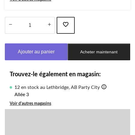
Quantité
mise
à
Ajouter au panier
Acheter maintenant
jour
à
1
Trouvez-le également en magasin:
12 en stock au Lethbridge, AB Party City
Allée 3
Voir d'autres magasins