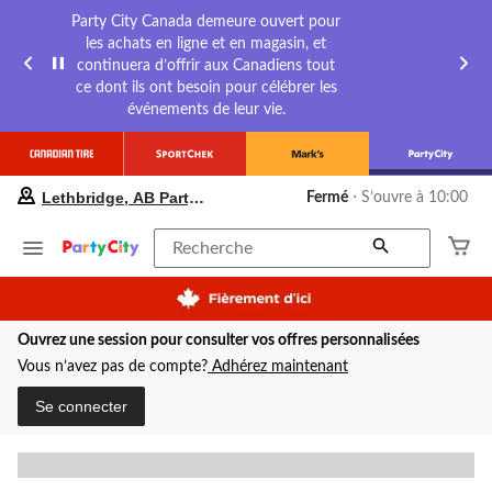
Party City Canada demeure ouvert pour
les achats en ligne et en magasin, et
continuera d’offrir aux Canadiens tout
ce dont ils ont besoin pour célébrer les
événements de leur vie.
votre
Lethbridge, AB Party City
Fermé
⋅ S’ouvre à 10:00
magasin
préféré
est
Recherche
Lethbridge,
AB
Party
City,
Ouvrez une session pour consulter vos offres personnalisées
courament
Fermé,
Vous n’avez pas de compte?
Adhérez maintenant
S’ouvre
à
Se connecter
à
10:00
cliquer
pour