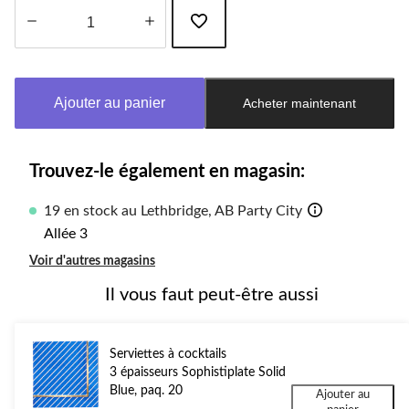
Quantité
mise
à
Ajouter au panier
Acheter maintenant
jour
à
1
Trouvez-le également en magasin:
19 en stock au Lethbridge, AB Party City
Allée 3
Voir d'autres magasins
Il vous faut peut-être aussi
Serviettes à cocktails
3 épaisseurs Sophistiplate Solid
Blue, paq. 20
Ajouter au