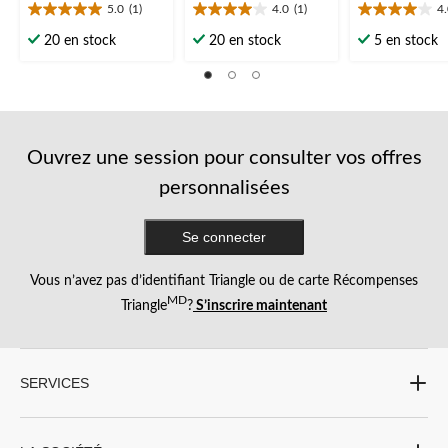
5.0
(1)
4.0
(1)
4
5.0
4.0
4.0
étoile(s)
étoile(s)
étoile(s)
20 en stock
20 en stock
5 en stock
sur
sur
sur
5.
5.
5.
1
1
1
évaluation
évaluation
évaluation
Ouvrez une session pour consulter vos offres
personnalisées
Se connecter
Vous n’avez pas d’identifiant Triangle ou de carte Récompenses
MD
Triangle
?
S’inscrire maintenant
SERVICES