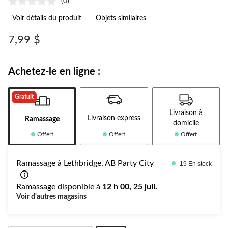
(0)
Aucune
cote
Voir détails du produit
Objets similaires
pour
ce
produit.
7,99 $
Lien
vers
la
même
Achetez-le en ligne :
page.
Gratuit
Livraison à
Livraison express
Ramassage
domicile
Offert
Offert
Offert
Ramassage à Lethbridge, AB Party City
19 En stock
Ramassage disponible à
12 h 00, 25 juil.
Voir d'autres magasins