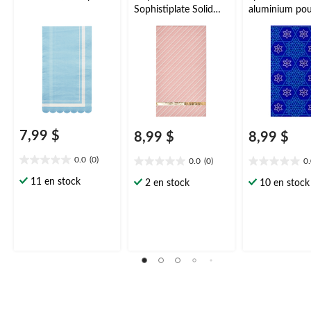
Sophistiplate Solid
aluminium pou
Pink, paq. 20
Pâque juive, p
7,99 $
8,99 $
8,99 $
0.0
(0)
0.0
(0)
0
0.0
0.0
0.0
étoile(s)
étoile(s)
étoile(s)
11 en stock
2 en stock
10 en stock
sur
sur
sur
5.
5.
5.