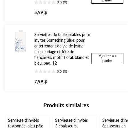
panier
0.0
(0)
0.0
étoile(s)
5,99 $
sur
5.
Serviettes de table jetables pour
invités Something Blue, pour
enterrement de vie de jeune
fille, mariage et fête de
Ajouter au
fiançailles, motif floral, blanc et
panier
bleu, paq. 12
0.0
(0)
0.0
étoile(s)
7,99 $
sur
5.
Produits similaires
Serviette d'invités
Serviettes d’invités
Serviettes d'in
festonnée, bleu pâle
3 épaisseurs
épaisseurs en