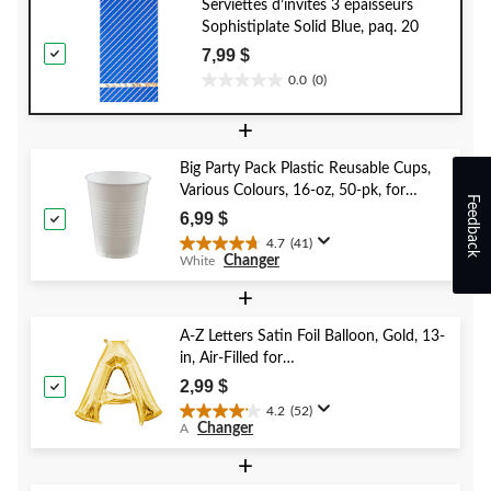
Serviettes d’invités 3 épaisseurs
Sophistiplate Solid Blue, paq. 20
7,99 $
0.0
(0)
0.0
étoile(s)
+
sur
5.
Big Party Pack Plastic Reusable Cups,
Various Colours, 16-oz, 50-pk, for
Feedback
Christmas/Thanksgiving/New Year's
6,99 $
Eve/Birthday Party
4.7
(41)
4.7
Changer
White
étoile(s)
sur
+
5.
41
A-Z Letters Satin Foil Balloon, Gold, 13-
évaluations
in, Air-Filled for
Birthday/Graduation/Baby
2,99 $
Shower/Wedding
4.2
(52)
4.2
Changer
A
étoile(s)
sur
+
5.