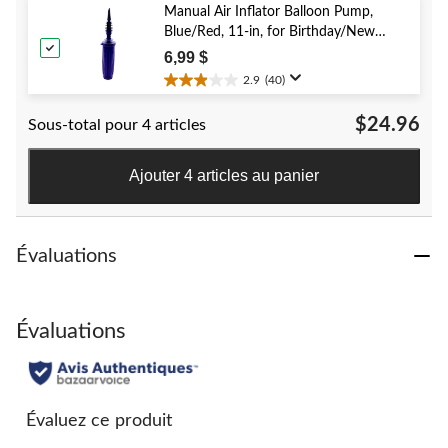
52
Manual Air Inflator Balloon Pump,
évaluations
Blue/Red, 11-in, for Birthday/New
Year's Eve/Graduation/Baby
6,99 $
Shower/Wedding/Halloween
2.9
(40)
2.9
étoile(s)
$24.96
Sous-total pour 4 articles
sur
5.
40
Ajouter 4 articles au panier
évaluations
Évaluations
Évaluations
Évaluez ce produit