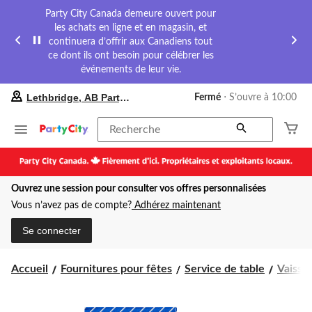
Party City Canada demeure ouvert pour
les achats en ligne et en magasin, et
continuera d’offrir aux Canadiens tout
ce dont ils ont besoin pour célébrer les
événements de leur vie.
votre
Lethbridge, AB Party City
Fermé
⋅ S’ouvre à 10:00
magasin
préféré
est
Recherche
Lethbridge,
AB
Party
City,
Ouvrez une session pour consulter vos offres personnalisées
courament
Fermé,
Vous n’avez pas de compte?
Adhérez maintenant
S’ouvre
à
Se connecter
à
10:00
cliquer
Accueil
Fournitures pour fêtes
Service de table
Vaissel
pour
changer