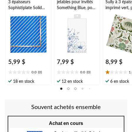
3 épaisseurs
jetables pour invités
Sully à 3 épais
Sophistiplate Solid
Something Blue, pour
imprimé vert, 
Blue, paq. 20
enterrement de vie de
jeune fille, mariage et
fête de fiançailles,
motif floral, blanc et
bleu, paq. 12
5,99 $
7,99 $
8,99 $
0.0
(0)
0.0
(0)
1
0.0
0.0
1.0
étoile(s)
étoile(s)
étoile(s)
18 en stock
12 en stock
6 en stock
sur
sur
sur
5.
5.
5.
1
évaluation
Souvent achetés ensemble
Achat en cours