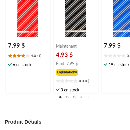
7,99 $
7,99 $
Maintenant
4,93 $
4.0
(1)
0
4.0
0.0
prix
étoile(s)
étoile(s)
Était
7,99 $
6 en stock
19 en stock
était
sur
sur
Liquidation◊
7,99 $
5.
5.
1
0.0
(0)
0.0
évaluation
étoile(s)
3 en stock
sur
5.
Produit Détails