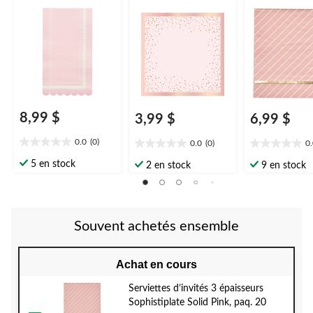
Birthday, rose tendre,
Pink, paq. 20
5 po, paq. 16, 3
épaisseurs, pour
anniversaire
8,99 $
3,99 $
6,99 $
0.0
(0)
0.0
(0)
0
0.0
0.0
0.0
étoile(s)
étoile(s)
étoile(s)
5 en stock
2 en stock
9 en stock
sur
sur
sur
5.
5.
5.
Souvent achetés ensemble
Achat en cours
Serviettes d’invités 3 épaisseurs
Sophistiplate Solid Pink, paq. 20