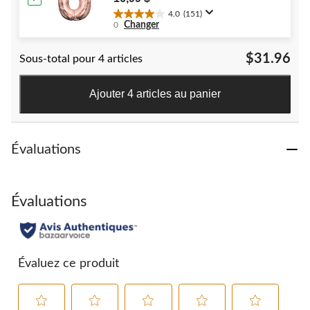
Year's Eve/Anniversary
4.0
(151)
4.0
Changer
0
étoile(s)
sur
$31.96
Sous-total pour 4 articles
5.
151
évaluations
Ajouter 4 articles au panier
Évaluations
Évaluations
Évaluez ce produit