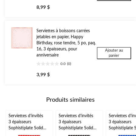
étoile(s)
8,99 $
sur
5.
Serviettes à boissons carrées
jetables en papier, Happy
Birthday, rose tendre, 5 po, paq.
16, 3 épaisseurs, pour
Ajouter au
anniversaire
panier
0.0
(0)
0.0
étoile(s)
3,99 $
sur
5.
Produits similaires
Serviettes d’invités
Serviettes d’invités
Serviettes d’in
3 épaisseurs
3 épaisseurs
3 épaisseurs
Sophistiplate Solid
Sophistiplate Solid
Sophistiplate S
Red, paq. 20
Black, paq. 20
Blue, paq. 20