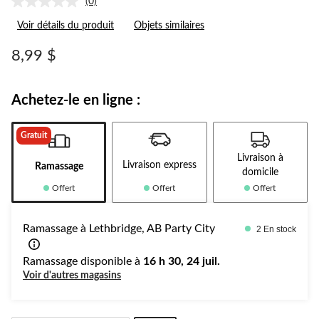
(0)
Aucune
cote
Voir détails du produit
Objets similaires
pour
ce
produit.
8,99 $
Lien
vers
la
même
Achetez-le en ligne :
page.
Gratuit
Livraison à
Livraison express
Ramassage
domicile
Offert
Offert
Offert
Ramassage à Lethbridge, AB Party City
2 En stock
Ramassage disponible à
16 h 30, 24 juil.
Voir d'autres magasins