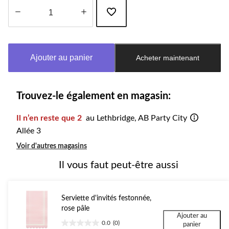
Quantité
mise
à
Ajouter au panier
Acheter maintenant
jour
à
1
Trouvez-le également en magasin:
Il n’en reste que 2
au Lethbridge, AB Party City
Allée 3
Voir d'autres magasins
Il vous faut peut-être aussi
Serviette d'invités festonnée,
rose pâle
Ajouter au
0.0
(0)
panier
0.0