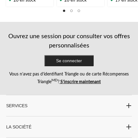
20 en stock
20 en stock
19 en stock
sur
sur
sur
5.
5.
5.
1
1
1
évaluation
évaluation
évaluation
Ouvrez une session pour consulter vos offres
personnalisées
Se connecter
Vous n’avez pas d’identifiant Triangle ou de carte Récompenses
MD
Triangle
?
S’inscrire maintenant
SERVICES
LA SOCIÉTÉ