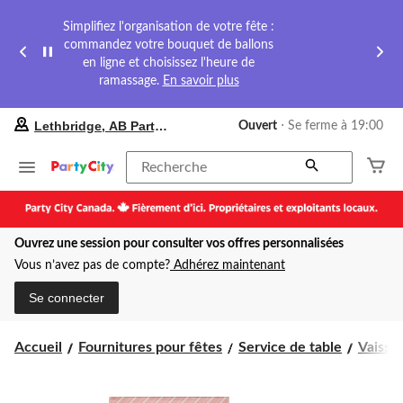
Simplifiez l'organisation de votre fête :
commandez votre bouquet de ballons
en ligne et choisissez l'heure de
ramassage.
En savoir plus
votre
Lethbridge, AB Party City
Ouvert
⋅ Se ferme à 19:00
magasin
préféré
est
Recherche
Lethbridge,
AB
Party
City,
Ouvrez une session pour consulter vos offres personnalisées
courament
Ouvert,
Vous n’avez pas de compte?
Adhérez maintenant
Se
ferme
Se connecter
à
à
19:00
Accueil
Fournitures pour fêtes
Service de table
Vaissel
cliquer
pour
changer