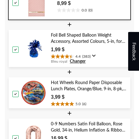
8,99 $
0.0
(0)
0.0
étoile(s)
+
sur
5.
Foil Bell Shaped Balloon Weight
Accessory, Assorted Colours, 5-in, for
Feedback
Birthday/Anniversary/Graduation/New
1,99 $
Year's Eve
4.4
(383)
4.4
Changer
Bleu royal
étoile(s)
sur
+
5.
383
Hot Wheels Round Paper Disposable
évaluations
Lunch Plates, Orange/Blue, 9-in, 8-pk,
for Birthday Party
3,99 $
5.0
(6)
5.0
+
étoile(s)
sur
5.
0-9 Numbers Satin Foil Balloon, Rose
6
Gold, 34-in, Helium Inflation & Ribbon
évaluations
Included for Birthday/Graduation/New
16,99 $