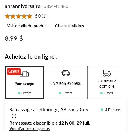
an/anniversaire
#854-4948-0
5.0
(1)
Lire
1
Voir détails du produit
Objets similaires
commentaire.
Lien
vers
8,99 $
la
même
page.
Achetez-le en ligne :
Gratuit
Livraison à
Livraison express
Ramassage
domicile
Offert
Offert
Offert
Ramassage à Lethbridge, AB Party City
4 En stock
Ramassage disponible à
12 h 00, 29 juil.
Voir d'autres magasins