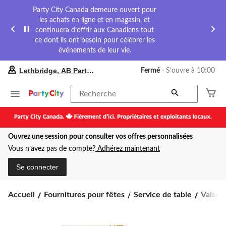
Party City Canada demeure ouvert pour
les achats en ligne et en magasin, et
continuera d’offrir aux Canadiens tout
ce dont ils ont besoin pour célébrer les
événements de leur vie.
votre
Lethbridge, AB Party City
Fermé
⋅ S’ouvre à 10:00
magasin
préféré
est
Recherche
Lethbridge,
AB
Party
City,
Ouvrez une session pour consulter vos offres personnalisées
courament
Fermé,
Vous n’avez pas de compte?
Adhérez maintenant
S’ouvre
à
Se connecter
à
10:00
cliquer
Accueil
Fournitures pour fêtes
Service de table
Vaissel
pour
changer