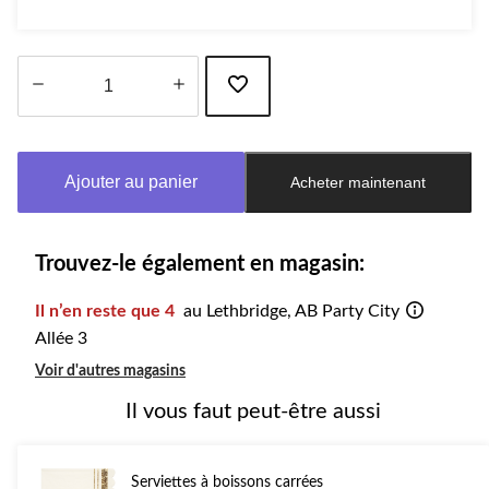
Quantité
mise
à
Ajouter au panier
Acheter maintenant
jour
à
1
Trouvez-le également en magasin:
Il n’en reste que 4
au Lethbridge, AB Party City
Allée 3
Voir d'autres magasins
Il vous faut peut-être aussi
Serviettes à boissons carrées