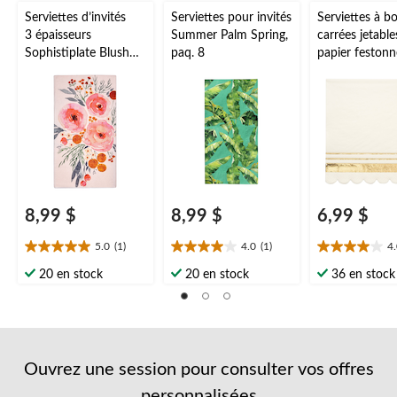
de
de
de
de
de
Serviettes d’invités
Serviettes pour invités
Serviettes à b
soumission.
soumission.
soumission.
soumission.
soumission.
3 épaisseurs
Summer Palm Spring,
carrées jetable
Sophistiplate Blush
paq. 8
papier festonn
Bouquet, paq. 20
Sophistiplate,
blanc/or, 5 po,
20, 2 épaisseu
mariage/fiança
oël/veille du j
l'An
8,99 $
8,99 $
6,99 $
5.0
(1)
4.0
(1)
4
5.0
4.0
4.0
étoile(s)
étoile(s)
étoile(s)
20 en stock
20 en stock
36 en stock
sur
sur
sur
5.
5.
5.
1
1
1
évaluation
évaluation
évaluation
Ouvrez une session pour consulter vos offres
personnalisées