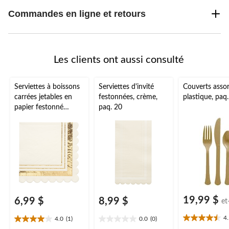
Commandes en ligne et retours
Les clients ont aussi consulté
Serviettes à boissons
Serviettes d'invité
Couverts assor
carrées jetables en
festonnées, crème,
plastique, paq
papier festonné
paq. 20
Sophistiplate,
blanc/or, 5 po, paq.
20, 2 épaisseurs, pour
mariage/fiançailles/N
oël/veille du jour de
l'An
19,99 $
6,99 $
8,99 $
et
4
4.0
(1)
0.0
(0)
4.5
4.0
0.0