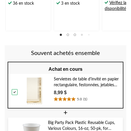
étoile(s)
étoile(s)
étoile(s)
Vérifiez la
36 en stock
3 en stock
sur
sur
sur
disponibilité
5.
5.
5.
19
1
évaluations
évaluation
Souvent achetés ensemble
Achat en cours
Serviettes de table d'invité en papier
rectangulaire, festonnées, jetables
Sophistiplate, blanc/doré, 8 po, paq.
8,99 $
20, 2 épaisseurs, pour Noël/Nouvel
5.0
(1)
5.0
an/anniversaire
étoile(s)
+
sur
5.
Big Party Pack Plastic Reusable Cups,
1
Various Colours, 16-oz, 50-pk, for
évaluation