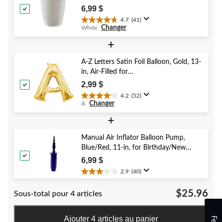
Christmas/Thanksgiving/New Year's
6,99 $
Eve/Birthday Party
4.7
(41)
4.7
Changer
White
étoile(s)
sur
+
5.
41
A-Z Letters Satin Foil Balloon, Gold, 13-
évaluations
in, Air-Filled for
Birthday/Graduation/Baby
2,99 $
Shower/Wedding
4.2
(52)
4.2
Changer
A
étoile(s)
sur
+
5.
52
Manual Air Inflator Balloon Pump,
évaluations
Blue/Red, 11-in, for Birthday/New
Year's Eve/Graduation/Baby
6,99 $
Shower/Wedding/Halloween
2.9
(40)
2.9
étoile(s)
$25.96
Sous-total pour 4 articles
sur
5.
40
Ajouter 4 articles au panier