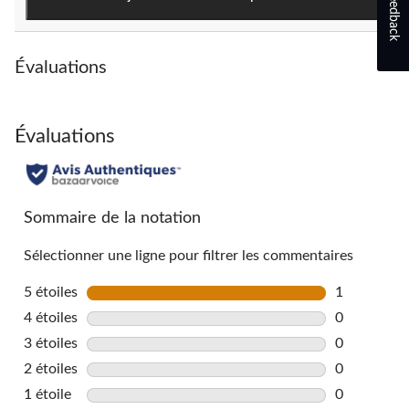
Feedback
évaluations
Évaluations
Évaluations
Sommaire de la notation
Sélectionner une ligne pour filtrer les commentaires
5 étoiles
étoiles
1
1 commentai
4 étoiles
étoiles
0
0 commentai
3 étoiles
étoiles
0
0 commentai
2 étoiles
étoiles
0
0 commentai
1 étoile
étoiles
0