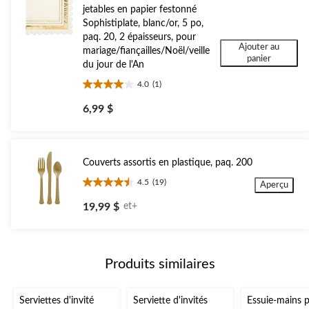
jetables en papier festonné
Sophistiplate, blanc/or, 5 po,
paq. 20, 2 épaisseurs, pour
Ajouter au
mariage/fiançailles/Noël/veille
panier
du jour de l'An
4.0
(1)
4.0
étoile(s)
6,99 $
sur
5.
1
évaluation
Couverts assortis en plastique, paq. 200
4.5
(19)
Aperçu
4.5
étoile(s)
19,99 $
et+
sur
5.
19
évaluations
Produits similaires
Serviettes d'invité
Serviette d'invités
Essuie-mains 