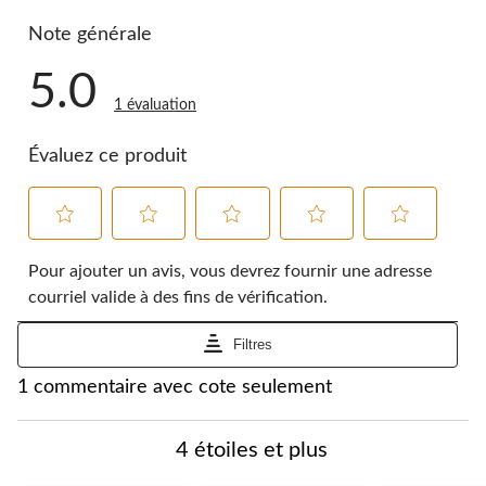
0 commentai
Note générale
5.0
1 évaluation
Évaluez ce produit
Sélectionnez
Sélectionnez
Sélectionnez
Sélectionnez
Sélectionnez
pour
pour
pour
pour
pour
Pour ajouter un avis, vous devrez fournir une adresse
évaluer
évaluer
évaluer
évaluer
évaluer
courriel valide à des fins de vérification.
l'article
l'article
l'article
l'article
l'article
à
à
à
à
à
Filtres
1
2
3
4
5
étoile.
étoiles.
étoiles.
étoiles.
étoiles.
1
1 commentaire avec cote seulement
Cette
Cette
Cette
Cette
Cette
à
action
action
action
action
action
0
ouvrira
ouvrira
ouvrira
ouvrira
ouvrira
à
4 étoiles et plus
le
le
le
le
le
1
formulaire
formulaire
formulaire
formulaire
formulaire
commentaire.