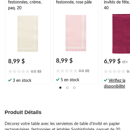
festonnées, crème,
festonnée, rose pâle
invités de fête
paq. 20
40
8,99 $
8,99 $
6,99 $
et+
0.0
(0)
0.0
(0)
0
0.0
0.0
0.0
étoile(s)
étoile(s)
étoile(s)
5 en stock
3 en stock
Vérifiez la
sur
sur
sur
disponibilité
5.
5.
5.
Produit Détails
Décorez votre table avec les serviettes de table d'invité en papier
rectangulaires, festonnées et jetables Sophistiplate, paquet de 20.