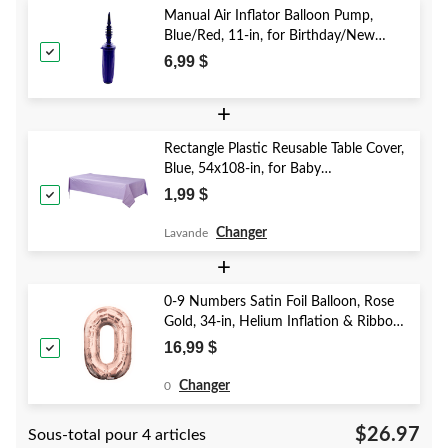
Manual Air Inflator Balloon Pump,
Blue/Red, 11-in, for Birthday/New
Year's Eve/Graduation/Baby
6,99 $
Shower/Wedding/Halloween
+
Rectangle Plastic Reusable Table Cover,
Blue, 54x108-in, for Baby
Shower/Hanukkah/Birthday Party
1,99 $
Changer
Lavande
+
0-9 Numbers Satin Foil Balloon, Rose
Gold, 34-in, Helium Inflation & Ribbon
Included for Birthday/Graduation/New
16,99 $
Year's Eve/Anniversary
Changer
0
$26.97
Sous-total pour 4 articles