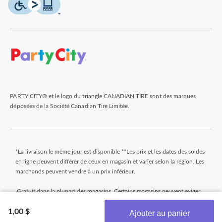
PARTY CITY® et le logo du triangle CANADIAN TIRE sont des marques
déposées de la Société Canadian Tire Limitée.
*La livraison le même jour est disponible **Les prix et les dates des soldes
en ligne peuvent différer de ceux en magasin et varier selon la région. Les
marchands peuvent vendre à un prix inférieur.
Gratuit dans la plupart des magasins. Certains magasins peuvent exiger
un montant minimum minimal pour commander (avant taxes). Les
1,00 $
commandes qui n'atteignent pas ce montant seront assujetties à un petit
Ajouter au panier
montant. Les commandes sont généralement prêtes dans les 24 heures.