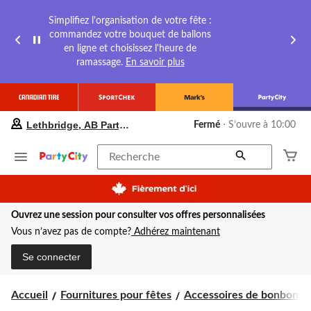
Simplifiez l'organisation de votre fête :
commandez votre bouquet de ballons
en ligne et choisissez l'heure de
ramassage.
En savoir plus
votre
Lethbridge, AB Party City
Fermé
⋅ S’ouvre à 10:00
magasin
préféré
est
Recherche
Lethbridge,
AB
Party
City,
Ouvrez une session pour consulter vos offres personnalisées
courament
Fermé,
Vous n’avez pas de compte?
Adhérez maintenant
S’ouvre
à
Se connecter
à
10:00
cliquer
Accueil
Fournitures pour fêtes
Accessoires de bonbons
pour