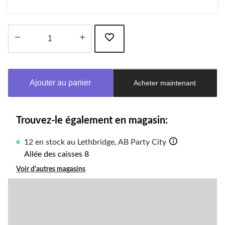
Quantité
mise
à
Ajouter au panier
Acheter maintenant
jour
à
1
Trouvez-le également en magasin:
12 en stock au Lethbridge, AB Party City
Allée des caisses 8
Voir d'autres magasins