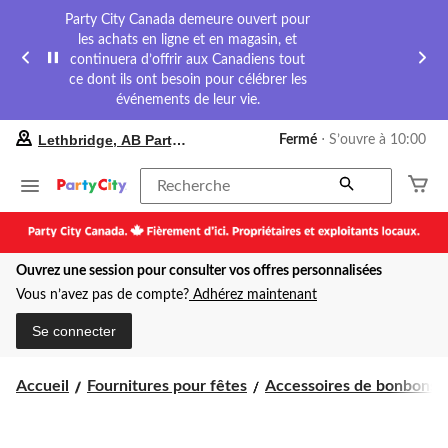
Party City Canada demeure ouvert pour
les achats en ligne et en magasin, et
continuera d’offrir aux Canadiens tout
ce dont ils ont besoin pour célébrer les
événements de leur vie.
votre
Lethbridge, AB Party City
Fermé
⋅ S’ouvre à 10:00
magasin
préféré
est
Recherche
Lethbridge,
AB
Party
City,
Ouvrez une session pour consulter vos offres personnalisées
courament
Fermé,
Vous n’avez pas de compte?
Adhérez maintenant
S’ouvre
à
Se connecter
à
10:00
cliquer
Accueil
Fournitures pour fêtes
Accessoires de bonbons
pour
changer