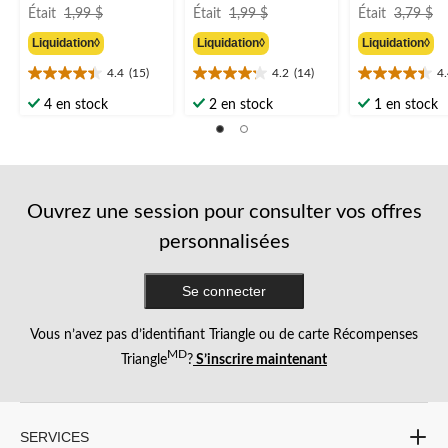
prix
prix
pr
Était
1,99 $
Était
1,99 $
Était
3,79 $
était
était
ét
Liquidation◊
Liquidation◊
Liquidation◊
1,99 $
1,99 $
3
4.4
(15)
4.2
(14)
4
4.4
4.2
4.4
étoile(s)
étoile(s)
étoile(s)
4 en stock
2 en stock
1 en stock
sur
sur
sur
5.
5.
5.
15
14
16
évaluations
évaluations
évaluations
Ouvrez une session pour consulter vos offres
personnalisées
Se connecter
Vous n’avez pas d’identifiant Triangle ou de carte Récompenses
MD
Triangle
?
S’inscrire maintenant
SERVICES