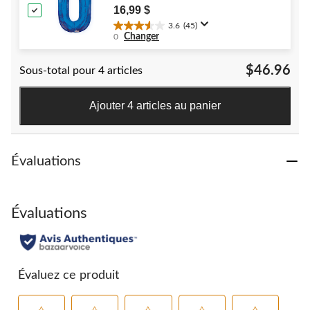
Included for Birthday/Graduation/New
16,99 $
Year's Eve/Anniversary
3.6
(45)
3.6
Changer
0
étoile(s)
sur
$46.96
Sous-total pour 4 articles
5.
45
évaluations
Ajouter 4 articles au panier
Évaluations
Évaluations
Évaluez ce produit