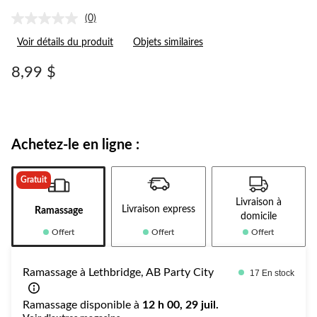
(0)
Aucune
cote
Voir détails du produit
Objets similaires
pour
ce
produit.
8,99 $
Lien
vers
la
même
page.
Achetez-le en ligne :
Gratuit
Livraison à
Livraison express
Ramassage
domicile
Offert
Offert
Offert
Ramassage à Lethbridge, AB Party City
17 En stock
Ramassage disponible à
12 h 00, 29 juil.