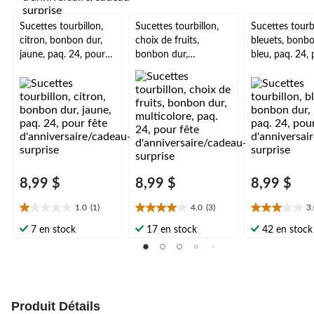
Sucettes tourbillon,
Sucettes tourbillon,
Sucettes tourbi
citron, bonbon dur,
choix de fruits,
bleuets, bonbo
jaune, paq. 24, pour
bonbon dur,
bleu, paq. 24,
fête
multicolore, paq. 24,
fête
d'anniversaire/cadeau
pour fête
d'anniversaire
-surprise
d'anniversaire/cadeau
-surprise
-surprise
8,99 $
8,99 $
8,99 $
1.0
(1)
4.0
(3)
3
1.0
4.0
3.0
étoile(s)
étoile(s)
étoile(s)
7 en stock
17 en stock
42 en stock
sur
sur
sur
5.
5.
5.
1
3
1
évaluation
évaluations
évaluation
Produit Détails