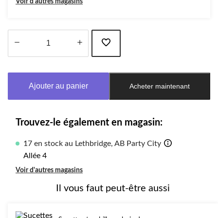
Voir d'autres magasins
Quantité
mise
à
Ajouter au panier
Acheter maintenant
jour
à
1
Trouvez-le également en magasin:
17 en stock au Lethbridge, AB Party City
Allée 4
Voir d'autres magasins
Il vous faut peut-être aussi