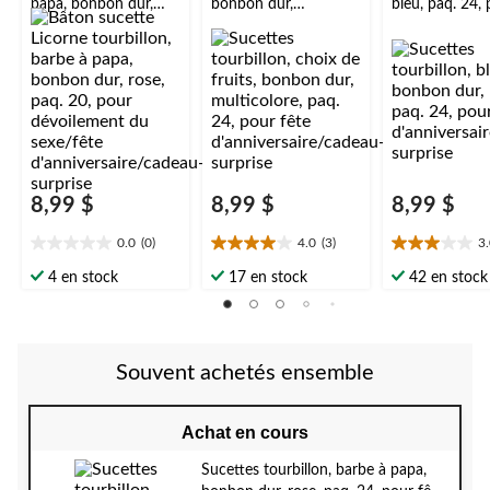
papa, bonbon dur,
bonbon dur,
bleu, paq. 24,
rose, paq. 20, pour
multicolore, paq. 24,
fête
dévoilement du
pour fête
d'anniversaire
sexe/fête
d'anniversaire/cadeau
-surprise
d'anniversaire/cadeau
-surprise
-surprise
8,99 $
8,99 $
8,99 $
0.0
(0)
4.0
(3)
3
0.0
4.0
3.0
étoile(s)
étoile(s)
étoile(s)
4 en stock
17 en stock
42 en stock
sur
sur
sur
5.
5.
5.
3
1
évaluations
évaluation
Souvent achetés ensemble
Achat en cours
Sucettes tourbillon, barbe à papa,