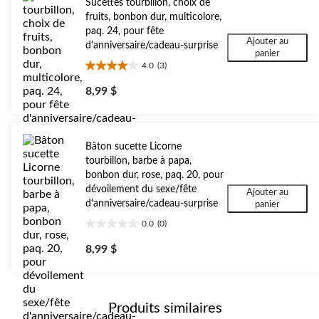
Sucettes tourbillon, choix de
fruits, bonbon dur, multicolore,
paq. 24, pour fête
Ajouter au
d'anniversaire/cadeau-surprise
panier
4.0
(3)
4.0
étoile(s)
8,99 $
sur
5.
3
évaluations
Bâton sucette Licorne
tourbillon, barbe à papa,
bonbon dur, rose, paq. 20, pour
dévoilement du sexe/fête
Ajouter au
d'anniversaire/cadeau-surprise
panier
0.0
(0)
0.0
étoile(s)
8,99 $
sur
5.
Produits similaires