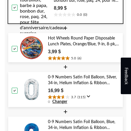
bonbon dur, rose, paq. 24, pour fête
d'anniversaire/cadeau-surprise
8,99 $
0.0
(0)
0.0
étoile(s)
+
sur
5.
Hot Wheels Round Paper Disposable
Lunch Plates, Orange/Blue, 9-in, 8-pk,
for Birthday Party
3,99 $
5.0
(6)
5.0
+
étoile(s)
Feedback
sur
5.
0-9 Numbers Satin Foil Balloon, Silver,
6
34-in, Helium Inflation & Ribbon
évaluations
Included for Birthday/Graduation/New
16,99 $
Year's Eve/Anniversary
3.7
(115)
3.7
Changer
0
étoile(s)
sur
+
5.
115
0-9 Numbers Satin Foil Balloon, Blue,
évaluations
34-in, Helium Inflation & Ribbon