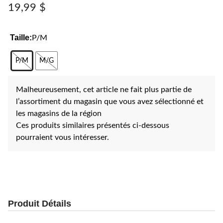
vers
19,99 $
la
même
page.
Taille:
P/M
P/M
M/G
Malheureusement, cet article ne fait plus partie de
l’assortiment du magasin que vous avez sélectionné et
les magasins de la région
Ces produits similaires présentés ci-dessous
pourraient vous intéresser.
Produit Détails