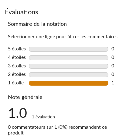
Évaluations
Sommaire de la notation
Sélectionner une ligne pour filtrer les commentaires
5 étoiles
étoiles
0
0 commentai
4 étoiles
étoiles
0
0 commentai
3 étoiles
étoiles
0
0 commentai
2 étoiles
étoiles
0
0 commentai
1 étoile
étoiles
1
1 commentai
Note générale
1.0
1 évaluation
0 commentateurs sur 1 (0%) recommandent ce
produit