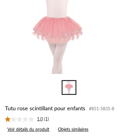
Tutu rose scintillant pour enfants
#851-5835-8
1.0
(1)
Lire
1
Voir détails du produit
Objets similaires
commentaire.
Lien