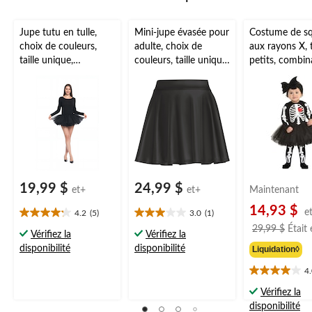
Jupe tutu en tulle,
Mini-jupe évasée pour
Costume de sq
choix de couleurs,
adulte, choix de
aux rayons X, 
taille unique,
couleurs, taille unique,
petits, combin
accessoire de
accessoire de
noir/blanc ave
costume à porter
costume à porter
tutu, tailles va
pour l'Halloween
pour l'Halloween
19,99 $
24,99 $
et+
et+
Maintenant
14,93 $
e
4.2
(5)
3.0
(1)
4.2
3.0
29,99 $
Était
étoile(s)
étoile(s)
Vérifiez la
Vérifiez la
sur
sur
disponibilité
disponibilité
Liquidation◊
5.
5.
5
1
4
4.0
évaluations
évaluation
étoile(s)
Vérifiez la
sur
disponibilité