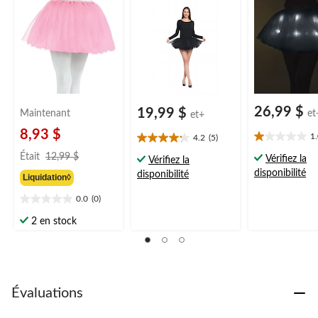
costume à porter
pour l'Halloween
26,99 $
19,99 $
Maintenant
et
et+
8,93 $
1
4.2
(5)
1.0
4.2
prix
étoile(s)
étoile(s)
Était
12,99 $
Vérifiez la
Vérifiez la
était
sur
sur
disponibilité
disponibilité
Liquidation◊
12,99 $
5.
5.
1
5
0.0
(0)
0.0
évaluation
évaluations
étoile(s)
2 en stock
sur
5.
Évaluations