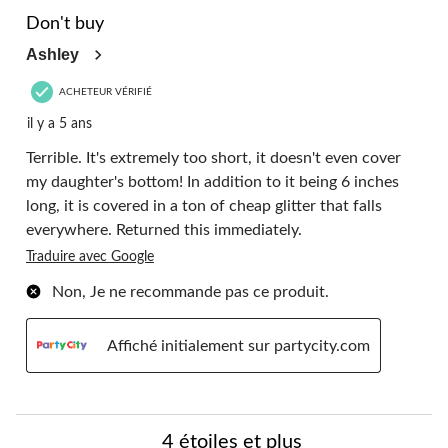
1 étoile(s) sur 5.
commentaire.
Don't buy
Ashley
ACHETEUR VÉRIFIÉ
il y a 5 ans
Terrible. It's extremely too short, it doesn't even cover
my daughter's bottom! In addition to it being 6 inches
long, it is covered in a ton of cheap glitter that falls
everywhere. Returned this immediately.
Traduire avec Google
Non, Je ne recommande pas ce produit.
Affiché initialement sur partycity.com
4 étoiles et plus