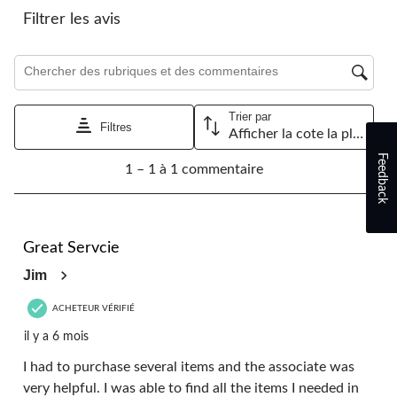
le
le
le
le
le
Filtrer les avis
formulaire
formulaire
formulaire
formulaire
formulaire
de
de
de
de
de
Zone de recherche de sujet et d'avis
soumission.
soumission.
soumission.
soumission.
soumission.
Trier par
Filtres
Afficher la cote la plus élevée à la plus faible
1
Feedback
1 – 1 à 1 commentaire
à
1
à
1
5 étoile(s) sur 5.
commentaire.
Great Servcie
Jim
ACHETEUR VÉRIFIÉ
il y a 6 mois
I had to purchase several items and the associate was
very helpful. I was able to find all the items I needed in