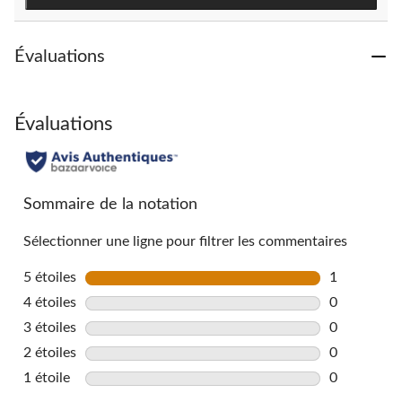
Évaluations
Évaluations
Sommaire de la notation
Sélectionner une ligne pour filtrer les commentaires
5 étoiles
étoiles
1
1 commentai
4 étoiles
étoiles
0
0 commentai
3 étoiles
étoiles
0
0 commentai
2 étoiles
étoiles
0
0 commentai
1 étoile
étoiles
0
0 commentai