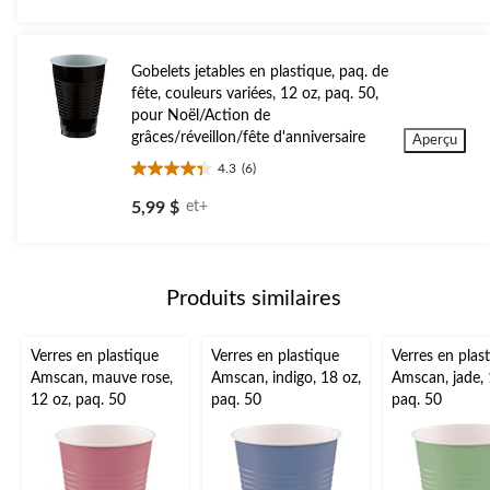
5.
Gobelets jetables en plastique, paq. de
fête, couleurs variées, 12 oz, paq. 50,
pour Noël/Action de
grâces/réveillon/fête d'anniversaire
Aperçu
4.3
(6)
4.3
étoile(s)
5,99 $
et+
sur
5.
6
évaluations
Produits similaires
Verres en plastique
Verres en plastique
Verres en plas
Amscan, mauve rose,
Amscan, indigo, 18 oz,
Amscan, jade, 
12 oz, paq. 50
paq. 50
paq. 50