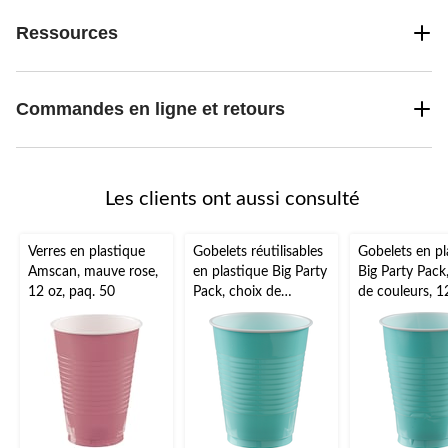
Ressources
Commandes en ligne et retours
Les clients ont aussi consulté
Verres en plastique
Gobelets réutilisables
Gobelets en pl
Amscan, mauve rose,
en plastique Big Party
Big Party Pack
12 oz, paq. 50
Pack, choix de
de couleurs, 1
couleurs, 16 oz, paq.
paq. 50, pour 
50, pour Noël, Action
l'Action de grâ
de grâce, jour de l'An
jour de l'An et 
et anniversaires
anniversaires