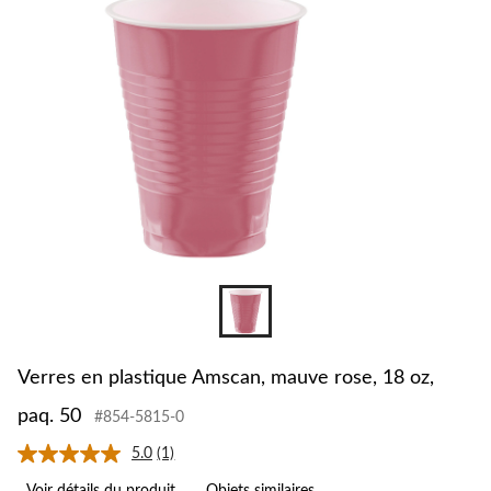
Verres en plastique Amscan, mauve rose, 18 oz,
paq. 50
#854-5815-0
5.0
(1)
Lire
1