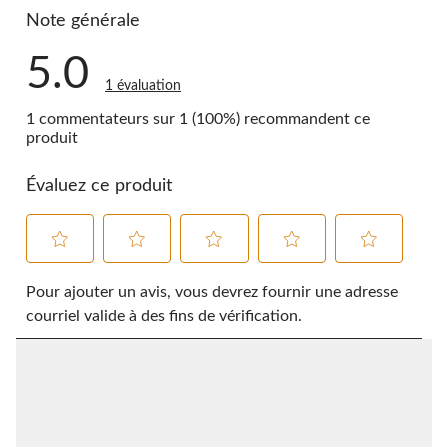
Note générale
5.0
1 évaluation
1 commentateurs sur 1 (100%) recommandent ce
produit
Évaluez ce produit
Sélectionnez
Sélectionnez
Sélectionnez
Sélectionnez
Sélectionnez
pour
pour
pour
pour
pour
Pour ajouter un avis, vous devrez fournir une adresse
évaluer
évaluer
évaluer
évaluer
évaluer
courriel valide à des fins de vérification.
l'article
l'article
l'article
l'article
l'article
à
à
à
à
à
1
2
3
4
5
étoile.
étoiles.
étoiles.
étoiles.
étoiles.
Cette
Cette
Cette
Cette
Cette
action
action
action
action
action
ouvrira
ouvrira
ouvrira
ouvrira
ouvrira