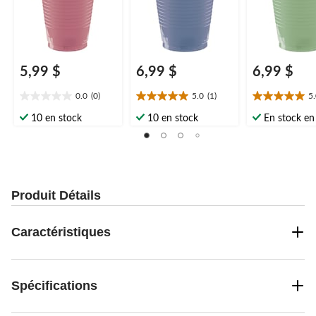
5,99 $
6,99 $
6,99 $
0.0
(0)
5.0
(1)
5
0.0
5.0
5.0
étoile(s)
étoile(s)
étoile(s)
10 en stock
10 en stock
En stock en 
sur
sur
sur
5.
5.
5.
1
1
évaluation
évaluation
Produit Détails
Caractéristiques
Spécifications