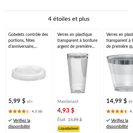
4 étoiles et plus
Gobelets contrôle des
Verres en plastique
Verres en plas
portions, fêtes
transparent à bordure
transparent à 
d'anniversaire,
argent de première
de première qu
anniversaires, plus,
qualité, paq. 16
paq. 24
transparent, 1 1/2 oz,
paq. 200
5,99 $
14,99 $
et+
Maintenant
et
4,93 $
4.3
(6)
4
4.3
4.5
prix
étoile(s)
étoile(s)
Était
14,99 $
Vérifiez la
Vérifiez la
était
sur
sur
disponibilité
disponibilité
Liquidation◊
14,99 $
5.
5.