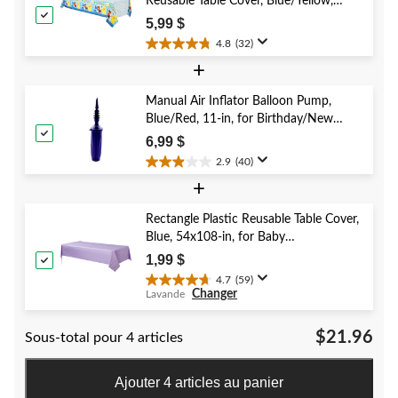
Reusable Table Cover, Blue/Yellow,
évaluation
54x96-in, for Birthday Party
5,99 $
4.8
(32)
4.8
+
étoile(s)
sur
5.
Manual Air Inflator Balloon Pump,
32
Blue/Red, 11-in, for Birthday/New
évaluations
Year's Eve/Graduation/Baby
6,99 $
Shower/Wedding/Halloween
2.9
(40)
2.9
+
étoile(s)
sur
5.
Rectangle Plastic Reusable Table Cover,
40
Blue, 54x108-in, for Baby
évaluations
Shower/Hanukkah/Birthday Party
1,99 $
4.7
(59)
4.7
Changer
Lavande
étoile(s)
sur
$21.96
Sous-total pour 4 articles
5.
59
évaluations
Ajouter 4 articles au panier