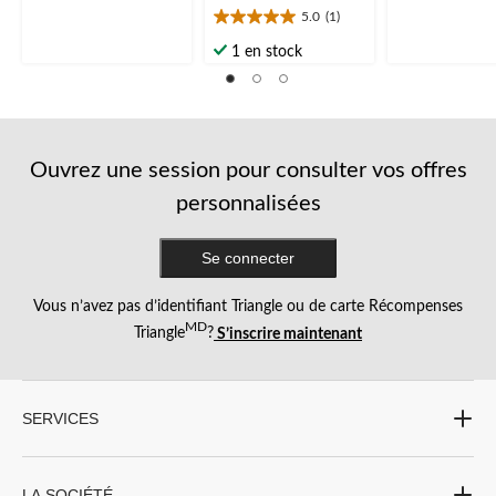
6
6
5.0
(1)
5.0
évaluations
évaluations
étoile(s)
1 en stock
sur
5.
1
évaluation
Ouvrez une session pour consulter vos offres
personnalisées
Se connecter
Vous n’avez pas d’identifiant Triangle ou de carte Récompenses
MD
Triangle
?
S’inscrire maintenant
SERVICES
LA SOCIÉTÉ