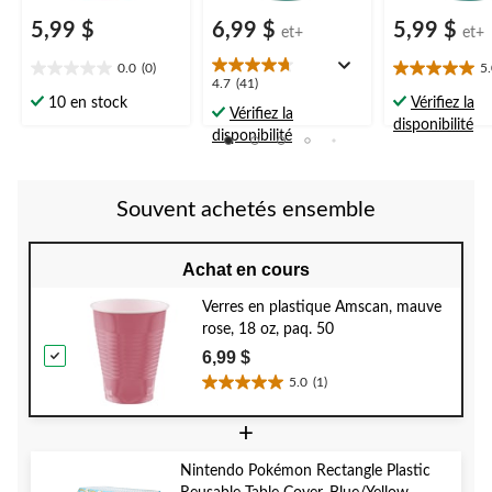
5,99 $
6,99 $
5,99 $
et+
et+
0.0
(0)
5
0.0
5.0
4.7
4.7
(41)
étoile(s)
étoile(s)
10 en stock
Vérifiez la
étoile(s)
Vérifiez la
sur
sur
disponibilité
sur
disponibilité
5.
5.
5.
5
41
évaluations
évaluations
Souvent achetés ensemble
Achat en cours
Verres en plastique Amscan, mauve
rose, 18 oz, paq. 50
6,99 $
5.0
(1)
5.0
étoile(s)
+
sur
5.
Nintendo Pokémon Rectangle Plastic
1