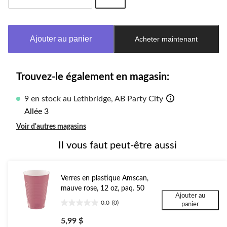
Quantité
mise
à
Ajouter au panier
Acheter maintenant
jour
à
1
Trouvez-le également en magasin:
9 en stock au Lethbridge, AB Party City
Allée 3
Voir d'autres magasins
Il vous faut peut-être aussi
Verres en plastique Amscan,
mauve rose, 12 oz, paq. 50
Ajouter au
0.0
(0)
panier
0.0
étoile(s)
5,99 $
sur