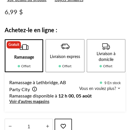
Voir détails du produit
Objets similaires
commentaire.
Lien
vers
6,99 $
la
même
page.
Achetez-le en ligne :
Gratuit
Livraison à
Livraison express
Ramassage
domicile
Offert
Offert
Offert
Ramassage à Lethbridge, AB
9 En stock
Vous en voulez plus?
Party City
Ramassage disponible à
12 h 00, 05 août
Voir d'autres magasins