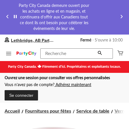
Party City Canada demeure ouvert pour
les achats en ligne et en magasin, et
continuera d’offrir aux Canadiens tout
ce dont ils ont besoin pour célébrer les
événements de leur vie.
votre
Lethbridge, AB Party City
Fermé
⋅ S’ouvre à 10:00
magasin
préféré
est
Recherche
Lethbridge,
AB
Party
City,
Ouvrez une session pour consulter vos offres personnalisées
courament
Fermé,
Vous n’avez pas de compte?
Adhérez maintenant
S’ouvre
à
Se connecter
à
10:00
cliquer
Accueil
Fournitures pour fêtes
Service de table
Verres
pour
changer