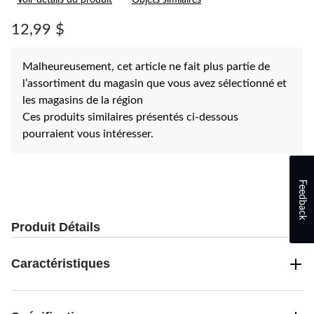
Voir détails du produit
Objets similaires
pour
ce
produit.
12,99 $
Lien
vers
la
Malheureusement, cet article ne fait plus partie de
même
page.
l’assortiment du magasin que vous avez sélectionné et
les magasins de la région
Ces produits similaires présentés ci-dessous
pourraient vous intéresser.
Feedback
Produit Détails
Caractéristiques