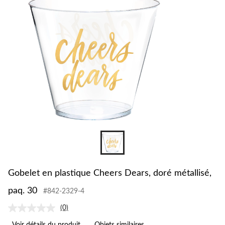
Gobelet en plastique Cheers Dears, doré métallisé,
paq. 30
#842-2329-4
(0)
Aucune
cote