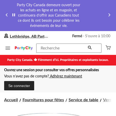
Party City Canada demeure ouvert pour
les achats en ligne et en magasin, et
continuera d’offrir aux Canadiens tout
ce dont ils ont besoin pour célébrer les
événements de leur vie.
votre
Lethbridge, AB Party City
Fermé
⋅ S’ouvre à 10:00
magasin
préféré
est
Recherche
Lethbridge,
AB
Party
City,
Ouvrez une session pour consulter vos offres personnalisées
courament
Fermé,
Vous n’avez pas de compte?
Adhérez maintenant
S’ouvre
à
Se connecter
à
10:00
cliquer
Accueil
Fournitures pour fêtes
Service de table
Verres
pour
changer