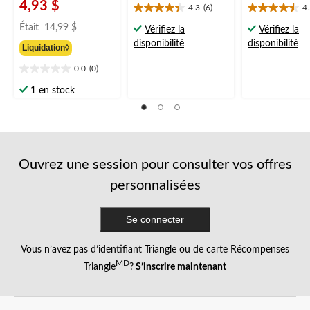
4,93 $
4.3
(6)
4
4.3
4.5
prix
étoile(s)
étoile(s)
Était
14,99 $
Vérifiez la
Vérifiez la
était
sur
sur
disponibilité
disponibilité
Liquidation◊
14,99 $
5.
5.
6
6
0.0
(0)
0.0
évaluations
évaluations
étoile(s)
1 en stock
sur
5.
Ouvrez une session pour consulter vos offres
personnalisées
Se connecter
Vous n’avez pas d’identifiant Triangle ou de carte Récompenses
MD
Triangle
?
S’inscrire maintenant