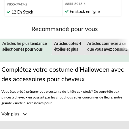
étoile(s)
étoile(s)
#855-8913-6
#855-7947-2
sur
sur
En stock en ligne
12 En Stock
5.
5.
Recommandé pour vous
Articles les plus tendance
Articles cotés 4
Articles connexes à ce
sélectionnés pour vous
étoiles et plus
que vous avez consulté
Complétez votre costume d’Halloween avec
des accessoires pour cheveux
Vous êtes prêt à préparer votre costume de la tête aux pieds? De serre-tête aux
pinces à cheveux en passant par les chouchous et les couronnes de fleurs, notre
grande variété d’accessoires pour...
Voir plus
Vous voulez vous sentir comme une reine? Pas de problème! Choisissez parmi des
pinces à cheveux en plumes, des couronnes de fleurs, des serre-tête or scintillants
et plus encore. Vous êtes plutôt sombre et mystérieuse? De la pince à cheveux en