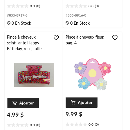
0.0
(0)
0.0
(0)
0.0
0.0
étoile(s)
étoile(s)
#855-8917-8
#855-8916-0
sur
sur
0 En Stock
0 En Stock
5.
5.
Pince à cheveux
Pince à cheveux fleur,
scintillante Happy
paq. 4
Birthday, rose, taille
unique, accessoire à
porter pour
anniversaire
Ajouter
Ajouter
9,99 $
4,99 $
0.0
(0)
0.0
(0)
0.0
0.0