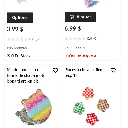
Ajouter
Options
6,99 $
3,99 $
0.0
(0)
0.0
(0)
0.0
0.0
étoile(s)
étoile(s)
#854-3688-4
#854-5393-2
sur
sur
Il n’en reste que 6
0 En Stock
5.
5.
Miroir compact en
Pinces à cheveux fleur,
forme de chat à motif
paq. 12
léopard arc-en-ciel