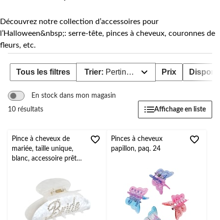
Découvrez notre collection d’accessoires pour
l’Halloween&nbsp;: serre-tête, pinces à cheveux, couronnes de
fleurs, etc.
Tous les filtres
Trier:
Pertinence
Prix
Disponib
En stock dans mon magasin
Affichage en liste
10 résultats
Pince à cheveux de
Pinces à cheveux
mariée, taille unique,
papillon, paq. 24
blanc, accessoire prêt-
à-porter pour mariage