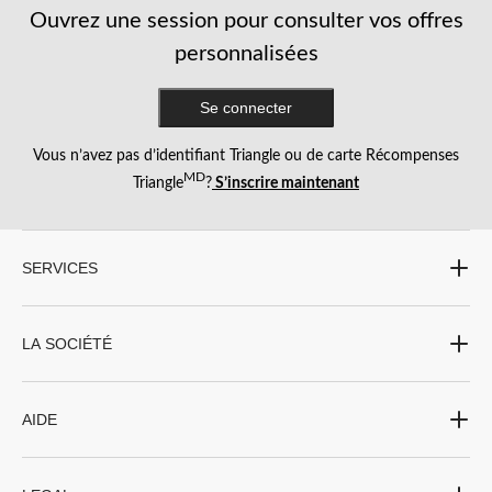
rose noire à un serre-tête en dentelle noire, compléter son look avec des accessoires
Ouvrez une session pour consulter vos offres
audacieux n’a jamais été aussi facile.
personnalisées
Vous avez un personnage bien précis en tête? Que vous optiez pour des rallonges
de cheveux violettes et vertes dignes des sorcières ou pour un chouchou sur le
Se connecter
thème de la Reine des neiges, nous avons tous les accessoires pour cheveux
d’Halloween dont vous avez besoin pour faire sensation. N’oubliez pas notre fixatif
Vous n’avez pas d’identifiant Triangle ou de carte Récompenses
coloré pour ajouter une touche originale à votre costume.
MD
Triangle
?
S’inscrire maintenant
SERVICES
LA SOCIÉTÉ
AIDE