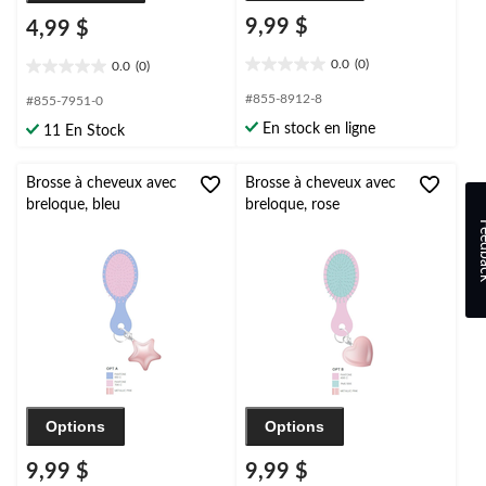
9,99 $
4,99 $
0.0
(0)
0.0
(0)
0.0
0.0
étoile(s)
étoile(s)
#855-8912-8
#855-7951-0
sur
sur
En stock en ligne
11 En Stock
5.
5.
Brosse à cheveux avec
Brosse à cheveux avec
breloque, bleu
breloque, rose
Feed
Options
Options
9,99 $
9,99 $