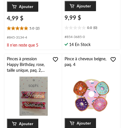
Ajouter
Ajouter
9,99 $
4,99 $
0.0
(0)
5.0
(2)
0.0
5.0
étoile(s)
étoile(s)
#854-3685-0
#845-3134-4
sur
sur
14 En Stock
Il n’en reste que 5
5.
5.
2
évaluations
Pinces à pression
Pince à cheveux beigne,
Happy Birthday, rose,
paq. 4
taille unique, paq. 2,
accessoires pour
cheveux à porter pour
anniversaire
Ajouter
Ajouter