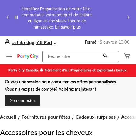
Simplifiez l'organisation de votre fête :
commandez votre bouquet de ballons
en ligne et choisissez l'heure de
ramassage.
En savoir plus
votre
Lethbridge, AB Party City
Fermé
⋅ S’ouvre à 10:00
magasin
préféré
est
Recherche
Lethbridge,
AB
Party
City,
Ouvrez une session pour consulter vos offres personnalisées
courament
Fermé,
Vous n’avez pas de compte?
Adhérez maintenant
S’ouvre
à
Se connecter
à
10:00
cliquer
Access
Accueil
Fournitures pour fêtes
Cadeaux-surprises
Access
pour
pour
changer
les
Accessoires pour les cheveux
cheveu