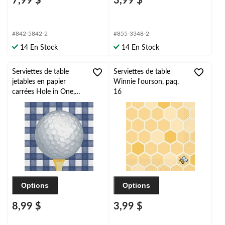
7,99 $
3,99 $
#842-5842-2
#855-3348-2
14 En Stock
14 En Stock
Serviettes de table
Serviettes de table
jetables en papier
Winnie l'ourson, paq.
carrées Hole in One,
16
bleu/blanc, 6,5 po, paq.
40, pour fête
d'anniversaire/sportive
Options
Options
8,99 $
3,99 $