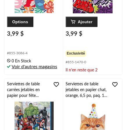
Options
Ajouter
3,99 $
3,99 $
#855-3086-4
Exclusivité
0 En Stock
#855-1470-0
Voir d'autres magasins
Il n’en reste que 2
Serviettes de table
Serviettes de table
carrées jetables en
jetables en papier chat,
papier pour fête
orange, 6,5 po, paq. 16,
d'anniversaire Marvel
2 épaisseurs, pour fête
Avengers Powers Unite,
d'anniversaire
multicolore, 6,5 po,
paq. 16, 2 épaisseurs