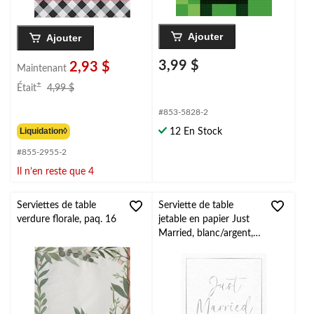
Ajouter
Ajouter
3,99 $
2,93 $
Maintenant
prix
±
Était
4,99 $
était
4,99 $
#853-5828-2
Liquidation◊
12 En Stock
#855-2955-2
Il n’en reste que 4
Serviettes de table
Serviette de table
verdure florale, paq. 16
jetable en papier Just
Married, blanc/argent,
7 po, paq. 20, pour
mariage