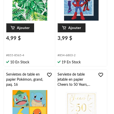
Ajouter
Ajouter
4,99 $
3,99 $
#855-8565-4
#854-6803-2
10 En Stock
19 En Stock
Serviettes de table en
Serviette de table
papier Pokémon, grand,
jetable en papier
paq. 16
Cheers to 50 Years,
blanc/doré, 7 po, paq.
20, pour
anniversaire/célébratio
n