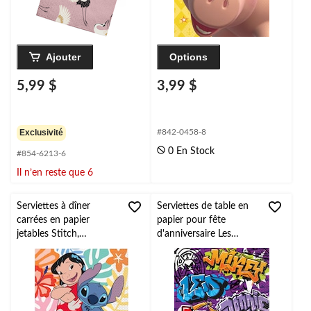
Ajouter
Options
5,99 $
3,99 $
Exclusivité
#842-0458-8
0 En Stock
#854-6213-6
Il n’en reste que 6
Serviettes à dîner
Serviettes de table en
carrées en papier
papier pour fête
jetables Stitch,
d'anniversaire Les
multicolore, 6,5 po,
Tortues Ninja,
paq. 16, pour fête
bleu/vert, paq. 16
d'anniversaire