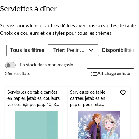
pour
changer
Serviettes à dîner
Servez sandwichs et autres délices avec nos serviettes de table.
Choix de couleurs et de styles pour tous les thèmes.
Tous les filtres
Trier:
Pertinence
Disponibilité de
En stock dans mon magasin
Affichage en liste
266 résultats
Serviettes de table carrées
Serviettes de table
en papier, jetables, couleurs
carrées jetables en
variées, 6,5 po, paq. 40, 3
papier pour fête
épaisseurs, pour Noël,
d'anniversaire Disney
l'Action de grâce, le jour de
La Reine des neiges
l'An et les fêtes
Elsa et Anna, bleu, 6,5
d'anniversaires
po, paq. 16, 2
épaisseurs