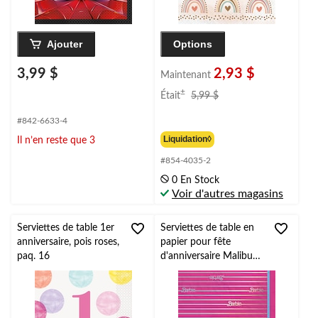
Ajouter
Options
3,99 $
2,93 $
Maintenant
prix
±
Était
5,99 $
était
5,99 $
#842-6633-4
Liquidation◊
Il n’en reste que 3
#854-4035-2
0 En Stock
Voir d'autres magasins
Serviettes de table 1er
Serviettes de table en
anniversaire, pois roses,
papier pour fête
paq. 16
d'anniversaire Malibu
Barbie, rose, paq. 16