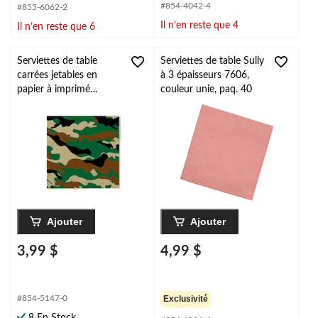
#854-4042-4
#855-6062-2
Il n’en reste que 4
Il n’en reste que 6
Serviettes de table
Serviettes de table Sully
carrées jetables en
à 3 épaisseurs 7606,
papier à imprimé
couleur unie, paq. 40
camouflage pour fête
d'anniversaire,
multicolore, 3
épaisseurs, 6,5 po, paq.
16
Ajouter
Ajouter
3,99 $
4,99 $
#854-5147-0
Exclusivité
8 En Stock