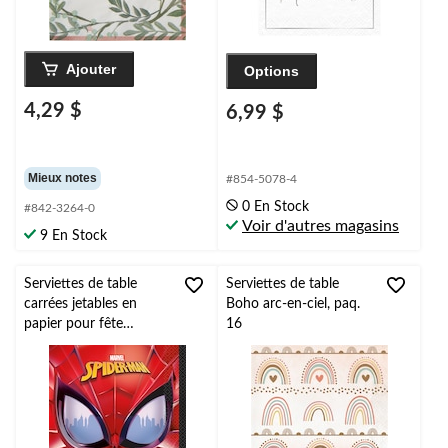
Ajouter
Options
4,29 $
6,99 $
Mieux notes
#854-5078-4
0 En Stock
#842-3264-0
Voir d'autres magasins
9 En Stock
Serviettes de table
Serviettes de table
carrées jetables en
Boho arc-en-ciel, paq.
papier pour fête
16
d'anniversaire Disney
Marvel Spider-Man,
rouge/bleu, 6,5 po, paq.
16, 2 épaisseurs