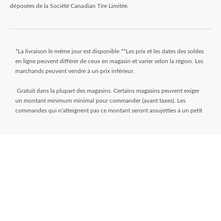
déposées de la Société Canadian Tire Limitée.
*La livraison le même jour est disponible **Les prix et les dates des soldes
en ligne peuvent différer de ceux en magasin et varier selon la région. Les
marchands peuvent vendre à un prix inférieur.
Gratuit dans la plupart des magasins. Certains magasins peuvent exiger
un montant minimum minimal pour commander (avant taxes). Les
commandes qui n'atteignent pas ce montant seront assujetties à un petit
montant. Les commandes sont généralement prêtes dans les 24 heures.
Attendez le courriel « Prêt pour le ramassage » avant de venir au magasin.
** Frais de livraison de 9,99 $ + taxes. Sélectionnez votre magasin et
entrez le code postal sur la page de l’article pendant que vous magasinez
pour déterminer si une livraison le jour même est disponible. Les articles
doivent répondre à certaines dimensions de volume et de poids et la
distance du magasin doit être inférieure à 10 km. Pour connaître toutes
les modalités, visitez
https://www.canadiantire.ca/fr/service-a-la-
clientele/commande-en-ligne.html
* L’offre de financement « Aucuns frais, aucun intérêt » pendant 24 mois