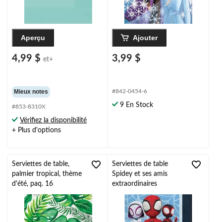
Aperçu
Ajouter
4,99 $
3,99 $
et+
Mieux notes
#842-0454-6
9 En Stock
#853-8310X
Vérifiez la disponibilité
+ Plus d'options
Serviettes de table,
Serviettes de table
palmier tropical, thème
Spidey et ses amis
d'été, paq. 16
extraordinaires