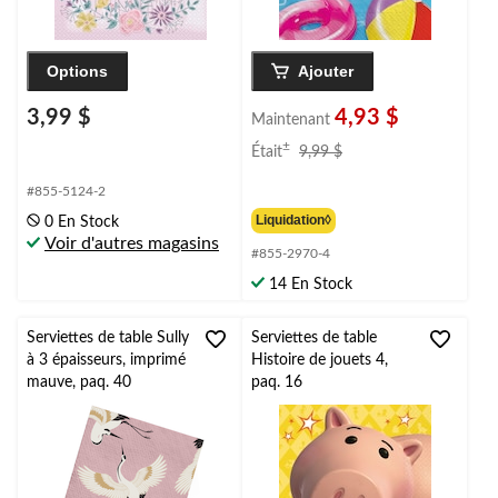
Options
Ajouter
3,99 $
4,93 $
Maintenant
prix
±
Était
9,99 $
était
9,99 $
#855-5124-2
Liquidation◊
0 En Stock
Voir d'autres magasins
#855-2970-4
14 En Stock
Serviettes de table Sully
Serviettes de table
à 3 épaisseurs, imprimé
Histoire de jouets 4,
mauve, paq. 40
paq. 16