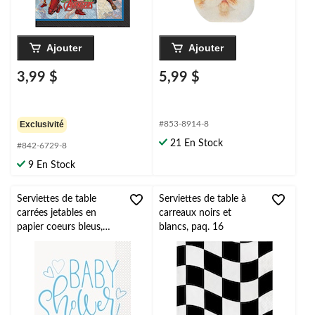
Ajouter
Ajouter
3,99 $
5,99 $
Exclusivité
#853-8914-8
21 En Stock
#842-6729-8
9 En Stock
Serviettes de table
Serviettes de table à
carrées jetables en
carreaux noirs et
papier coeurs bleus,
blancs, paq. 16
bleu, 6,5 po, paq. 16, 2
épaisseurs, pour fête
prénatale