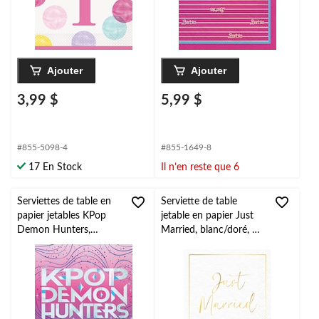
Ajouter
Ajouter
3,99 $
5,99 $
#855-5098-4
#855-1649-8
17 En Stock
Il n’en reste que 6
Serviettes de table en
Serviette de table
papier jetables KPop
jetable en papier Just
Demon Hunters,
Married, blanc/doré, 7
multicolore, 6,5 po,
po, paq. 20, pour
paq. 16, pour fête
mariage
d'anniversaire