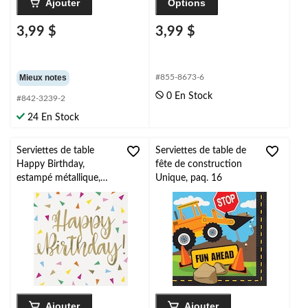
Ajouter
Options
3,99 $
3,99 $
Mieux notes
#855-8673-6
0 En Stock
#842-3239-2
24 En Stock
Serviettes de table
Serviettes de table de
Happy Birthday,
fête de construction
estampé métallique,
Unique, paq. 16
triangles lumineux, paq.
16
Ajouter
Ajouter