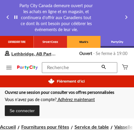
Party City Canada demeure ouvert pour
les achats en ligne et en magasin, et
continuera d’offrir aux Canadiens tout
ce dont ils ont besoin pour célébrer les
événements de leur vie.
votre
Lethbridge, AB Party City
Ouvert
⋅ Se ferme à 19:00
magasin
préféré
est
Recherche
Lethbridge,
AB
Party
City,
Ouvrez une session pour consulter vos offres personnalisées
courament
Ouvert,
Vous n’avez pas de compte?
Adhérez maintenant
Se
ferme
Se connecter
à
à
19:00
Accueil
Fournitures pour fêtes
Service de table
Vaisselle
cliquer