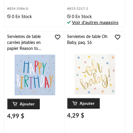
#854-2986-0
#855-5217-2
0 En Stock
0 En Stock
Voir d'autres magasins
Serviettes de table
Serviettes de table Oh
carrées jetables en
Baby, paq. 16
papier Reason to
Celebrate, Happy
Birthday, multicolore,
6,5 po, paq. 16, 2
épaisseurs, pour
anniversaire
Ajouter
Ajouter
4,29 $
4,99 $