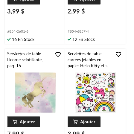
3,99 $
2,99 $
#854-2601-6
#854-6857-4
16 En Stock
12 En Stock
Serviettes de table
Serviettes de table
Licorne scintillante,
carrées jetables en
paq. 16
papier Hello Kitty et ses
amis, multicolore, 6,5
po, paq. 16, 2
épaisseurs, pour fête
d'anniversaire
Ajouter
Ajouter