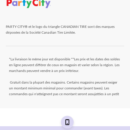
PARTY CITY® et le logo du triangle CANADIAN TIRE sont des marques
déposées de la Société Canadian Tire Limitée.
*La livraison le même jour est disponible **Les prix et les dates des soldes
en ligne peuvent différer de ceux en magasin et varier selon la région. Les
marchands peuvent vendre à un prix inférieur.
Gratuit dans la plupart des magasins. Certains magasins peuvent exiger
un montant minimum minimal pour commander (avant taxes). Les
commandes qui n'atteignent pas ce montant seront assujetties à un petit
montant. Les commandes sont généralement prêtes dans les 24 heures.
Attendez le courriel « Prêt pour le ramassage » avant de venir au magasin.
** Frais de livraison de 9,99 $ + taxes. Sélectionnez votre magasin et
entrez le code postal sur la page de l’article pendant que vous magasinez
pour déterminer si une livraison le jour même est disponible. Les articles
doivent répondre à certaines dimensions de volume et de poids et la