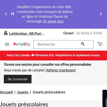
Simplifiez l'organisation de votre fête :
commandez votre bouquet de ballons
en ligne et choisissez l'heure de
ramassage.
En savoir plus
votre
Lethbridge, AB Party City
Ouvert
⋅ Se ferme à 19:00
magasin
préféré
est
Recherche
Lethbridge,
AB
Party
City,
Ouvrez une session pour consulter vos offres personnalisées
courament
Ouvert,
Vous n’avez pas de compte?
Adhérez maintenant
Se
ferme
Se connecter
à
à
19:00
Jouets
Accueil
Jouets
Jouets préscolaires
cliquer
préscolaires
pour
Feed
changer
Jouets préscolaires