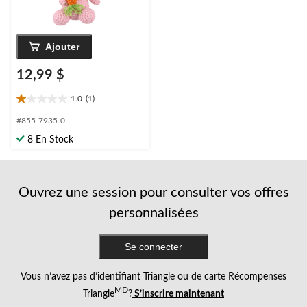
Ajouter
12,99 $
1.0
(1)
1.0
étoile(s)
#855-7935-0
sur
8 En Stock
5.
1
évaluation
Ouvrez une session pour consulter vos offres
personnalisées
Se connecter
Vous n’avez pas d’identifiant Triangle ou de carte Récompenses
MD
Triangle
?
S’inscrire maintenant