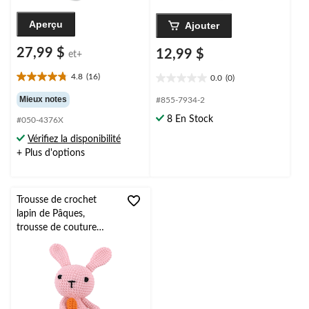
Aperçu
Ajouter
27,99 $
12,99 $
et+
4.8
(16)
0.0
(0)
4.8
0.0
étoile(s)
étoile(s)
Mieux notes
#855-7934-2
sur
sur
8 En Stock
#050-4376X
5.
5.
16
Vérifiez la disponibilité
évaluations
+ Plus d'options
Trousse de crochet
lapin de Pâques,
trousse de couture
avec fils pour Pâques, 4
ans et plus