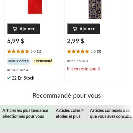
Ajouter
Ajouter
5,99 $
2,99 $
5.0
(1)
5.0
(3)
5.0
5.0
étoile(s)
étoile(s)
Mieux notes
Exclusivité
#855-4676-4
sur
sur
Il n’en reste que 3
#854-1849-4
5.
5.
1
3
22 En Stock
évaluation
évaluations
Recommandé pour vous
Articles les plus tendance
Articles cotés 4
Articles connexes à ce
sélectionnés pour vous
étoiles et plus
que vous avez consulté