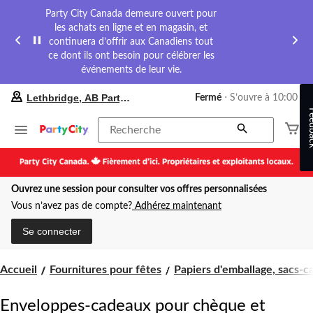
Party City Canada demeure ouvert pour
les achats en ligne et en magasin, et
continuera d’offrir aux Canadiens tout
ce dont ils ont besoin pour célébrer les
événements de leur vie.
votre
Lethbridge, AB Party City
Fermé
⋅ S’ouvre à 10:00
magasin
Feed
préféré
est
Recherche
Lethbridge,
AB
Party
City,
Ouvrez une session pour consulter vos offres personnalisées
courament
Fermé,
Vous n’avez pas de compte?
Adhérez maintenant
S’ouvre
à
Se connecter
à
10:00
cliquer
Accueil
Fournitures pour fêtes
Papiers d'emballage, sacs-ca
pour
changer
Enveloppes-cadeaux pour chèque et