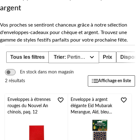
argent
Vos proches se sentiront chanceux grâce à notre sélection
d'enveloppes-cadeaux pour chèque et argent. Trouvez une
gamme de styles festifs parfaits pour votre prochaine fête.
Tous les filtres
Trier:
Pertinence
Prix
Disponib
En stock dans mon magasin
Affichage en liste
2 résultats
Enveloppes à étrennes
Enveloppe à argent
rouges du Nouvel An
élégante Eid Mubarak
chinois, paq. 12
Merangue, Aïd, bleu
foncé, paq. 6