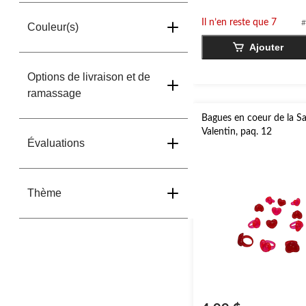
sur
Il n’en reste que 7
#
5.
Couleur(s)
Ajouter
Options de livraison et de
ramassage
Bagues en coeur de la Sa
Valentin, paq. 12
Évaluations
Thème