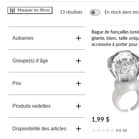
changer
Masquer les filtres
13 résultats
En stock dans mo
Bague de fiançailles lum
Aubaines
géante, blanc, taille uniq
accessoire à porter pour 
de fiançailles/enterremen
de jeune fille
Groupe(s) d’âge
Prix
Produits vedettes
1,99 $
Disponibilité des articles
0.0
(0)
0.0
étoile(s)