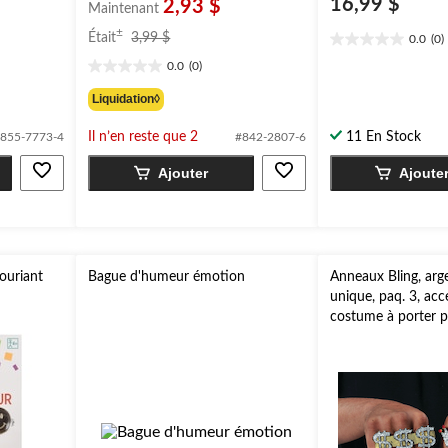
16,99 $
2,93 $
Maintenant
prix
±
Était
3,99 $
0.0
(0)
0.0
était
étoile(s)
0.0
(0)
3,99 $
0.0
sur
étoile(s)
Liquidation◊
5.
sur
5.
Il n’en reste que 2
11 En Stock
855-7773-4
#842-2807-6
Ajouter
Ajoute
ouriant
Bague d'humeur émotion
Anneaux Bling, argen
unique, paq. 3, acc
costume à porter p