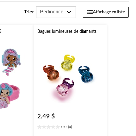
Pertinence
Trier
Affichage en liste
8
Bagues lumineuses de diamants
2,49 $
0.0
(0)
0.0
étoile(s)