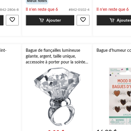
Mieux notes
sur
sur
Il n’en reste que 6
Il n’en reste que 6
842-2806-8
#842-0102-4
5.
5.
6
Ajouter
Ajoute
évaluations
int-
Bague de fiançailles lumineuse
Bague d'humeur c
géante, argent, taille unique,
accessoire à porter pour la soirée
de fiançailles/enterrement de vie
de jeune fille