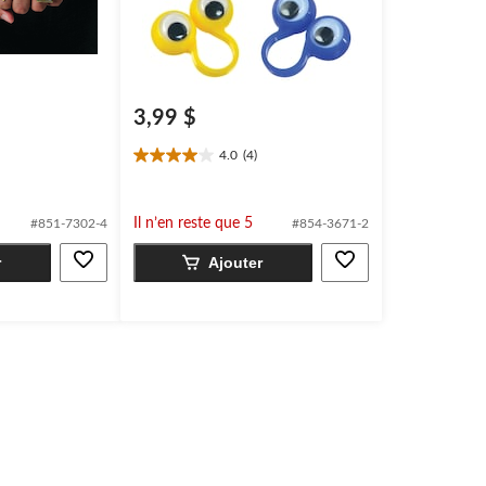
3,99 $
4.0
(4)
4.0
étoile(s)
sur
Il n’en reste que 5
#851-7302-4
#854-3671-2
5.
4
r
Ajouter
évaluations