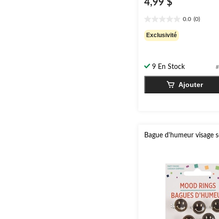
4,99 $
0.0
(0)
0.0
étoile(s)
Exclusivité
sur
5.
9 En Stock
#
Ajouter
Bague d'humeur visage s