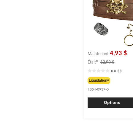
4,93 $
Maintenant
prix
±
Était
12,99 $
était
0.0
(0)
12,99 $
0.0
étoile(s)
Liquidation◊
sur
#854-0937-0
5.
Options