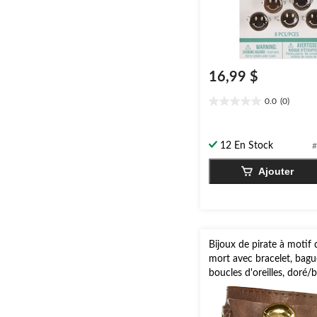
16,99 $
0.0
(0)
0.0
étoile(s)
sur
12 En Stock
#
5.
Ajouter
Bijoux de pirate à motif 
mort avec bracelet, bagu
boucles d'oreilles, doré/br
unique, paq. 3, accessoir
costume à porter pour l