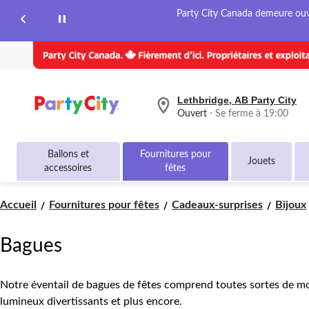
Party City Canada demeure ouver
Lethbridge, AB Party City
votre
Ouvert
⋅ Se ferme à 19:00
magasin
préféré
est
Ballons et
Fournitures pour
Lethbridge,
Jouets
accessoires
fêtes
AB
Party
City,
Accueil
Fournitures pour fêtes
Cadeaux-surprises
Bijoux
courament
Ouvert,
Se
ferme
Bagues
à
à
19:00
Notre éventail de bagues de fêtes comprend toutes sortes de moti
cliquer
pour
lumineux divertissants et plus encore.