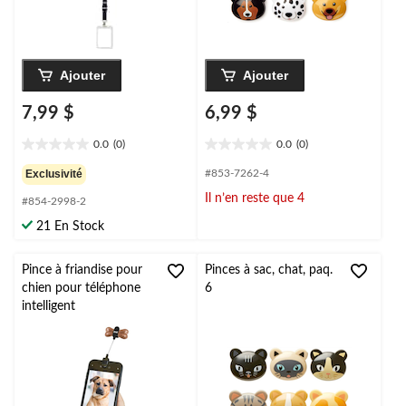
Ajouter
Ajouter
7,99 $
6,99 $
0.0
(0)
0.0
(0)
0.0
0.0
étoile(s)
étoile(s)
Exclusivité
#853-7262-4
sur
sur
Il n’en reste que 4
#854-2998-2
5.
5.
21 En Stock
Pince à friandise pour
Pinces à sac, chat, paq.
chien pour téléphone
6
intelligent