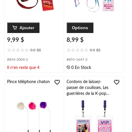
Ajouter
Options
9,99 $
8,99 $
0.0
(0)
0.0
(0)
0.0
0.0
étoile(s)
étoile(s)
#854-3004-2
#855-1647-2
sur
sur
Il n’en reste que 4
0 En Stock
5.
5.
Pince téléphone chaton
Cordons de laissez-
passer de coulisses, Les
guerrières de la K-pop,
paq. 6