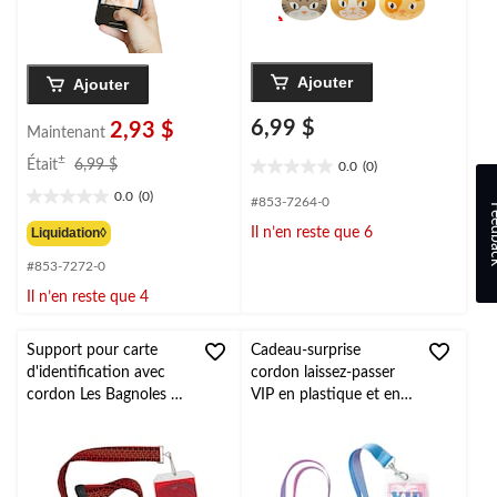
Ajouter
Ajouter
6,99 $
2,93 $
Maintenant
prix
±
Était
6,99 $
0.0
(0)
0.0
était
étoile(s)
0.0
(0)
6,99 $
#853-7264-0
0.0
Feed
sur
étoile(s)
Liquidation◊
Il n’en reste que 6
5.
sur
#853-7272-0
5.
Il n’en reste que 4
Support pour carte
Cadeau-surprise
d'identification avec
cordon laissez-passer
cordon Les Bagnoles de
VIP en plastique et en
Disney
tissu Malibu Barbie,
paq. 8