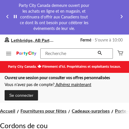
Party City Canada demeure ouvert pour
les achats en ligne et en magasin, et
continuera d’offrir aux Canadiens tout
ce dont ils ont besoin pour célébrer les
événements de leur vie.
votre
Lethbridge, AB Party City
Fermé
⋅ S’ouvre à 10:00
magasin
préféré
est
Recherche
Lethbridge,
AB
Party
City,
Ouvrez une session pour consulter vos offres personnalisées
courament
Fermé,
Vous n’avez pas de compte?
Adhérez maintenant
S’ouvre
à
Se connecter
à
10:00
cliquer
Accueil
Fournitures pour fêtes
Cadeaux-surprises
Porte-
pour
changer
Cordons de cou