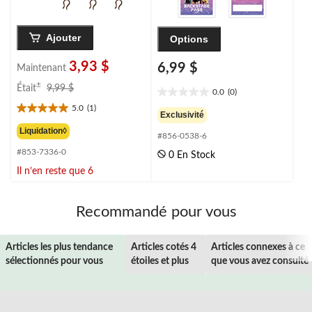
Ajouter
Options
3,93 $
6,99 $
Maintenant
prix
±
Était
9,99 $
0.0
(0)
0.0
était
5.0
(1)
étoile(s)
9,99 $
5.0
Exclusivité
sur
étoile(s)
Liquidation◊
#856-0538-6
5.
sur
#853-7336-0
5.
0 En Stock
1
Il n’en reste que 6
évaluation
Recommandé pour vous
Articles les plus tendance
Articles cotés 4
Articles connexes à ce
sélectionnés pour vous
étoiles et plus
que vous avez consulté