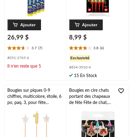
Ajouter
Ajouter
26,99 $
8,99 $
3.7
(7)
3.8
(6)
3.7
3.8
étoile(s)
étoile(s)
#051-2765-6
Exclusivité
sur
sur
Il n’en reste que 5
#854-3910-4
5.
5.
7
6
15 En Stock
évaluations
évaluations
Bougies sur piques 0-9
Bougies en cire chats
chiffres, multicolore, étoile, 6
portant des chapeaux
po, paq. 3, pour fête
de fête Fête de chat,
d'anniversaire
multicolore, 1,4 po,
paq. 5, pour fête
d'anniversaire