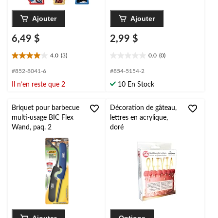
Ajouter
Ajouter
6,49 $
2,99 $
4.0
(3)
0.0
(0)
4.0
0.0
étoile(s)
étoile(s)
#852-8041-6
#854-5154-2
sur
sur
Il n’en reste que 2
10 En Stock
5.
5.
3
évaluations
Briquet pour barbecue
Décoration de gâteau,
multi-usage BIC Flex
lettres en acrylique,
Wand, paq. 2
doré