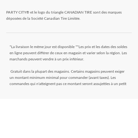
PARTY CITY® et le logo du triangle CANADIAN TIRE sont des marques
déposées de la Société Canadian Tire Limitée.
*La livraison le même jour est disponible **Les prix et les dates des soldes
en ligne peuvent différer de ceux en magasin et varier selon la région. Les
marchands peuvent vendre à un prix inférieur.
Gratuit dans la plupart des magasins. Certains magasins peuvent exiger
un montant minimum minimal pour commander (avant taxes). Les
commandes qui n'atteignent pas ce montant seront assujetties à un petit
montant. Les commandes sont généralement prêtes dans les 24 heures.
Attendez le courriel « Prêt pour le ramassage » avant de venir au magasin.
** Frais de livraison de 9,99 $ + taxes. Sélectionnez votre magasin et
entrez le code postal sur la page de l’article pendant que vous magasinez
pour déterminer si une livraison le jour même est disponible. Les articles
doivent répondre à certaines dimensions de volume et de poids et la
distance du magasin doit être inférieure à 10 km. Pour connaître toutes
les modalités, visitez
https://www.canadiantire.ca/fr/service-a-la-