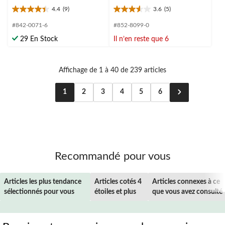
4.4
(9)
3.6
(5)
4.4
3.6
étoile(s)
étoile(s)
#842-0071-6
#852-8099-0
sur
sur
29 En Stock
Il n’en reste que 6
5.
5.
9
5
évaluations
évaluations
Affichage de 1 à 40 de 239 articles
1
2
3
4
5
6
Recommandé pour vous
Articles les plus tendance
Articles cotés 4
Articles connexes à ce
sélectionnés pour vous
étoiles et plus
que vous avez consulté