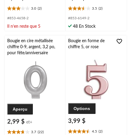
3.0
(2)
3.5
(2)
3.0
3.5
étoile(s)
étoile(s)
#853-4658-2
#853-6149-2
sur
sur
Il n’en reste que 5
48 En Stock
5.
5.
2
2
évaluations
évaluations
Bougie en cire métallisée
Bougie en forme de
chiffre 0-9, argent, 3,2 po,
chiffre 5, or rose
pour fête/anniversaire
Options
Aperçu
3,99 $
2,99 $
et+
4.5
(2)
3.7
(22)
4.5
3.7