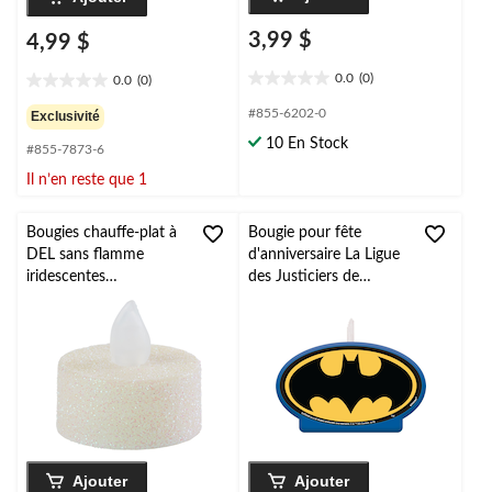
3,99 $
4,99 $
0.0
(0)
0.0
(0)
0.0
0.0
étoile(s)
étoile(s)
#855-6202-0
Exclusivité
sur
sur
10 En Stock
5.
#855-7873-6
5.
Il n’en reste que 1
Bougies chauffe-plat à
Bougie pour fête
DEL sans flamme
d'anniversaire La Ligue
iridescentes
des Justiciers de
scintillantes, paq. 10
Batman
Ajouter
Ajouter