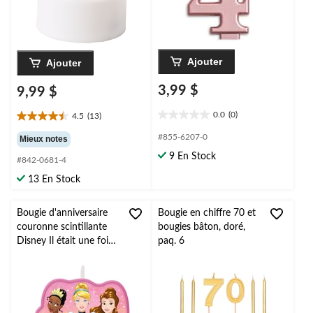
Ajouter
Ajouter
3,99 $
9,99 $
0.0
(0)
4.5
(13)
0.0
4.5
étoile(s)
étoile(s)
#855-6207-0
Mieux notes
sur
sur
9 En Stock
5.
#842-0681-4
5.
13
13 En Stock
évaluations
Bougie d'anniversaire
Bougie en chiffre 70 et
couronne scintillante
bougies bâton, doré,
Disney Il était une fois,
paq. 6
rose/or