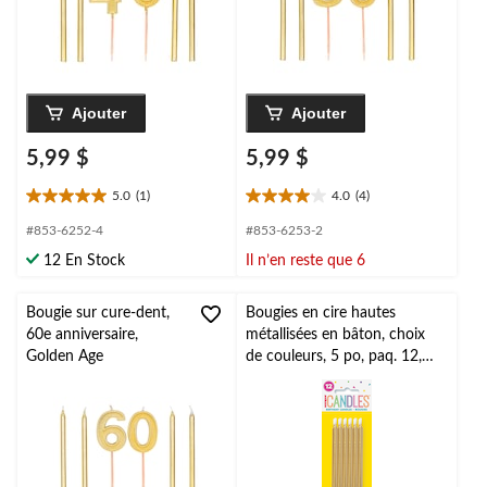
Ajouter
Ajouter
5,99 $
5,99 $
5.0
(1)
4.0
(4)
5.0
4.0
étoile(s)
étoile(s)
#853-6252-4
#853-6253-2
sur
sur
12 En Stock
Il n’en reste que 6
5.
5.
1
4
évaluation
évaluations
Bougie sur cure-dent,
Bougies en cire hautes
60e anniversaire,
métallisées en bâton, choix
Golden Age
de couleurs, 5 po, paq. 12,
pour fête d'anniversaire