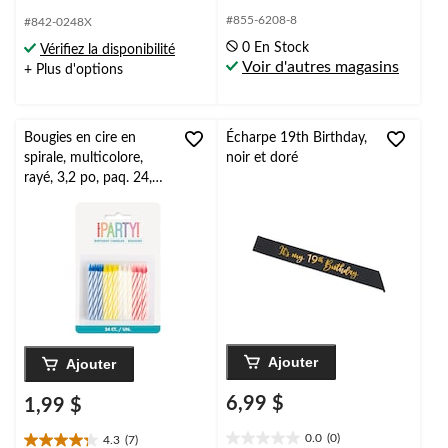
étoile(s)
étoile(s)
#855-6208-8
#842-0248X
sur
sur
0 En Stock
Vérifiez la disponibilité
5.
5.
Voir d'autres magasins
+ Plus d'options
2
22
évaluations
évaluations
Bougies en cire en
Écharpe 19th Birthday,
spirale, multicolore,
noir et doré
rayé, 3,2 po, paq. 24,
pour fête d'anniversaire
Ajouter
Ajouter
6,99 $
1,99 $
0.0
(0)
4.3
(7)
0.0