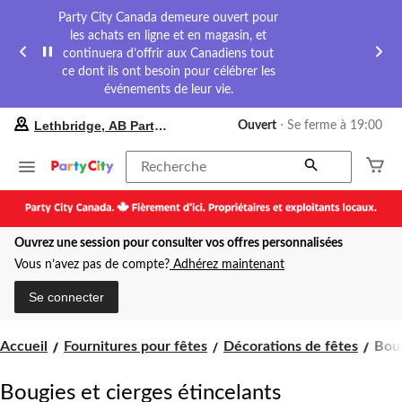
Party City Canada demeure ouvert pour
les achats en ligne et en magasin, et
continuera d’offrir aux Canadiens tout
ce dont ils ont besoin pour célébrer les
événements de leur vie.
votre
Lethbridge, AB Party City
Ouvert
⋅ Se ferme à 19:00
magasin
préféré
est
Recherche
Lethbridge,
AB
Party
City,
Ouvrez une session pour consulter vos offres personnalisées
courament
Ouvert,
Vous n’avez pas de compte?
Adhérez maintenant
Se
ferme
Se connecter
à
à
19:00
Boug
Accueil
Fournitures pour fêtes
Décorations de fêtes
Boug
cliquer
et
pour
cier
changer
Bougies et cierges étincelants
étin