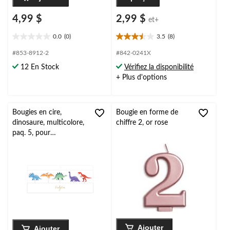
4,99 $
2,99 $
et+
0.0
(0)
3.5
(8)
0.0
3.5
étoile(s)
étoile(s)
#853-8912-2
#842-0241X
sur
sur
12 En Stock
Vérifiez la disponibilité
5.
5.
+ Plus d'options
8
évaluations
Bougies en cire,
Bougie en forme de
dinosaure, multicolore,
chiffre 2, or rose
paq. 5, pour
anniversaire/fête
Ajouter
Ajouter