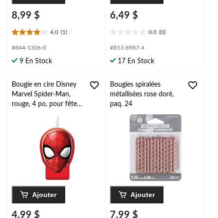
8,99 $
6,49 $
4.0
(1)
0.0
(0)
4.0
0.0
étoile(s)
étoile(s)
#844-1306-0
#853-8987-4
sur
sur
9 En Stock
17 En Stock
5.
5.
1
évaluation
Bougie en cire Disney
Bougies spiralées
Marvel Spider-Man,
métallisées rose doré,
rouge, 4 po, pour fête
paq. 24
d'anniversaire
Ajouter
Ajouter
4,99 $
7,99 $