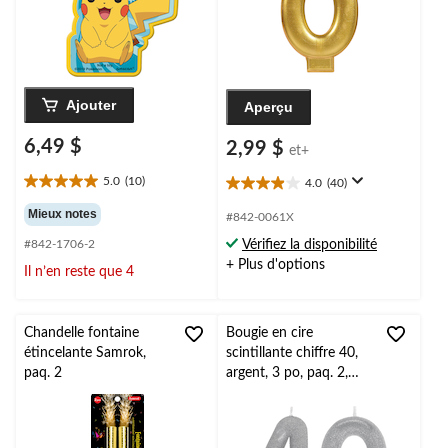
Ajouter
Aperçu
6,49 $
2,99 $
et+
5.0
(10)
4.0
(40)
5.0
4.0
étoile(s)
étoile(s)
Mieux notes
#842-0061X
sur
sur
#842-1706-2
Vérifiez la disponibilité
5.
5.
10
+ Plus d'options
40
Il n’en reste que 4
évaluations
évaluations
Chandelle fontaine
Bougie en cire
étincelante Samrok,
scintillante chiffre 40,
paq. 2
argent, 3 po, paq. 2,
pour fête/anniversaire