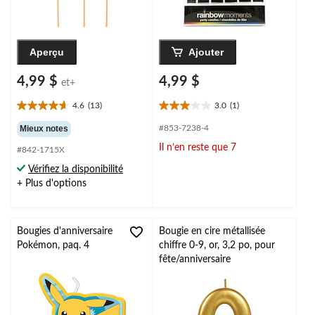
Aperçu
Ajouter
4,99 $
4,99 $
et+
4.6
(13)
3.0
(1)
4.6
3.0
étoile(s)
étoile(s)
Mieux notes
#853-7238-4
sur
sur
Il n’en reste que 7
#842-1715X
5.
5.
13
1
Vérifiez la disponibilité
évaluations
évaluation
+ Plus d'options
Bougies d'anniversaire
Bougie en cire métallisée
Pokémon, paq. 4
chiffre 0-9, or, 3,2 po, pour
fête/anniversaire