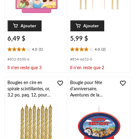
Ajouter
Ajouter
6,49 $
5,99 $
4.0
(1)
4.0
(2)
4.0
4.0
étoile(s)
étoile(s)
#852-8100-6
#854-6652-0
sur
sur
Il n’en reste que 3
Il n’en reste que 2
5.
5.
1
2
évaluation
évaluations
Bougies en cire en
Bougie pour fête
spirale scintillantes, or,
d'anniversaire,
3,2 po, paq. 12, pour
Aventures de la
fête d'anniversaire
Pat'Patrouille