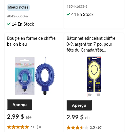
4.3
étoile(s)
étoile(s)
#854-1653-8
Mieux notes
sur
sur
44 En Stock
5.
#842-0050-6
5.
7
14 En Stock
évaluations
Bougie en forme de chiffre,
Bâtonnet étincelant chiffre
ballon bleu
0-9, argent/or, 7 po, pour
fête du Canada/fête
d'anniversaire/été
Aperçu
Aperçu
2,99 $
2,99 $
et+
et+
5.0
(3)
3.5
(10)
5.0
3.5