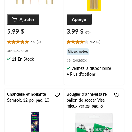
Ajouter
Aperçu
5,99 $
3,99 $
et+
5.0
(3)
4.2
(6)
5.0
4.2
étoile(s)
étoile(s)
#853-6254-0
Mieux notes
sur
sur
11 En Stock
#842-0260X
5.
5.
3
6
Vérifiez la disponibilité
évaluations
évaluations
+ Plus d'options
Chandelle étincelante
Bougies dʼanniversaire
Samrok, 12 po, paq. 10
ballon de soccer Vise
mieux vertes, paq. 6