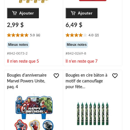
Ajouter
Ajouter
2,99 $
6,49 $
5.0
(6)
4.0
(2)
5.0
4.0
étoile(s)
étoile(s)
Mieux notes
Mieux notes
sur
sur
#842-0073-2
#842-0269-8
5.
5.
6
2
Il n’en reste que 5
Il n’en reste que 7
évaluations
évaluations
Bougies d'anniversaire
Bougies en cire bâton à
Marvel Powers Unite,
motif de camouflage
paq. 4
pour fête
d'anniversaire, blanc, 3
po, paq. 8