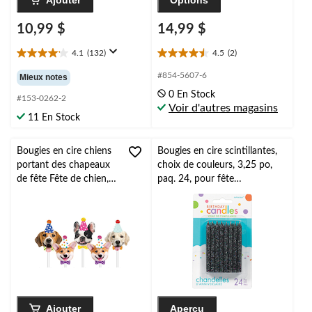
Ajouter
Options
10,99 $
14,99 $
4.1
(132)
4.5
(2)
4.1
4.5
étoile(s)
étoile(s)
#854-5607-6
Mieux notes
sur
sur
0 En Stock
5.
5.
#153-0262-2
Voir d'autres magasins
132
2
11 En Stock
évaluations
évaluations
Bougies en cire chiens
Bougies en cire scintillantes,
portant des chapeaux
choix de couleurs, 3,25 po,
de fête Fête de chien,
paq. 24, pour fête
multicolore, 1,4 po,
d'anniversaire
paq. 5, pour fête
d'anniversaire
Ajouter
Aperçu