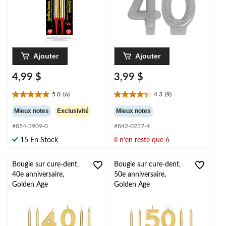
Ajouter
Ajouter
4,99 $
3,99 $
5.0
(6)
4.3
(9)
5.0
4.3
étoile(s)
étoile(s)
Mieux notes
Exclusivité
Mieux notes
sur
sur
#854-3909-0
#842-0237-4
5.
5.
6
9
15 En Stock
Il n’en reste que 6
évaluations
évaluations
Bougie sur cure-dent,
Bougie sur cure-dent,
40e anniversaire,
50e anniversaire,
Golden Age
Golden Age