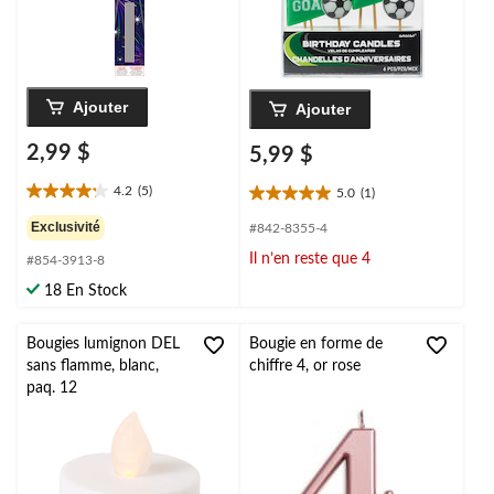
Ajouter
Ajouter
2,99 $
5,99 $
4.2
(5)
5.0
(1)
4.2
5.0
étoile(s)
étoile(s)
Exclusivité
#842-8355-4
sur
sur
Il n’en reste que 4
#854-3913-8
5.
5.
5
1
18 En Stock
évaluations
évaluation
Bougies lumignon DEL
Bougie en forme de
sans flamme, blanc,
chiffre 4, or rose
paq. 12