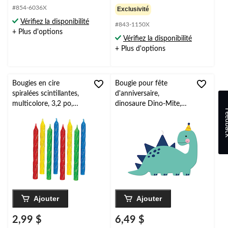
étoile(s)
étoile(s)
#854-6036X
Exclusivité
sur
sur
Vérifiez la disponibilité
5.
#843-1150X
5.
+ Plus d'options
3
10
Vérifiez la disponibilité
évaluations
évaluations
+ Plus d'options
Bougies en cire
Bougie pour fête
spiralées scintillantes,
d'anniversaire,
multicolore, 3,2 po,
dinosaure Dino-Mite,
Feed
paq. 24, pour fête
grand
d'anniversaire
Ajouter
Ajouter
2,99 $
6,49 $