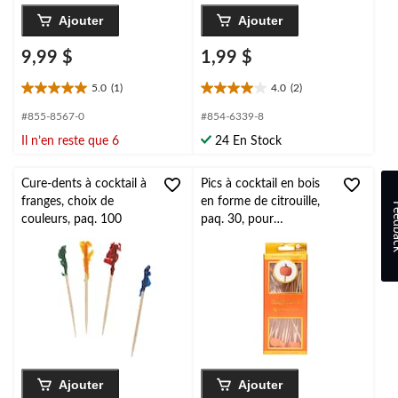
Ajouter
Ajouter
9,99 $
1,99 $
5.0
(1)
4.0
(2)
5.0
4.0
étoile(s)
étoile(s)
#855-8567-0
#854-6339-8
sur
sur
Il n’en reste que 6
24 En Stock
5.
5.
1
2
évaluation
évaluations
Cure-dents à cocktail à
Pics à cocktail en bois
franges, choix de
en forme de citrouille,
Feed
couleurs, paq. 100
paq. 30, pour
automne/Action de
grâce/Halloween
Ajouter
Ajouter