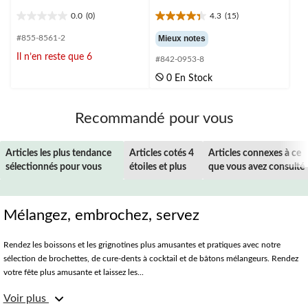
0.0
(0)
4.3
(15)
0.0
4.3
étoile(s)
étoile(s)
#855-8561-2
Mieux notes
sur
sur
Il n’en reste que 6
#842-0953-8
5.
5.
15
0 En Stock
évaluations
Recommandé pour vous
Articles les plus tendance
Articles cotés 4
Articles connexes à ce
sélectionnés pour vous
étoiles et plus
que vous avez consulté
Mélangez, embrochez, servez
Rendez les boissons et les grignotines plus amusantes et pratiques avec notre
sélection de brochettes, de cure-dents à cocktail et de bâtons mélangeurs. Rendez
votre fête plus amusante et laissez les...
Voir plus