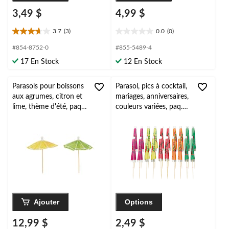
3,49 $
4,99 $
3.7
(3)
0.0
(0)
3.7
0.0
étoile(s)
étoile(s)
#854-8752-0
#855-5489-4
sur
sur
17 En Stock
12 En Stock
5.
5.
3
évaluations
Parasols pour boissons
Parasol, pics à cocktail,
aux agrumes, citron et
mariages, anniversaires,
lime, thème d'été, paq.
couleurs variées, paq.
50
20
Ajouter
Options
12,99 $
2,49 $