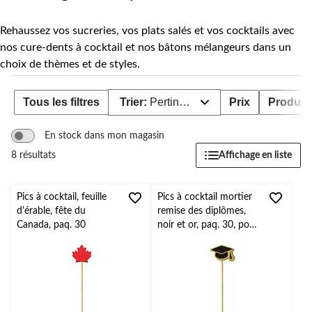
Rehaussez vos sucreries, vos plats salés et vos cocktails avec
nos cure-dents à cocktail et nos bâtons mélangeurs dans un
choix de thèmes et de styles.
Tous les filtres
Trier:
Pertinence
Prix
Produit
En stock dans mon magasin
Affichage en liste
8 résultats
Pics à cocktail, feuille
Pics à cocktail mortier
d'érable, fête du
remise des diplômes,
Canada, paq. 30
noir et or, paq. 30, pour
fête de remise des
diplômes