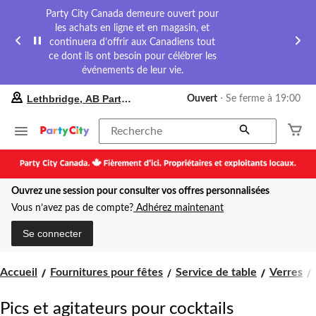
Party City Canada demeure ouvert pour
les achats en ligne et en magasin, et
continuera d’offrir aux Canadiens tout
ce dont ils ont besoin pour célébrer les
événements de leur vie.
votre
Lethbridge, AB Party City
Ouvert
⋅ Se ferme à 19:00
magasin
préféré
est
Recherche
Lethbridge,
AB
Party
City,
Ouvrez une session pour consulter vos offres personnalisées
courament
Ouvert,
Vous n’avez pas de compte?
Adhérez maintenant
Se
ferme
Se connecter
à
à
19:00
Accueil
Fournitures pour fêtes
Service de table
Verres
cliquer
pour
changer
Pics et agitateurs pour cocktails