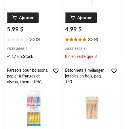
Ajouter
Ajouter
5,99 $
4,99 $
0.0
(0)
5.0
(4)
0.0
5.0
étoile(s)
étoile(s)
#855-8666-4
#855-8623-6
sur
sur
17 En Stock
Il n’en reste que 3
5.
5.
4
évaluations
Parasols pour boissons,
Bâtonnets à mélanger
papier à franges et
jetables en bois, paq.
oiseau, thème d'été,
150
paq. 25