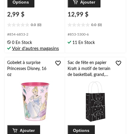
Options
Ajouter
2,99 $
12,99 $
0.0
(0)
0.0
(0)
0.0
0.0
étoile(s)
étoile(s)
#854-6853-2
#853-5300-6
sur
sur
0 En Stock
11 En Stock
5.
5.
Voir d'autres magasins
Gobelet à surprise
Sac de fête en papier
Princesses Disney, 16
Kraft à motif de terrain
oz
de basketball, grand,
noir, paq. 8
Ajouter
Options