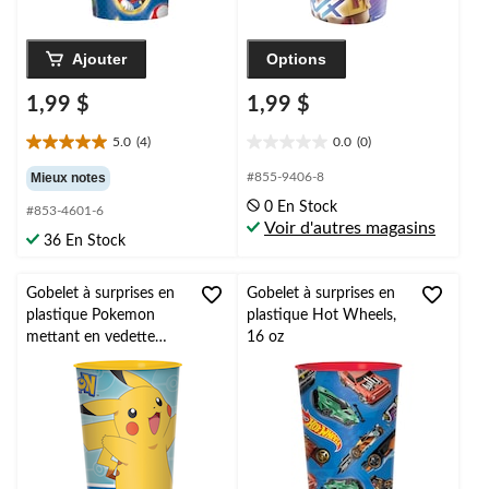
Ajouter
Options
1,99 $
1,99 $
5.0
(4)
0.0
(0)
5.0
0.0
étoile(s)
étoile(s)
Mieux notes
#855-9406-8
sur
sur
0 En Stock
#853-4601-6
5.
5.
Voir d'autres magasins
4
36 En Stock
évaluations
Gobelet à surprises en
Gobelet à surprises en
plastique Pokemon
plastique Hot Wheels,
mettant en vedette
16 oz
Pikachu