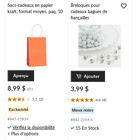
Sacs-cadeaux en papier
Breloques pour
kraft, format moyen, paq. 10
cadeaux bagues de
fiançailles
Aperçu
Ajouter
8,99 $
3,99 $
et+
3.5
(2)
4.8
(4)
3.5
4.8
étoile(s)
étoile(s)
Exclusivité
Mieux notes
sur
sur
#845-2583X
5.
#842-2214-6
5.
2
4
Vérifiez la disponibilité
15 En Stock
évaluations
évaluations
+ Plus d'options