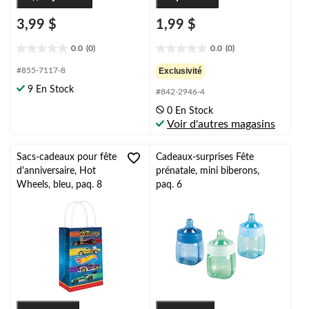
3,99 $
1,99 $
0.0
(0)
0.0
(0)
0.0
0.0
étoile(s)
étoile(s)
#855-7117-8
Exclusivité
sur
sur
9 En Stock
#842-2946-4
5.
5.
0 En Stock
Voir d'autres magasins
Sacs-cadeaux pour fête
Cadeaux-surprises Fête
d'anniversaire, Hot
prénatale, mini biberons,
Wheels, bleu, paq. 8
paq. 6