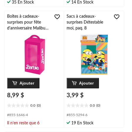
35 En Stock
14 En Stock
5.
5.
2
évaluations
Boîtes à cadeaux-
Sacs à cadeaux-
surprises pour fête
surprises Détestable
d'anniversaire Malibu
moi, paq. 8
Barbie, rose, paq. 4
Ajouter
Ajouter
8,99 $
3,99 $
0.0
(0)
0.0
(0)
0.0
0.0
étoile(s)
étoile(s)
#855-1646-4
#855-5294-6
sur
sur
Il n’en reste que 6
19 En Stock
5.
5.