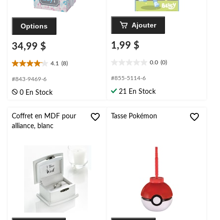
Ajouter
Options
1,99 $
34,99 $
0.0
(0)
4.1
(8)
0.0
4.1
étoile(s)
étoile(s)
#855-5114-6
#843-9469-6
sur
sur
21 En Stock
0 En Stock
5.
5.
8
évaluations
Coffret en MDF pour
Tasse Pokémon
alliance, blanc