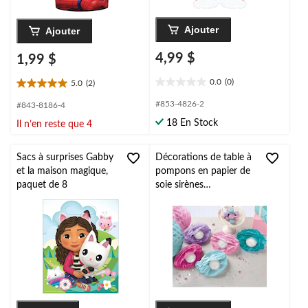
Ajouter
Ajouter
4,99 $
1,99 $
0.0
(0)
5.0
(2)
0.0
5.0
étoile(s)
étoile(s)
#853-4826-2
#843-8186-4
sur
sur
18 En Stock
Il n’en reste que 4
5.
5.
2
évaluations
Sacs à surprises Gabby
Décorations de table à
et la maison magique,
pompons en papier de
paquet de 8
soie sirènes
chatoyantes,
bleu/violet, 14 po, paq.
10, pour fête
d'anniversaire