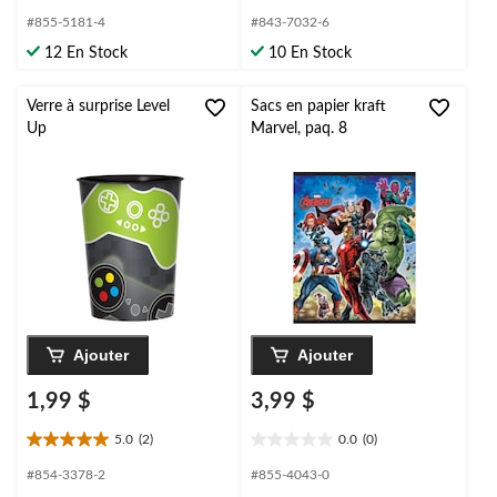
étoile(s)
étoile(s)
#855-5181-4
#843-7032-6
sur
sur
12 En Stock
10 En Stock
5.
5.
9
évaluations
Verre à surprise Level
Sacs en papier kraft
Up
Marvel, paq. 8
Ajouter
Ajouter
1,99 $
3,99 $
5.0
(2)
0.0
(0)
5.0
0.0
étoile(s)
étoile(s)
#854-3378-2
#855-4043-0
sur
sur