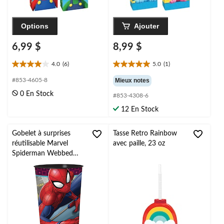
Options
Ajouter
6,99 $
8,99 $
4.0
(6)
5.0
(1)
4.0
5.0
étoile(s)
étoile(s)
#853-4605-8
Mieux notes
sur
sur
0 En Stock
#853-4308-6
5.
5.
6
1
12 En Stock
évaluations
évaluation
Gobelet à surprises
Tasse Retro Rainbow
réutilisable Marvel
avec paille, 23 oz
Spiderman Webbed
Wonder, 16 oz