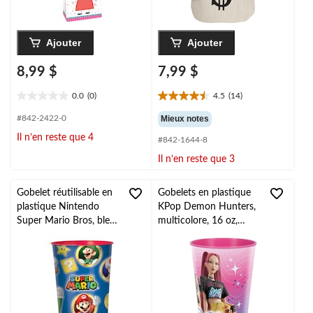
Ajouter
Ajouter
8,99 $
7,99 $
0.0
(0)
4.5
(14)
0.0
4.5
étoile(s)
étoile(s)
#842-2422-0
Mieux notes
sur
sur
Il n’en reste que 4
#842-1644-8
5.
5.
14
Il n’en reste que 3
évaluations
Gobelet réutilisable en
Gobelets en plastique
plastique Nintendo
KPop Demon Hunters,
Super Mario Bros, bleu,
multicolore, 16 oz,
16 oz, pour fête
pour les cadeaux-
d'anniversaire
surprises d'anniversaire