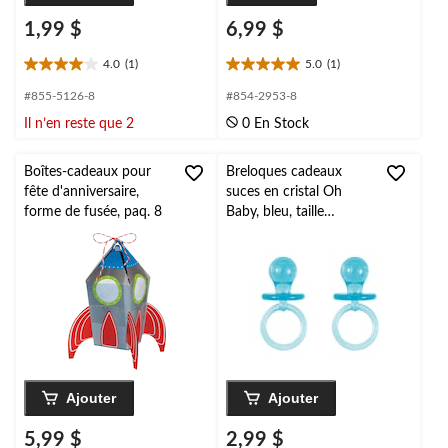
1,99 $
6,99 $
4.0
(1)
5.0
(1)
4.0
5.0
étoile(s)
étoile(s)
#855-5126-8
#854-2953-8
sur
sur
Il n’en reste que 2
0 En Stock
5.
5.
1
1
évaluation
évaluation
Boîtes-cadeaux pour
Breloques cadeaux
fête d'anniversaire,
suces en cristal Oh
forme de fusée, paq. 8
Baby, bleu, taille
unique, paq. 4, pour
fête
prénatale/dévoilement
du sexe
Ajouter
Ajouter
5,99 $
2,99 $