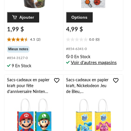
Ajouter
Options
1,99 $
4,99 $
4.5
(2)
0.0
(0)
4.5
0.0
étoile(s)
étoile(s)
Mieux notes
#854-6341-0
sur
sur
0 En Stock
#854-3127-0
5.
5.
Voir d'autres magasins
2
9 En Stock
évaluations
Sacs-cadeaux en papier
Sacs-cadeaux en papier
kraft pour fête
kraft, Nickelodeon Jeu
d'anniversaire Nintendo
de Bleu,
Super Mario Bros,
bleu/rose/jaune, 11,75
rouge/vert/bleu, 8 po,
po, paq. 8, pour fête
paq. 8
d'anniversaire