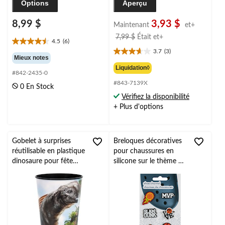
Options
Aperçu
8,99 $
3,93 $
Maintenant
et+
prix
7,99 $
Était
et+
4.5
(6)
4.5
était
3.7
(3)
étoile(s)
3.7
à
Mieux notes
sur
étoile(s)
partir
Liquidation◊
#842-2435-0
5.
sur
de
6
#843-7139X
5.
0 En Stock
7,99 $
évaluations
3
Vérifiez la disponibilité
évaluations
+ Plus d'options
Gobelet à surprises
Breloques décoratives
réutilisable en plastique
pour chaussures en
dinosaure pour fête
silicone sur le thème du
d'anniversaire Monde
basketball, multicolore,
jurassique, vert, 16 oz
paq. 6, accessoires
prêt-à-porter pour
anniversaire/cadeaux-
surprises