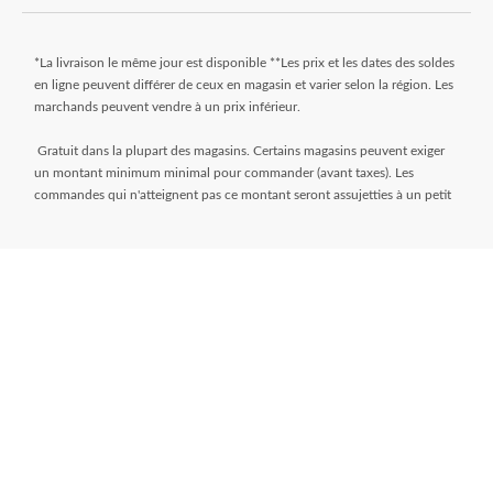
*La livraison le même jour est disponible **Les prix et les dates des soldes
en ligne peuvent différer de ceux en magasin et varier selon la région. Les
marchands peuvent vendre à un prix inférieur.
Gratuit dans la plupart des magasins. Certains magasins peuvent exiger
un montant minimum minimal pour commander (avant taxes). Les
commandes qui n'atteignent pas ce montant seront assujetties à un petit
montant. Les commandes sont généralement prêtes dans les 24 heures.
Attendez le courriel « Prêt pour le ramassage » avant de venir au magasin.
** Frais de livraison de 9,99 $ + taxes. Sélectionnez votre magasin et
entrez le code postal sur la page de l’article pendant que vous magasinez
pour déterminer si une livraison le jour même est disponible. Les articles
doivent répondre à certaines dimensions de volume et de poids et la
distance du magasin doit être inférieure à 10 km. Pour connaître toutes
les modalités, visitez
https://www.canadiantire.ca/fr/service-a-la-
clientele/commande-en-ligne.html
* L’offre de financement « Aucuns frais, aucun intérêt » pendant 24 mois
(à moins d’indication contraire) n'est accordée que sur demande sous
réserve d’une approbation de crédit préalable pour des achats de 150 $