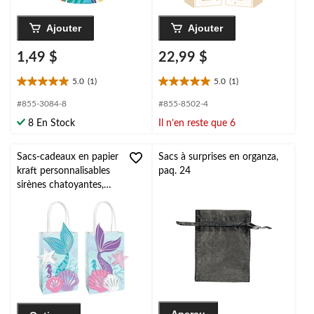
Ajouter
Ajouter
1,49 $
22,99 $
5.0
(1)
5.0
(1)
5.0
5.0
étoile(s)
étoile(s)
#855-3084-8
#855-8502-4
sur
sur
8 En Stock
Il n’en reste que 6
5.
5.
1
1
évaluation
évaluation
Sacs-cadeaux en papier
Sacs à surprises en organza,
kraft personnalisables
paq. 24
sirènes chatoyantes,
bleu/violet, 8 po, paq.
8, pour fête
d'anniversaire