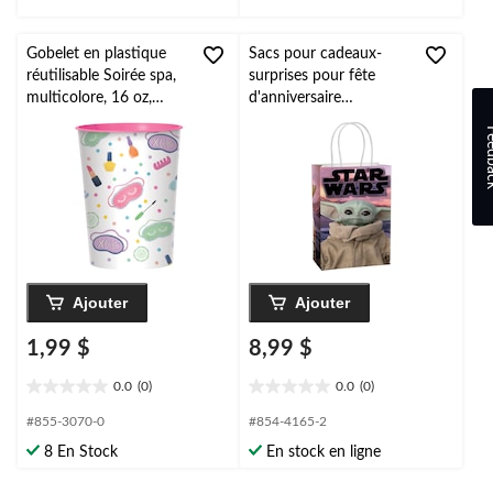
Gobelet en plastique
Sacs pour cadeaux-
réutilisable Soirée spa,
surprises pour fête
multicolore, 16 oz,
d'anniversaire
pour fête d'anniversaire
personnalisables Le
Feed
Mandalorien L'Enfant,
paq. 8
Ajouter
Ajouter
1,99 $
8,99 $
0.0
(0)
0.0
(0)
0.0
0.0
étoile(s)
étoile(s)
#855-3070-0
#854-4165-2
sur
sur
8 En Stock
En stock en ligne
5.
5.