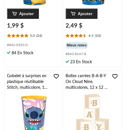
Ajouter
Ajouter
1,99 $
2,49 $
5.0
(24)
4.5
(10)
5.0
4.5
étoile(s)
étoile(s)
#842-0393-0
Mieux notes
sur
sur
84 En Stock
#843-8147-8
5.
5.
24
10
23 En Stock
évaluations
évaluations
Gobelet à surprises en
Boîtes carrées B-A-B-Y
plastique réutilisable
On Cloud Nine,
Stitch, multicolore, 16
multicolores, 12 x 12 x
oz, pour fête
12 po, paq. 4, pour fête
d'anniversaire
prénatale/dévoilement
du sexe/anniversaire