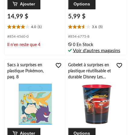
Ajouter
Options
14,99 $
5,99 $
4.0
(1)
3.6
(5)
4.0
3.6
étoile(s)
étoile(s)
#854-4560-0
#854-6775-8
sur
sur
Il n’en reste que 4
0 En Stock
5.
5.
Voir d'autres magasins
1
5
évaluation
évaluations
Sacs à surprises en
Gobelet à surprises en
plastique Pokémon,
plastique réutilisable et
paq. 8
durable Disney Les
Bagnoles 3, 16 oz
Ajouter
Options