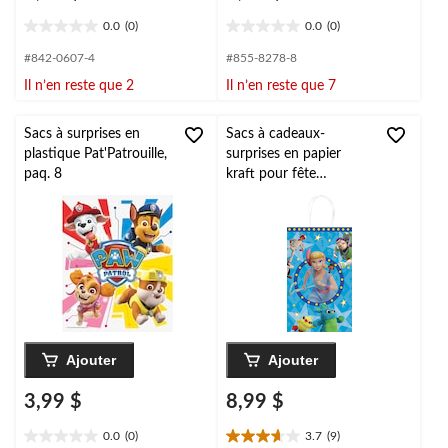
0.0
(0)
0.0
(0)
0.0
0.0
étoile(s)
étoile(s)
#842-0607-4
#855-8278-8
sur
sur
Il n’en reste que 2
Il n’en reste que 7
5.
5.
Sacs à surprises en
Sacs à cadeaux-
plastique Pat'Patrouille,
surprises en papier
paq. 8
kraft pour fête
d'anniversaire, Histoire
de jouets 4, paq. 8
Ajouter
Ajouter
3,99 $
8,99 $
0.0
(0)
3.7
(9)
0.0
3.7