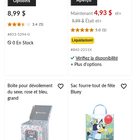
Aperçu
Options
4,93 $
8,99 $
Maintenant
et+
prix
9,99 $
Était
et+
3.4
(5)
3.4
était
5.0
(1)
5.0
étoile(s)
à
#853-5294-0
étoile(s)
sur
partir
Liquidation◊
0 En Stock
sur
5.
de
#842-2211X
5.
5
9,99 $
1
évaluations
Vérifiez la disponibilité
évaluation
+ Plus d'options
Boîte pour dévoilement
Sac fourre-tout de fête
du sexe, rose et bleu,
Bluey
grand