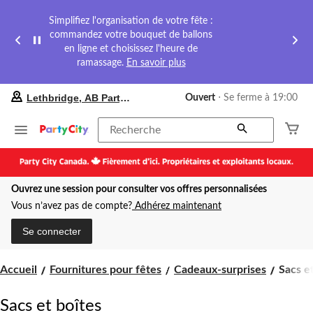
Simplifiez l'organisation de votre fête :
commandez votre bouquet de ballons
en ligne et choisissez l'heure de
ramassage.
En savoir plus
votre
Lethbridge, AB Party City
Ouvert
⋅ Se ferme à 19:00
magasin
préféré
est
Recherche
Lethbridge,
AB
Party
City,
Ouvrez une session pour consulter vos offres personnalisées
courament
Ouvert,
Vous n’avez pas de compte?
Adhérez maintenant
Se
ferme
Se connecter
à
à
19:00
Sacs
Accueil
Fournitures pour fêtes
Cadeaux-surprises
Sacs e
cliquer
et
pour
boîtes
changer
Sacs et boîtes