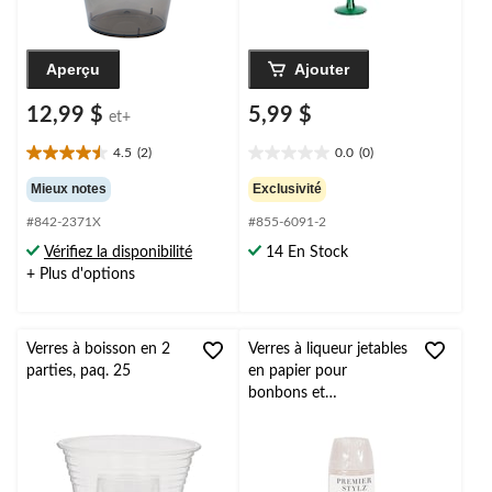
Aperçu
Ajouter
12,99 $
5,99 $
et+
4.5
(2)
0.0
(0)
4.5
0.0
étoile(s)
étoile(s)
Mieux notes
Exclusivité
sur
sur
#842-2371X
#855-6091-2
5.
5.
2
Vérifiez la disponibilité
14 En Stock
évaluations
+ Plus d'options
Verres à boisson en 2
Verres à liqueur jetables
parties, paq. 25
en papier pour
bonbons et
condiments, blanc, paq.
40, pour Noël/veille du
jour de l'An/fête
d'anniversaire