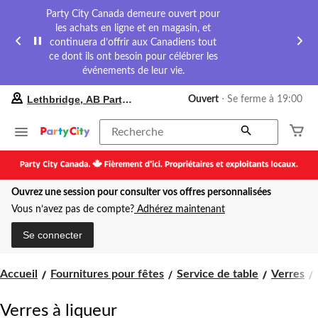
Party City Canada demeure ouvert pour
les achats en ligne et en magasin, et
continuera d’offrir aux Canadiens tout
ce dont ils ont besoin pour célébrer les
événements de leur vie.
votre
Lethbridge, AB Party City
Ouvert
⋅ Se ferme à 19:00
magasin
préféré
est
Recherche
Lethbridge,
AB
Party
City,
Ouvrez une session pour consulter vos offres personnalisées
courament
Ouvert,
Vous n’avez pas de compte?
Adhérez maintenant
Se
ferme
Se connecter
à
à
19:00
Accueil
Fournitures pour fêtes
Service de table
Verres
cliquer
pour
changer
Verres à liqueur