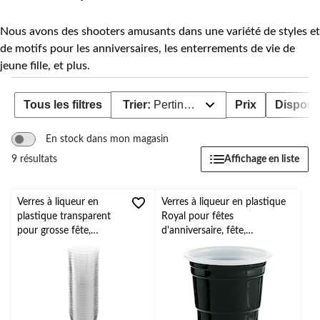
Nous avons des shooters amusants dans une variété de styles et
de motifs pour les anniversaires, les enterrements de vie de
jeune fille, et plus.
Tous les filtres
Trier:
Pertinence
Prix
Disponib
En stock dans mon magasin
Affichage en liste
9 résultats
Verres à liqueur en
Verres à liqueur en plastique
plastique transparent
Royal pour fêtes
pour grosse fête,
d'anniversaire, fête,
paq. 100
anniversaire, couleurs
variées, paq. 30