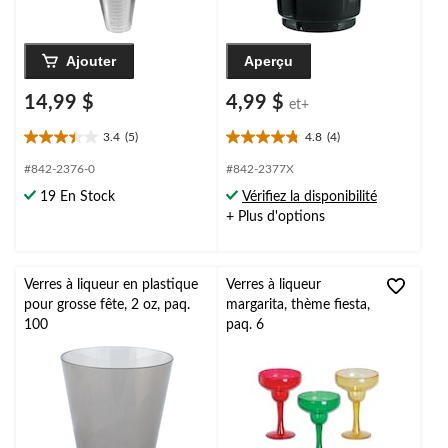
Ajouter
Aperçu
14,99 $
4,99 $
et+
3.4
(5)
4.8
(4)
3.4
4.8
étoile(s)
étoile(s)
#842-2376-0
#842-2377X
sur
sur
19 En Stock
Vérifiez la disponibilité
5.
5.
+ Plus d'options
5
4
évaluations
évaluations
Verres à liqueur en plastique
Verres à liqueur
pour grosse fête, 2 oz, paq.
margarita, thème fiesta,
100
paq. 6