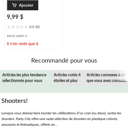
Ajouter
9,99 $
0.0
(0)
0.0
étoile(s)
#854-4089-4
sur
Il n’en reste que 6
5.
Recommandé pour vous
Articles les plus tendance
Articles cotés 4
Articles connexes à ce
sélectionnés pour vous
étoiles et plus
que vous avez consulté
Shooters!
Lorsque vous désirez faire monter les célébrations d’un cran (ou deux), sortez les
shooters. Party City offre une vaste sélection de shooters en plastique colorés,
amusants et thématiques, offerts en...