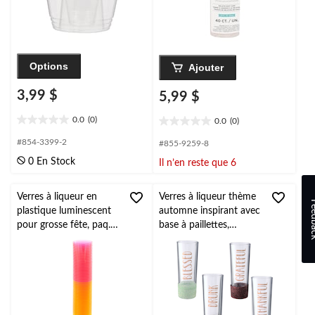
Options
Ajouter
3,99 $
5,99 $
0.0
(0)
0.0
(0)
0.0
0.0
étoile(s)
étoile(s)
#854-3399-2
#855-9259-8
sur
sur
0 En Stock
Il n’en reste que 6
5.
5.
Verres à liqueur en
Verres à liqueur thème
Feed
plastique luminescent
automne inspirant avec
pour grosse fête, paq.
base à paillettes,
100
cuivre/or/vert
menthe/argent, paq. 4,
pour l'Action de grâce