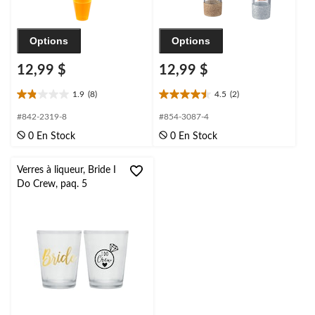
Options
Options
12,99 $
12,99 $
1.9
(8)
4.5
(2)
1.9
4.5
étoile(s)
étoile(s)
#842-2319-8
#854-3087-4
sur
sur
0 En Stock
0 En Stock
5.
5.
8
2
évaluations
évaluations
Verres à liqueur, Bride I
Do Crew, paq. 5