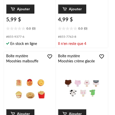
Ajouter
Ajouter
5,99 $
4,99 $
0.0
(0)
0.0
(0)
0.0
0.0
étoile(s)
étoile(s)
#855-9377-6
#855-7763-8
sur
sur
En stock en ligne
Il n’en reste que 4
5.
5.
Boîte mystère
Boîte mystère
Mooshies malbouffe
Mooshies crème glacée
Ajouter
Ajouter