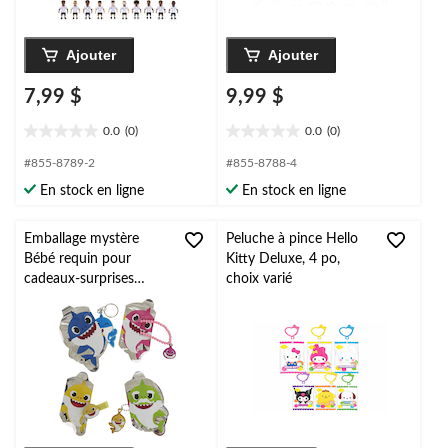
Ajouter
Ajouter
7,99 $
9,99 $
0.0
(0)
0.0
(0)
0.0
0.0
étoile(s)
étoile(s)
#855-8789-2
#855-8788-4
sur
sur
En stock en ligne
En stock en ligne
5.
5.
Emballage mystère
Peluche à pince Hello
Bébé requin pour
Kitty Deluxe, 4 po,
cadeaux-surprises
choix varié
d'anniversaire, paq. 4, 3
ans et plus