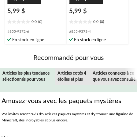
5,99 $
5,99 $
0.0
(0)
0.0
(0)
0.0
0.0
étoile(s)
étoile(s)
#855-9372-6
#855-9373-4
sur
sur
En stock en ligne
En stock en ligne
5.
5.
Recommandé pour vous
Articles les plus tendance
Articles cotés 4
Articles connexes à ce
sélectionnés pour vous
étoiles et plus
que vous avez consulté
Amusez-vous avec les paquets mystères
Vos invités seront ravis d'ouvrir ces paquets mystères et d'y trouver une figurine de
Minecraft, des Incroyables et plus encore.
Ces boîtes sont très amusantes, car elles sont remplies de belles surprises. Que vous