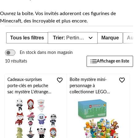
Ouvrez la boîte. Vos invités adoreront ces figurines de
Minecraft, des Incroyable et plus encore.
Tous les filtres
Trier:
Pertinence
Marque
Aub
En stock dans mon magasin
Affichage en liste
10 résultats
Cadeaux-surprises
Boîte mystère mini-
porte-clés en peluche
personnage à
sac mystère L'étrange
collectionner LEGO
Noël de Monsieur Jack
minifigures, Animaux
Jack
série 28, 71051, 5 ans
Skellington/Sally/Zéro,
et plus, choix varié
multicolore, 5 po, pour
l'Halloween