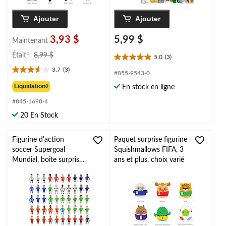
Ajouter
Ajouter
3,93 $
5,99 $
Maintenant
prix
±
Était
8,99 $
5.0
(3)
5.0
était
3.7
(3)
étoile(s)
8,99 $
3.7
#855-9543-0
sur
étoile(s)
Liquidation◊
En stock en ligne
5.
sur
3
#845-1698-4
5.
évaluations
3
20 En Stock
évaluations
Figurine d'action
Paquet surprise figurine
soccer Supergoal
Squishmallows FIFA, 3
Mundial, boîte surprise,
ans et plus, choix varié
choix varié