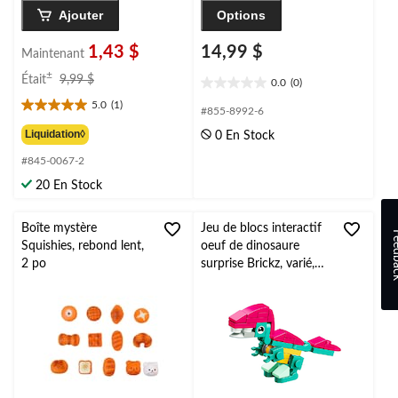
Ajouter
Options
1,43 $
14,99 $
Maintenant
prix
±
Était
9,99 $
0.0
(0)
0.0
était
5.0
(1)
étoile(s)
9,99 $
5.0
#855-8992-6
sur
étoile(s)
Liquidation◊
0 En Stock
5.
sur
#845-0067-2
5.
1
20 En Stock
évaluation
Boîte mystère
Jeu de blocs interactif
Feed
Squishies, rebond lent,
oeuf de dinosaure
2 po
surprise Brickz, varié,
plusieurs couleurs, 3
ans et plus, pour
Pâques/cadeau-surprise