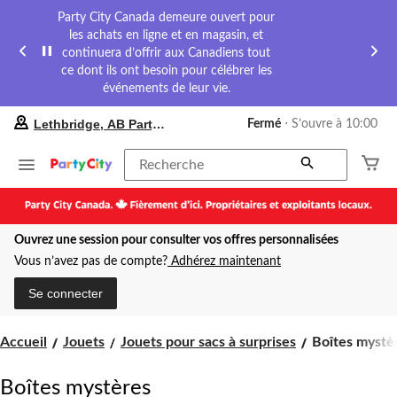
Party City Canada demeure ouvert pour
les achats en ligne et en magasin, et
continuera d’offrir aux Canadiens tout
ce dont ils ont besoin pour célébrer les
événements de leur vie.
votre
Lethbridge, AB Party City
Fermé
⋅ S’ouvre à 10:00
magasin
préféré
est
Recherche
Lethbridge,
AB
Party
City,
Ouvrez une session pour consulter vos offres personnalisées
courament
Fermé,
Vous n’avez pas de compte?
Adhérez maintenant
S’ouvre
à
Se connecter
à
10:00
cliquer
Boîtes
Accueil
Jouets
Jouets pour sacs à surprises
Boîtes mystè
pour
mystères
changer
Boîtes mystères