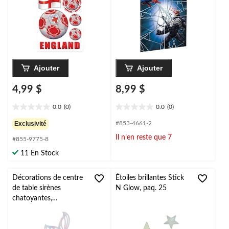
paq. 6, décalcomanie
fête d'anniversaire
pour Coupe du
monde/fête sportive
Ajouter
Ajouter
4,99 $
8,99 $
0.0
(0)
0.0
(0)
0.0
0.0
étoile(s)
étoile(s)
Exclusivité
#853-4661-2
sur
sur
Il n’en reste que 7
#855-9775-8
5.
5.
11 En Stock
Décorations de centre
Étoiles brillantes Stick
de table sirènes
N Glow, paq. 25
chatoyantes,
rose/violet/bleu, 13,25
po, paq. 9, pour fête
d'anniversaire