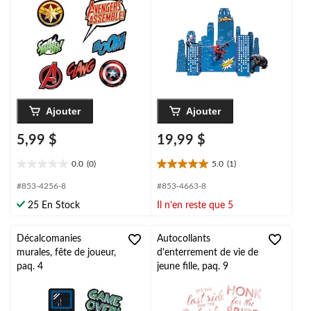
Disney Marvel
pour fête d'anniversaire
Avengers, rouge/bleu,
12 po, paq. 14, pour
fête d'anniversaire
Ajouter
Ajouter
5,99 $
19,99 $
0.0
(0)
5.0
(1)
0.0
5.0
étoile(s)
étoile(s)
#853-4256-8
#853-4663-8
sur
sur
25 En Stock
Il n’en reste que 5
5.
5.
1
évaluation
Décalcomanies
Autocollants
murales, fête de joueur,
d'enterrement de vie de
paq. 4
jeune fille, paq. 9