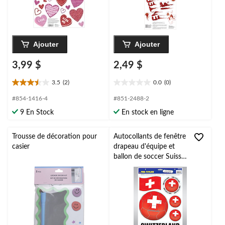
Ajouter
Ajouter
3,99 $
2,49 $
3.5
(2)
0.0
(0)
3.5
0.0
étoile(s)
étoile(s)
#854-1416-4
#851-2488-2
sur
sur
9 En Stock
En stock en ligne
5.
5.
2
évaluations
Trousse de décoration pour
Autocollants de fenêtre
casier
drapeau d'équipe et
ballon de soccer Suisse,
multicolore, paq. 6,
décalcomanie pour
Coupe du monde/fête
sportive