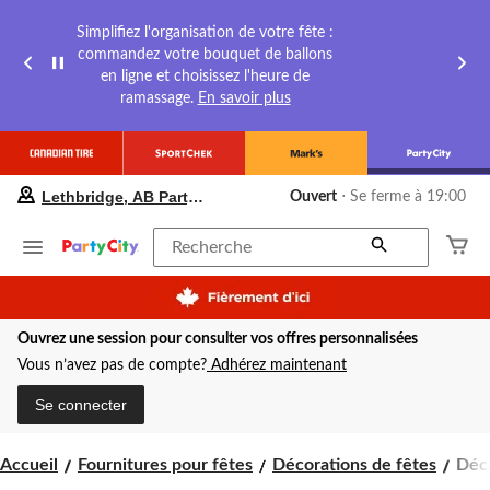
Simplifiez l'organisation de votre fête :
commandez votre bouquet de ballons
en ligne et choisissez l'heure de
ramassage.
En savoir plus
votre
Lethbridge, AB Party City
Ouvert
⋅ Se ferme à 19:00
magasin
préféré
est
Recherche
Lethbridge,
AB
Party
City,
Ouvrez une session pour consulter vos offres personnalisées
courament
Ouvert,
Vous n’avez pas de compte?
Adhérez maintenant
Se
ferme
Se connecter
à
à
19:00
Déca
Accueil
Fournitures pour fêtes
Décorations de fêtes
Déca
cliquer
auto