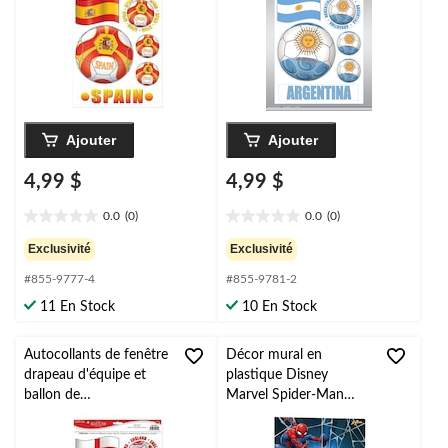
pour Coupe du
pour Coupe du
monde/fête sportive
monde/fête sportive
Ajouter
Ajouter
4,99 $
4,99 $
0.0
(0)
0.0
(0)
0.0
0.0
étoile(s)
étoile(s)
Exclusivité
Exclusivité
sur
sur
#855-9777-4
#855-9781-2
5.
5.
11 En Stock
10 En Stock
Autocollants de fenêtre
Décor mural en
drapeau d'équipe et
plastique Disney
ballon de
Marvel Spider-Man
soccer/football
Venom, bleu/rouge,
Angleterre, multicolore,
14,5 po, paq. 4, pour