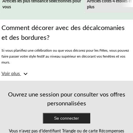
Articles les plus tendance sélectionnés pour
Articles cotés 4 étoiles et
vous
plus
Comment décorer avec des décalcomanies
et des bordures?
Si vous planifiez une célébration ou que vous décorez pour les Fêtes, vous pouvez
faire passer votre style festif au niveau supérieur en décorant vos fenêtres et vos
murs.
Voir plus
Décalcomanies de fenêtre dignes d’admiration
Collez quelques décalcomanies amusantes sur vos fenêtres pour décorer l’extérieur
de votre maison. Les autocollants ou les affiches autocollantes pour fenêtre créent
Ouvrez une session pour consulter vos offres
aussi un effet visuel accueillant pour les invités de votre fête. Vous pouvez choisir
personnalisées
des décalcomanies de fenêtre qui s’agencent aux décorations, aux banderoles, aux
confettis de votre fête et plus. Par exemple, si vous organisez une fête à thème de
cauchemar avant Noël, remplissez vos fenêtres avant d’autocollants muraux Jack
Se connecter
Skellington pour donner à vos invités un aperçu du décor qui les attend à
l’intérieur.
Vous n’avez pas d’identifiant Triangle ou de carte Récompenses