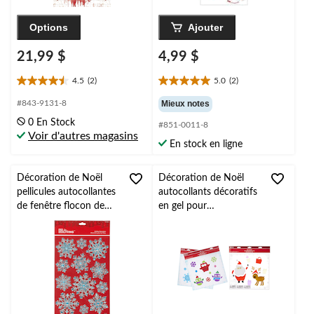
Options
Ajouter
21,99 $
4,99 $
4.5
(2)
5.0
(2)
4.5
5.0
étoile(s)
étoile(s)
#843-9131-8
Mieux notes
sur
sur
0 En Stock
#851-0011-8
5.
5.
Voir d'autres magasins
2
2
En stock en ligne
évaluations
évaluations
Décoration de Noël
Décoration de Noël
pellicules autocollantes
autocollants décoratifs
de fenêtre flocon de
en gel pour
neige For Living, choix
fenêtre/mur Design
de modèles
Group, styles variés,
réutilisables, 11,5 x 12
po