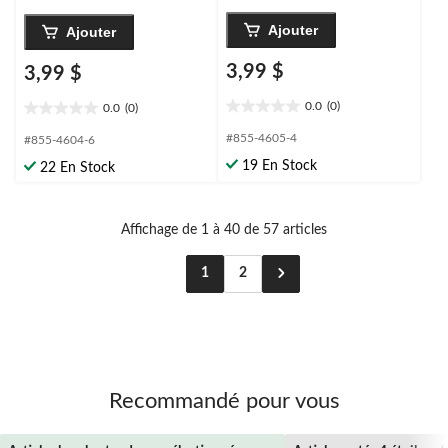
Ajouter
Ajouter
3,99 $
3,99 $
0.0
(0)
0.0
(0)
0.0
0.0
étoile(s)
étoile(s)
#855-4605-4
#855-4604-6
sur
sur
19 En Stock
22 En Stock
5.
5.
Affichage de 1 à 40 de 57 articles
1
2
Recommandé pour vous