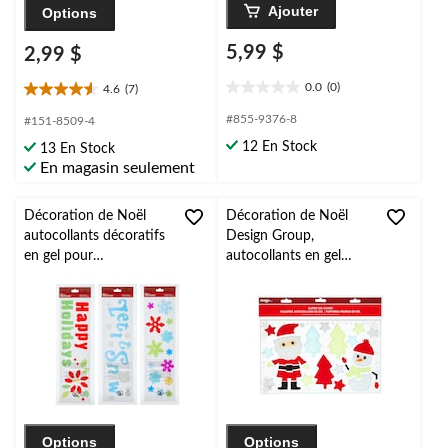
Ajouter
Options
5,99 $
2,99 $
0.0
(0)
4.6
(7)
0.0
4.6
étoile(s)
étoile(s)
#855-9376-8
#151-8509-4
sur
sur
12 En Stock
13 En Stock
5.
5.
En magasin seulement
7
évaluations
Décoration de Noël
Décoration de Noël
autocollants décoratifs
Design Group,
en gel pour
autocollants en gel
fenêtre/mur Design
scintillants personnage
Group, modèles
des Fêtes à peler et
aléatoires, réutilisables,
coller réutilisables
5,5 x 21 po
Options
Options