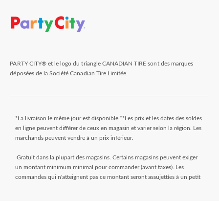
PARTY CITY® et le logo du triangle CANADIAN TIRE sont des marques
déposées de la Société Canadian Tire Limitée.
*La livraison le même jour est disponible **Les prix et les dates des soldes
en ligne peuvent différer de ceux en magasin et varier selon la région. Les
marchands peuvent vendre à un prix inférieur.
Gratuit dans la plupart des magasins. Certains magasins peuvent exiger
un montant minimum minimal pour commander (avant taxes). Les
commandes qui n'atteignent pas ce montant seront assujetties à un petit
montant. Les commandes sont généralement prêtes dans les 24 heures.
Attendez le courriel « Prêt pour le ramassage » avant de venir au magasin.
** Frais de livraison de 9,99 $ + taxes. Sélectionnez votre magasin et
entrez le code postal sur la page de l’article pendant que vous magasinez