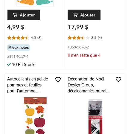
Ajouter
Ajouter
4,99 $
17,99 $
4.5
(8)
3.5
(4)
4.5
3.5
étoile(s)
étoile(s)
Mieux notes
#853-5070-2
sur
sur
Il n’en reste que 4
#843-9117-4
5.
5.
8
4
10 En Stock
évaluations
évaluations
Autocollants en gel de
Décoration de Noël
pommes et feuilles
Design Group,
pour l'automne,
décalcomanies murales,
multicolore, paq. 9,
autocollants à peler et
décorations d'intérieur
coller réutilisables à
pour l'automne
motifs écossais des
fêtes