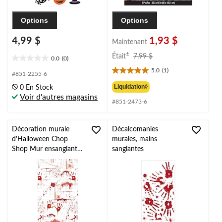
Options
Options
4,99 $
1,93 $
Maintenant
prix
±
Était
7,99 $
0.0
(0)
0.0
était
5.0
(1)
étoile(s)
7,99 $
5.0
#851-2255-6
sur
étoile(s)
Liquidation◊
0 En Stock
5.
sur
Voir d'autres magasins
#851-2473-6
5.
1
évaluation
Décoration murale
Décalcomanies
d'Halloween Chop
murales, mains
Shop Mur ensanglanté,
sanglantes
4 x 20 pi