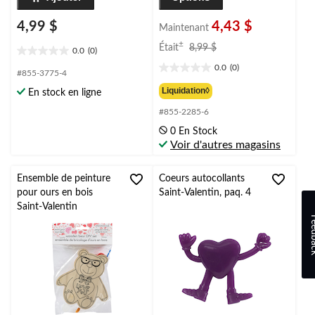
4,99 $
4,43 $
Maintenant
prix
±
Était
8,99 $
0.0
(0)
0.0
était
0.0
(0)
étoile(s)
8,99 $
0.0
#855-3775-4
sur
étoile(s)
Liquidation◊
En stock en ligne
5.
sur
#855-2285-6
5.
0 En Stock
Voir d'autres magasins
Ensemble de peinture
Coeurs autocollants
pour ours en bois
Saint-Valentin, paq. 4
Saint-Valentin
Feed