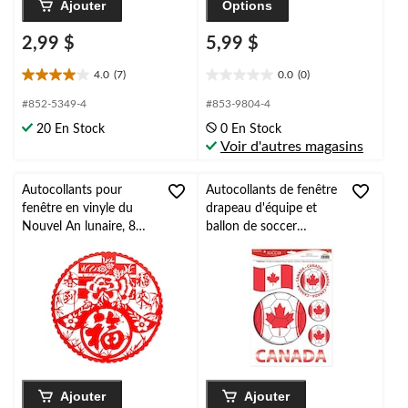
Ajouter
Options
2,99 $
5,99 $
4.0
(7)
0.0
(0)
4.0
0.0
étoile(s)
étoile(s)
#852-5349-4
#853-9804-4
sur
sur
20 En Stock
0 En Stock
5.
5.
Voir d'autres magasins
7
évaluations
Autocollants pour
Autocollants de fenêtre
fenêtre en vinyle du
drapeau d'équipe et
Nouvel An lunaire, 8
ballon de soccer
po, paq. 4
Canada, multicolore,
paq. 6, décalcomanie
pour Coupe du
monde/fête sportive
Ajouter
Ajouter