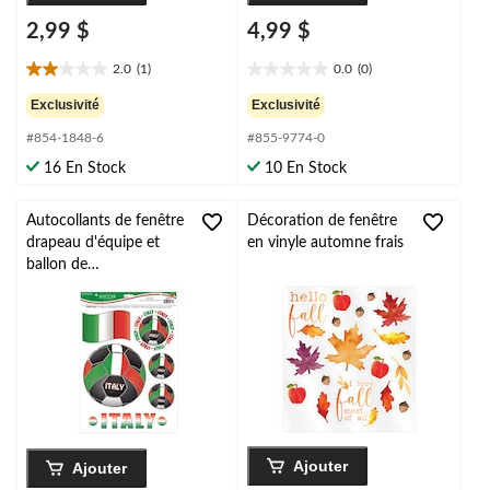
2,99 $
4,99 $
2.0
(1)
0.0
(0)
2.0
0.0
étoile(s)
étoile(s)
Exclusivité
Exclusivité
sur
sur
#854-1848-6
#855-9774-0
5.
5.
1
16 En Stock
10 En Stock
évaluation
Autocollants de fenêtre
Décoration de fenêtre
drapeau d'équipe et
en vinyle automne frais
ballon de
football/soccer Italie,
multicolore, paq. 6,
décalcomanie pour
Coupe du monde/fête
sportive
Ajouter
Ajouter