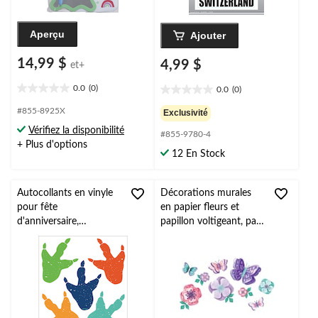
Aperçu
Ajouter
14,99 $
4,99 $
et+
0.0
(0)
0.0
(0)
0.0
0.0
étoile(s)
étoile(s)
#855-8925X
Exclusivité
sur
sur
Vérifiez la disponibilité
5.
#855-9780-4
5.
+ Plus d'options
12 En Stock
Autocollants en vinyle
Décorations murales
pour fête
en papier fleurs et
d'anniversaire,
papillon voltigeant, paq.
empreinte de
9
dinosaure, paq. 10