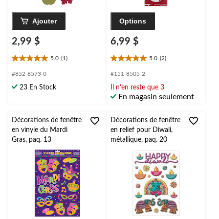
Ajouter
Options
2,99 $
6,99 $
5.0
(1)
5.0
(2)
5.0
5.0
étoile(s)
étoile(s)
#852-8573-0
#151-8505-2
sur
sur
23 En Stock
Il n’en reste que 3
5.
5.
En magasin seulement
1
2
évaluation
évaluations
Décorations de fenêtre
Décorations de fenêtre
en vinyle du Mardi
en relief pour Diwali,
Gras, paq. 13
métallique, paq. 20