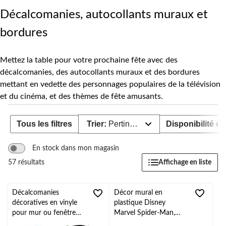
pour
mur
changer
Décalcomanies, autocollants muraux et
et
bord
bordures
Mettez la table pour votre prochaine fête avec des
décalcomanies, des autocollants muraux et des bordures
mettant en vedette des personnages populaires de la télévision
et du cinéma, et des thèmes de fête amusants.
Tous les filtres
Trier:
Pertinence
Disponibilité de
En stock dans mon magasin
Affichage en liste
57 résultats
Décalcomanies
Décor mural en
décoratives en vinyle
plastique Disney
pour mur ou fenêtre
Marvel Spider-Man,
Avengers Assemble
bleu, 13 po, paq. 9,