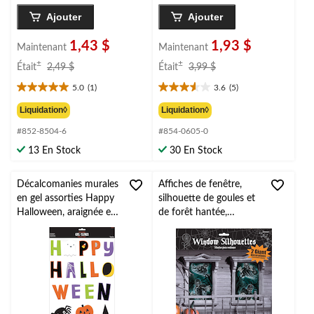
Ajouter
Ajouter
1,43 $
1,93 $
Maintenant
Maintenant
prix
prix
±
±
Était
2,49 $
Était
3,99 $
était
était
5.0
(1)
3.6
(5)
2,49 $
3,99 $
5.0
3.6
étoile(s)
étoile(s)
Liquidation◊
Liquidation◊
sur
sur
#852-8504-6
#854-0605-0
5.
5.
1
5
13 En Stock
30 En Stock
évaluation
évaluations
Décalcomanies murales
Affiches de fenêtre,
en gel assorties Happy
silhouette de goules et
Halloween, araignée et
de forêt hantée,
citrouille lanterne,
noir/vert, 65 po, paq. 2,
multicolore, paq. 17,
décorations d'intérieur
décorations d'intérieur
pour l'Halloween
pour l'Halloween