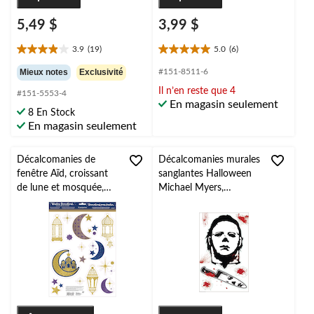
5,49 $
3,99 $
3.9
(19)
5.0
(6)
3.9
5.0
étoile(s)
étoile(s)
Mieux notes
Exclusivité
#151-8511-6
sur
sur
Il n’en reste que 4
#151-5553-4
5.
5.
En magasin seulement
19
6
8 En Stock
évaluations
évaluations
En magasin seulement
Décalcomanies de
Décalcomanies murales
fenêtre Aïd, croissant
sanglantes Halloween
de lune et mosquée,
Michael Myers,
bleu/or/violet
noir/rouge, paq. 5,
scintillant, paq. 15
décorations d'intérieur
pour l'Halloween