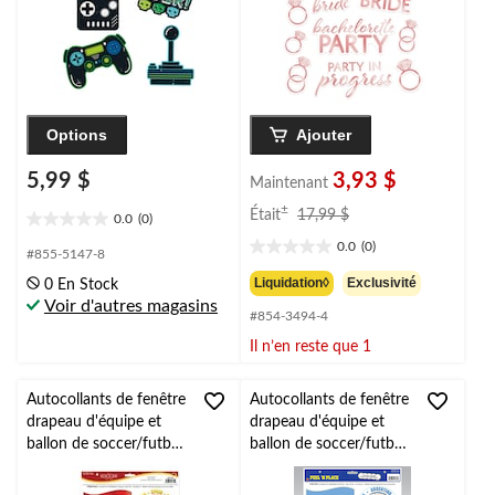
Options
Ajouter
5,99 $
3,93 $
Maintenant
prix
±
Était
17,99 $
0.0
(0)
0.0
était
0.0
(0)
étoile(s)
17,99 $
0.0
#855-5147-8
sur
étoile(s)
Liquidation◊
Exclusivité
0 En Stock
5.
sur
Voir d'autres magasins
#854-3494-4
5.
Il n’en reste que 1
Autocollants de fenêtre
Autocollants de fenêtre
drapeau d'équipe et
drapeau d'équipe et
ballon de soccer/futbol
ballon de soccer/futbol
Espagne, multicolore,
Argentine, multicolore,
paq. 6, décalcomanie
paq. 6, décalcomanie