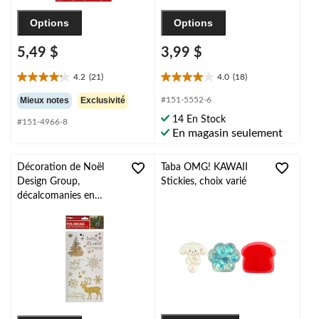
Options
Options
5,49 $
3,99 $
4.2
(21)
4.0
(18)
4.2
4.0
étoile(s)
étoile(s)
Mieux notes
Exclusivité
#151-5552-6
sur
sur
14 En Stock
#151-4966-8
5.
5.
En magasin seulement
21
18
évaluations
évaluations
Décoration de Noël
Taba OMG! KAWAII
Design Group,
Stickies, choix varié
décalcomanies en
aluminium à peler et
coller réutilisable, or