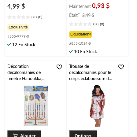
0,93 $
4,99 $
Maintenant
prix
±
Était
2,49 $
0.0
(0)
0.0
était
0.0
(0)
étoile(s)
2,49 $
0.0
Exclusivité
sur
étoile(s)
Liquidation◊
#855-9779-0
5.
sur
#855-1014-8
5.
12 En Stock
10 En Stock
Décoration
Trousse de
décalcomanies de
décalcomanies pour le
fenêtre Hanoukka,
corps éclaboussure de
multicolore, paq. 7,
sang scintillant
pour Hanoukka
Ajouter
Options