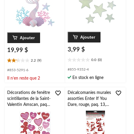
Ajouter
Ajouter
3,99 $
19,99 $
0.0
(0)
2.2
(9)
0.0
2.2
étoile(s)
étoile(s)
#855-9352-4
#853-5291-6
sur
sur
En stock en ligne
Il n’en reste que 2
5.
5.
9
évaluations
Décorations de fenêtre
Décalcomanies murales
scintillantes de la Saint-
assorties Enter If You
Valentin Amscan, paq.
Dare, rouge, paq. 13,
25
décorations d'intérieur
pour l'Halloween