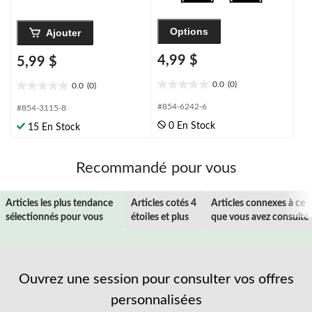
Options
Ajouter
4,99 $
5,99 $
0.0
(0)
0.0
(0)
0.0
0.0
étoile(s)
étoile(s)
#854-6242-6
#854-3115-8
sur
sur
0 En Stock
15 En Stock
5.
5.
Recommandé pour vous
Articles les plus tendance
Articles cotés 4
Articles connexes à ce
sélectionnés pour vous
étoiles et plus
que vous avez consulté
Ouvrez une session pour consulter vos offres
personnalisées