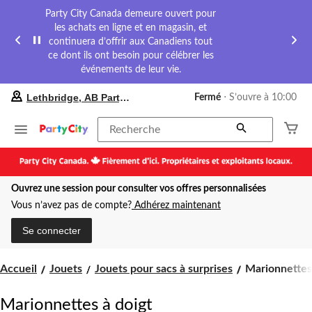
Party City Canada demeure ouvert pour
les achats en ligne et en magasin, et
continuera d’offrir aux Canadiens tout
ce dont ils ont besoin pour célébrer les
événements de leur vie.
votre
Lethbridge, AB Party City
Fermé
⋅ S’ouvre à 10:00
magasin
préféré
est
Recherche
Lethbridge,
AB
Party
City,
Ouvrez une session pour consulter vos offres personnalisées
courament
Fermé,
Vous n’avez pas de compte?
Adhérez maintenant
S’ouvre
à
Se connecter
à
10:00
cliquer
Marionnettes
Accueil
Jouets
Jouets pour sacs à surprises
Marionnettes
pour
à
changer
doigt
Marionnettes à doigt