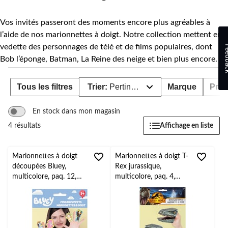
Vos invités passeront des moments encore plus agréables à
l’aide de nos marionnettes à doigt. Notre collection mettent en
vedette des personnages de télé et de films populaires, dont
Feed
Bob l’éponge, Batman, La Reine des neige et bien plus encore.
Tous les filtres
Trier:
Pertinence
Marque
Prix
En stock dans mon magasin
Affichage en liste
4 résultats
Marionnettes à doigt
Marionnettes à doigt T-
découpées Bluey,
Rex jurassique,
multicolore, paq. 12,
multicolore, paq. 4,
pour
pour
anniversaire/cadeau-
anniversaire/cadeau-
surprise
surprise