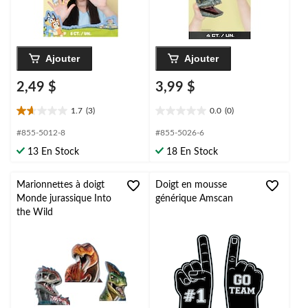
Ajouter
Ajouter
2,49 $
3,99 $
1.7
(3)
0.0
(0)
1.7
0.0
étoile(s)
étoile(s)
#855-5012-8
#855-5026-6
sur
sur
13 En Stock
18 En Stock
5.
5.
3
évaluations
Marionnettes à doigt
Doigt en mousse
Monde jurassique Into
générique Amscan
the Wild