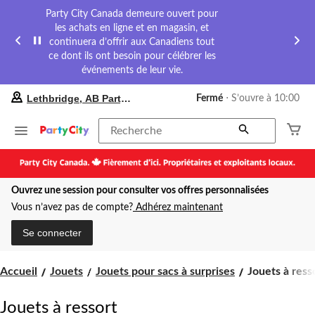
Party City Canada demeure ouvert pour
les achats en ligne et en magasin, et
continuera d’offrir aux Canadiens tout
ce dont ils ont besoin pour célébrer les
événements de leur vie.
votre
Lethbridge, AB Party City
Fermé
⋅ S’ouvre à 10:00
magasin
préféré
est
Recherche
Lethbridge,
AB
Party
City,
Ouvrez une session pour consulter vos offres personnalisées
courament
Fermé,
Vous n’avez pas de compte?
Adhérez maintenant
S’ouvre
à
Se connecter
à
10:00
cliquer
Jouets
Accueil
Jouets
Jouets pour sacs à surprises
Jouets à ress
pour
à
changer
ressort
Jouets à ressort