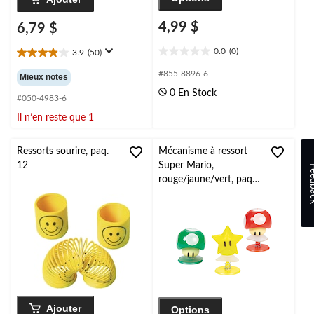
4,99 $
6,79 $
0.0
(0)
3.9
(50)
0.0
3.9
étoile(s)
étoile(s)
#855-8896-6
Mieux notes
sur
sur
0 En Stock
5.
5.
#050-4983-6
50
Il n’en reste que 1
évaluations
Ressorts sourire, paq.
Mécanisme à ressort
12
Super Mario,
Feed
rouge/jaune/vert, paq.
6
Ajouter
Options