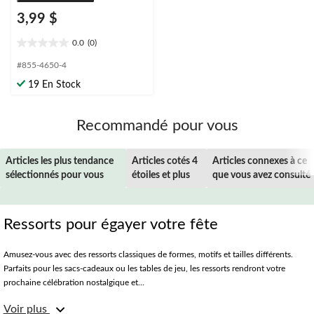
3,99 $
0.0
(0)
0.0
étoile(s)
#855-4650-4
sur
19 En Stock
5.
Recommandé pour vous
Articles les plus tendance
Articles cotés 4
Articles connexes à ce
sélectionnés pour vous
étoiles et plus
que vous avez consulté
Ressorts pour égayer votre fête
Amusez-vous avec des ressorts classiques de formes, motifs et tailles différents.
Parfaits pour les sacs-cadeaux ou les tables de jeu, les ressorts rendront votre
prochaine célébration nostalgique et...
Voir plus