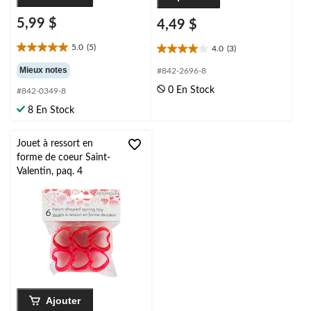
5,99 $
4,49 $
5.0
(5)
4.0
(3)
5.0
4.0
étoile(s)
étoile(s)
Mieux notes
#842-2696-8
sur
sur
0 En Stock
#842-0349-8
5.
5.
5
3
8 En Stock
évaluations
évaluations
Jouet à ressort en
forme de coeur Saint-
Valentin, paq. 4
Ajouter