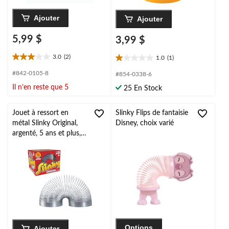
Ajouter
Ajouter
5,99 $
3,99 $
3.0
(2)
1.0
(1)
3.0
1.0
étoile(s)
étoile(s)
#842-0105-8
#854-0338-6
sur
sur
Il n’en reste que 5
25 En Stock
5.
5.
2
1
évaluations
évaluation
Jouet à ressort en
Slinky Flips de fantaisie
métal Slinky Original,
Disney, choix varié
argenté, 5 ans et plus,
cadeau-surprise pour
fête d'anniversaire
Options
Ajouter