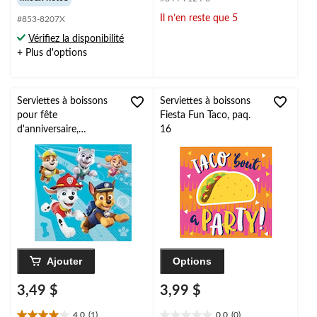
sur
sur
Il n’en reste que 5
#853-8207X
5.
5.
8
Vérifiez la disponibilité
évaluations
+ Plus d'options
Serviettes à boissons
Serviettes à boissons
pour fête
Fiesta Fun Taco, paq.
d'anniversaire,
16
Aventures de la
Pat'Patrouille, petit,
paq. 16
Ajouter
Options
3,49 $
3,99 $
4.0
(1)
0.0
(0)