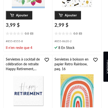
Ajouter
Ajouter
3,99 $
2,99 $
0.0
(0)
0.0
(0)
0.0
0.0
étoile(s)
étoile(s)
#855-8555-8
#855-8620-2
sur
sur
Il n’en reste que 4
8 En Stock
5.
5.
Serviettes à cocktail de
Serviettes à boisson en
Feed
célébration de retraite
papier Retro Rainbow,
Happy Retirement,
paq. 16
blanc/argenté/bleu, 6,5
po, paq. 16