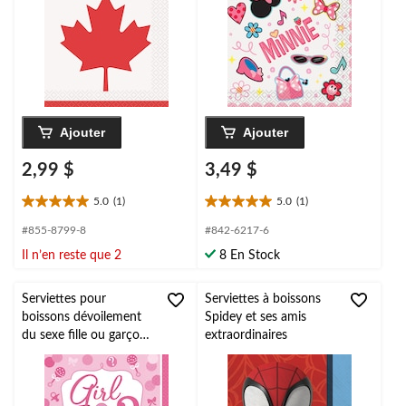
Minnie Mouse, rose, 5
po, paq. 16, 2
épaisseurs
Ajouter
Ajouter
2,99 $
3,49 $
5.0
(1)
5.0
(1)
5.0
5.0
étoile(s)
étoile(s)
#855-8799-8
#842-6217-6
sur
sur
Il n’en reste que 2
8 En Stock
5.
5.
1
1
évaluation
évaluation
Serviettes pour
Serviettes à boissons
boissons dévoilement
Spidey et ses amis
du sexe fille ou garçon,
extraordinaires
paq. 16