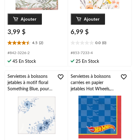
Ajouter
Ajouter
3,99 $
6,99 $
4.5
(2)
0.0
(0)
4.5
0.0
étoile(s)
étoile(s)
#842-3226-2
#853-7233-4
sur
sur
45 En Stock
25 En Stock
5.
5.
2
évaluations
Serviettes à boissons
Serviettes à boissons
jetables à motif floral
carrées en papier
Something Blue, pour
jetables Hot Wheels,
enterrement de vie de
multicolore, 5 po, paq.
jeune fille, mariage et
16, pour fête
fête de fiançailles, bleu
d'anniversaire
et blanc, 5 po, paq. 12