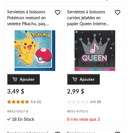
Serviettes à boissons
Serviettes à boissons
Pokémon mettant en
carrées jetables en
vedette Pikachu, paq.
papier Queen Internet
16
Famous, blanc/rose, 5
po, paq. 16, 2
épaisseurs, pour fête
d'anniversaire
Ajouter
Ajouter
3,49 $
2,99 $
5.0
(1)
0.0
(0)
5.0
0.0
étoile(s)
étoile(s)
#842-0437-8
#853-4705-0
sur
sur
18 En Stock
Il n’en reste que 3
5.
5.
1
évaluation