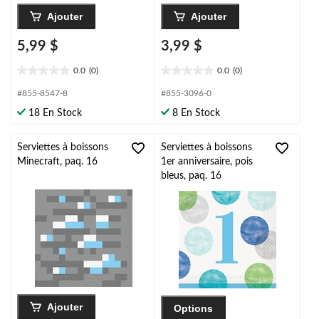
Ajouter
Ajouter
5,99 $
3,99 $
0.0
(0)
0.0
(0)
0.0
0.0
étoile(s)
étoile(s)
#855-8547-8
#855-3096-0
sur
sur
18 En Stock
8 En Stock
5.
5.
Serviettes à boissons
Serviettes à boissons
Minecraft, paq. 16
1er anniversaire, pois
bleus, paq. 16
Ajouter
Options