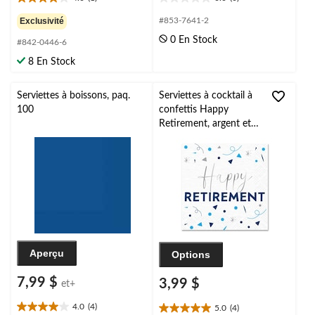
4.0
0.0
étoile(s)
étoile(s)
Exclusivité
#853-7641-2
sur
sur
0 En Stock
#842-0446-6
5.
5.
1
8 En Stock
évaluation
Serviettes à boissons, paq.
Serviettes à cocktail à
100
confettis Happy
Retirement, argent et
bleu, 5 po, paq. 16
Aperçu
Options
7,99 $
3,99 $
et+
4.0
(4)
5.0
(4)
4.0
5.0