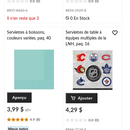
0.0
(0)
0.0
(0)
0.0
0.0
étoile(s)
étoile(s)
#855-8660-6
#854-2929-8
sur
sur
Il n’en reste que 3
0 En Stock
5.
5.
Serviettes à boissons,
Serviettes de table à
couleurs variées, paq. 40
équipes multiples de la
LNH, paq. 16
Aperçu
Ajouter
3,99 $
4,29 $
et+
4.9
(8)
0.0
(0)
4.9
0.0
étoile(s)
étoile(s)
Mieux notes
#844-7124-6