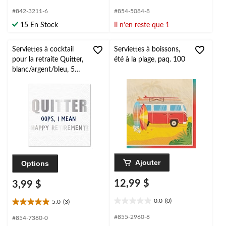
étoile(s)
étoile(s)
#842-3211-6
#854-5084-8
sur
sur
15 En Stock
Il n’en reste que 1
5.
5.
1
évaluation
Serviettes à cocktail
Serviettes à boissons,
pour la retraite Quitter,
été à la plage, paq. 100
blanc/argent/bleu, 5
po, paq. 16
Ajouter
Options
12,99 $
3,99 $
0.0
(0)
5.0
(3)
0.0
5.0
étoile(s)
étoile(s)
#855-2960-8
#854-7380-0
sur
sur