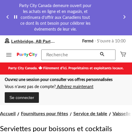
Party City Canada demeure ouvert pour
les achats en ligne et en magasin, et
continuera d’offrir aux Canadiens tout
ce dont ils ont besoin pour célébrer les
événements de leur vie.
votre
Lethbridge, AB Party City
Fermé
⋅ S’ouvre à 10:00
magasin
préféré
est
Recherche
Lethbridge,
AB
Party
City,
Ouvrez une session pour consulter vos offres personnalisées
courament
Fermé,
Vous n’avez pas de compte?
Adhérez maintenant
S’ouvre
à
Se connecter
à
10:00
cliquer
Accueil
Fournitures pour fêtes
Service de table
Vaisselle
pour
changer
Serviettes pour boissons et cocktails