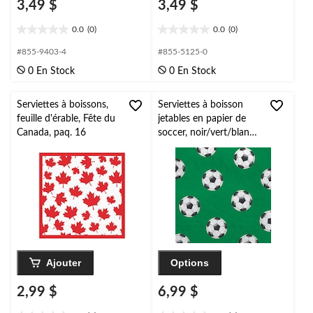
3,49 $
3,49 $
0.0
(0)
0.0
(0)
0.0
0.0
étoile(s)
étoile(s)
#855-9403-4
#855-5125-0
sur
sur
0 En Stock
0 En Stock
5.
5.
Serviettes à boissons,
Serviettes à boisson
feuille d'érable, Fête du
jetables en papier de
Canada, paq. 16
soccer, noir/vert/blanc,
7 po, paq. 40, pour fête
d'anniversaire/sportive
Ajouter
Options
2,99 $
6,99 $