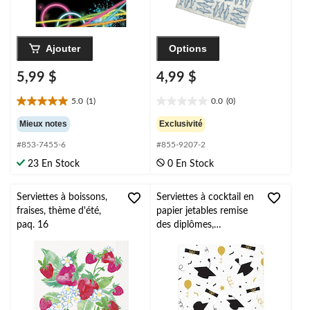
Ajouter
Options
5,99 $
4,99 $
5.0
(1)
0.0
(0)
5.0
0.0
étoile(s)
étoile(s)
Mieux notes
Exclusivité
sur
sur
#853-7455-6
#855-9207-2
5.
5.
1
23 En Stock
0 En Stock
évaluation
Serviettes à boissons,
Serviettes à cocktail en
fraises, thème d'été,
papier jetables remise
paq. 16
des diplômes,
noir/argent/or, 5 po,
paq. 16, 2 épaisseurs,
pour fête de remise des
diplômes