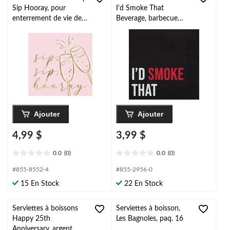
Sip Hooray, pour
I'd Smoke That
enterrement de vie de
Beverage, barbecue
jeune fille ou fête
estival, paq. 16
prénuptiale, 2
épaisseurs, rose et
doré, 5 po, paq. 16
Ajouter
Ajouter
4,99 $
3,99 $
0.0
(0)
0.0
(0)
0.0
0.0
étoile(s)
étoile(s)
#855-8552-4
#855-2956-0
sur
sur
15 En Stock
22 En Stock
5.
5.
Serviettes à boissons
Serviettes à boisson,
Happy 25th
Les Bagnoles, paq. 16
Anniversary, argent,