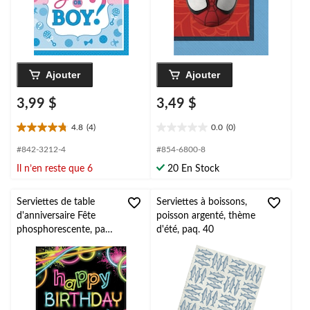
Ajouter
Ajouter
3,99 $
3,49 $
4.8
(4)
0.0
(0)
4.8
0.0
étoile(s)
étoile(s)
#842-3212-4
#854-6800-8
sur
sur
Il n’en reste que 6
20 En Stock
5.
5.
4
évaluations
Serviettes de table
Serviettes à boissons,
d'anniversaire Fête
poisson argenté, thème
phosphorescente, paq.
d'été, paq. 40
16