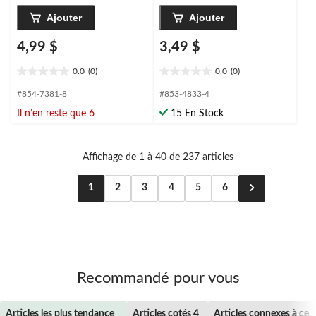
Ajouter
Ajouter
4,99 $
3,49 $
0.0
(0)
0.0
(0)
0.0
0.0
étoile(s)
étoile(s)
#854-7381-8
#853-4833-4
sur
sur
Il n’en reste que 6
15 En Stock
5.
5.
Affichage de 1 à 40 de 237 articles
1
2
3
4
5
6
Recommandé pour vous
Articles les plus tendance
Articles cotés 4
Articles connexes à ce