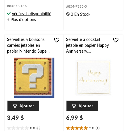
étoile(s)
étoile(s)
#842-0213X
#854-7385-0
sur
sur
Vérifiez la disponibilité
0 En Stock
5.
5.
+ Plus d'options
4
4
évaluations
évaluations
Serviettes à boissons
Serviette à cocktail
carrées jetables en
jetable en papier Happy
papier Nintendo Super
Anniversary,
Mario Bros, rouge/vert,
blanc/doré, 7 po, paq.
5 po, paq. 16, 2
20, pour
épaisseurs, pour fête
mariage/anniversaire
d'anniversaire
Ajouter
Ajouter
3,49 $
6,99 $
0.0
(0)
5.0
(1)
0.0
5.0