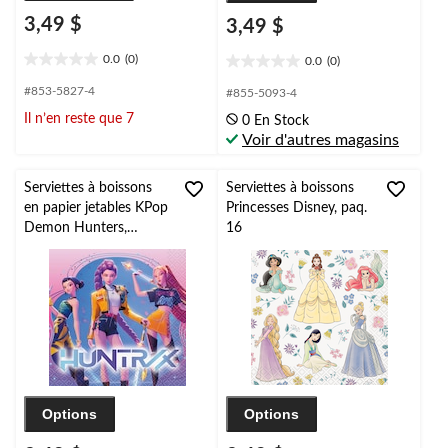
3,49 $
3,49 $
0.0
(0)
0.0
(0)
0.0
0.0
étoile(s)
étoile(s)
#853-5827-4
#855-5093-4
sur
sur
Il n’en reste que 7
0 En Stock
5.
5.
Voir d'autres magasins
Serviettes à boissons
Serviettes à boissons
en papier jetables KPop
Princesses Disney, paq.
Demon Hunters,
16
multicolore, 5 po, paq.
16, pour fête
d'anniversaire
Options
Options