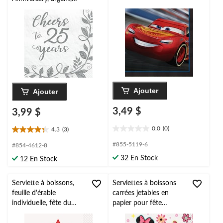
paq. 16
Ajouter
Ajouter
3,49 $
3,99 $
0.0
(0)
4.3
(3)
0.0
4.3
étoile(s)
étoile(s)
#855-5119-6
#854-4612-8
sur
sur
32 En Stock
12 En Stock
5.
5.
3
évaluations
Serviette à boissons,
Serviettes à boissons
feuille d'érable
carrées jetables en
individuelle, fête du
papier pour fête
Canada, paq. 16
d'anniversaire Disney