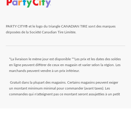
PARTY CITY® et le logo du triangle CANADIAN TIRE sont des marques
déposées de la Société Canadian Tire Limitée.
*La livraison le même jour est disponible **Les prix et les dates des soldes
en ligne peuvent différer de ceux en magasin et varier selon la région. Les
marchands peuvent vendre à un prix inférieur.
Gratuit dans la plupart des magasins. Certains magasins peuvent exiger
un montant minimum minimal pour commander (avant taxes). Les
commandes qui n'atteignent pas ce montant seront assujetties à un petit
montant. Les commandes sont généralement prêtes dans les 24 heures.
Attendez le courriel « Prêt pour le ramassage » avant de venir au magasin.
** Frais de livraison de 9,99 $ + taxes. Sélectionnez votre magasin et
entrez le code postal sur la page de l’article pendant que vous magasinez
pour déterminer si une livraison le jour même est disponible. Les articles
doivent répondre à certaines dimensions de volume et de poids et la