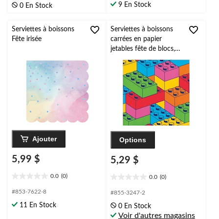
9 En Stock
0 En Stock
5.
5.
3
évaluations
Serviettes à boissons
Serviettes à boissons
Fête irisée
carrées en papier
jetables fête de blocs,
multicolore, 5 po, paq.
16, pour fête
d'anniversaire
Ajouter
Options
5,99 $
5,29 $
0.0
(0)
0.0
(0)
0.0
0.0
étoile(s)
étoile(s)
#853-7622-8
#855-3247-2
sur
sur
11 En Stock
0 En Stock
5.
5.
Voir d'autres magasins