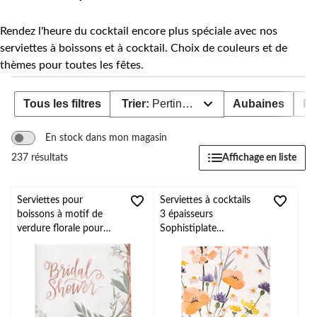
Rendez l'heure du cocktail encore plus spéciale avec nos
serviettes à boissons et à cocktail. Choix de couleurs et de
thèmes pour toutes les fêtes.
Tous les filtres
Trier:
Pertinence
Aubaines
Pr
En stock dans mon magasin
Affichage en liste
237 résultats
Serviettes pour
Serviettes à cocktails
boissons à motif de
3 épaisseurs
verdure florale pour
Sophistiplate
fête prénuptiale, paq.
Wildflower, paq. 20
16