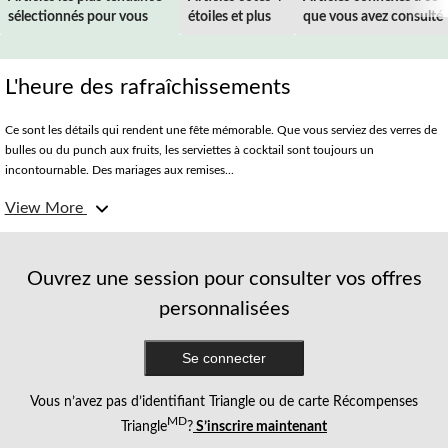
sélectionnés pour vous
étoiles et plus
que vous avez consulté
L'heure des rafraîchissements
Ce sont les détails qui rendent une fête mémorable. Que vous serviez des verres de
bulles ou du punch aux fruits, les serviettes à cocktail sont toujours un
incontournable. Des mariages aux remises...
View More
Anniversaires marquants
Que ce soit pour un anniversaire de 30, 40, 50 ans ou plus, chaque âge doré mérite
un traitement doré (et oui, cela veut dire des serviettes personnalisées). Faites un
effort supplémentaire avec nos serviettes de table d'anniversaire dorées et blanches
Ouvrez une session pour consulter vos offres
qui ne manqueront pas d'ajouter du flair à votre décor et de faire sourire l'invité
personnalisées
d'honneur.
Voir la vie en rose
Se connecter
Qu'il s'agisse d'un anniversaire ou d'une fête prénatale, rien n'est plus féminin que
les différentes teintes de rose. De couleurs vives ou pastel, notre variété de
Vous n’avez pas d’identifiant Triangle ou de carte Récompenses
serviettes de table roses met en vedette des papillons, Minnie Mouse, des licornes,
MD
Triangle
?
S’inscrire maintenant
Barbie, LOL Surprise! et plus encore. Pour un ensemble intemporel que vous