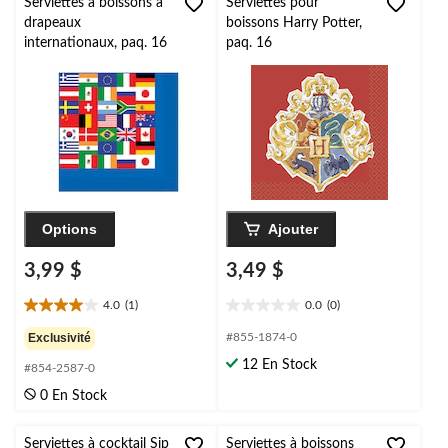
Serviettes à boissons à
Serviettes pour
drapeaux
boissons Harry Potter,
internationaux, paq. 16
paq. 16
Options
Ajouter
3,99 $
3,49 $
4.0
(1)
0.0
(0)
4.0
0.0
étoile(s)
étoile(s)
Exclusivité
#855-1874-0
sur
sur
12 En Stock
#854-2587-0
5.
5.
1
0 En Stock
évaluation
Serviettes à cocktail Sip
Serviettes à boissons