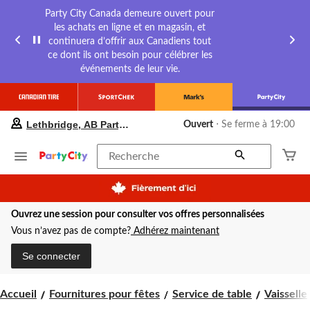
Party City Canada demeure ouvert pour
les achats en ligne et en magasin, et
continuera d’offrir aux Canadiens tout
ce dont ils ont besoin pour célébrer les
événements de leur vie.
votre
Lethbridge, AB Party City
Ouvert
⋅ Se ferme à 19:00
magasin
préféré
est
Recherche
Lethbridge,
AB
Party
City,
Ouvrez une session pour consulter vos offres personnalisées
courament
Ouvert,
Vous n’avez pas de compte?
Adhérez maintenant
Se
ferme
Se connecter
à
à
19:00
Accueil
Fournitures pour fêtes
Service de table
Vaisselle
cliquer