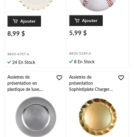
blanc/doré, 12 po, paq.
8
Ajouter
Ajouter
5,99 $
8,99 $
#854-5339-4
#845-4707-6
8 En Stock
24 En Stock
Assiettes de
Assiettes de
présentation en
présentation
plastique de luxe,
Sophistiplate Charger
paq. 4, argenté
Gold, paq 8