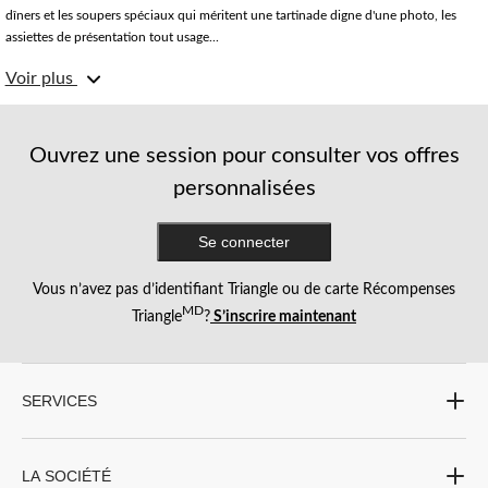
dîners et les soupers spéciaux qui méritent une tartinade digne d'une photo, les
assiettes de présentation tout usage...
Voir plus
Lorsqu'il s'agit d'une longue soirée de jeux, de collations, de repas copieux et de
moments de qualité, les assiettes de présentation sont indispensables. Avant de
servir le plat principal, il est toujours bon d'avoir des collations pour vos invités.
Répartissez les friandises sur plusieurs assiettes de présentation et disposez-en
Ouvrez une session pour consulter vos offres
plusieurs dans votre espace de réception pendant toute la durée de la fête. Pour
personnalisées
une touche festive, optez pour nos assiettes de présentation en relief.
Se connecter
Vous n’avez pas d’identifiant Triangle ou de carte Récompenses
MD
Triangle
?
S’inscrire maintenant
SERVICES
LA SOCIÉTÉ