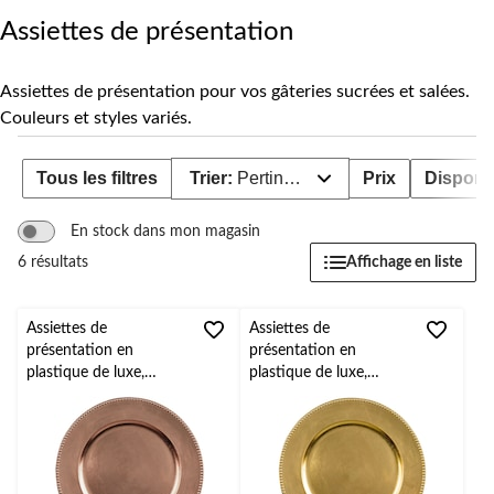
pour
changer
Assiettes de présentation
Assiettes de présentation pour vos gâteries sucrées et salées.
Couleurs et styles variés.
Tous les filtres
Trier:
Pertinence
Prix
Disponib
En stock dans mon magasin
Affichage en liste
6 résultats
Assiettes de
Assiettes de
présentation en
présentation en
plastique de luxe,
plastique de luxe,
paq. 4, rose doré
paq. 4, doré