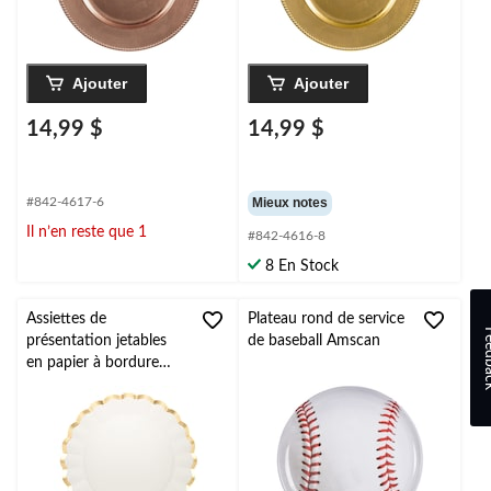
Ajouter
Ajouter
14,99 $
14,99 $
#842-4617-6
Mieux notes
Il n’en reste que 1
#842-4616-8
8 En Stock
Assiettes de
Plateau rond de service
Feed
présentation jetables
de baseball Amscan
en papier à bordure
arrondie festonnée
Sophistiplate pour
mariage/Veille du jour
de
l'an/Noël/anniversaire,